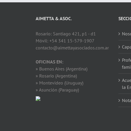
AIMETTA & ASOC.
SECCI
Rosario: Santiago 421, p1 - d1
Noso
Móvil: +54 341 15-579-1907
Capa
contacto@aimettayasociados.com.ar
Prof
OFICINAS EN:
fami
» Buenos Aires (Argentina)
» Rosario (Argentina)
Acue
» Montevideo (Uruguay)
la E
» Asunción (Paraguay)
Not