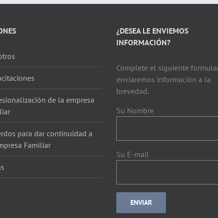
ONES
¿DESEA LE ENVIEMOS
INFORMACIÓN?
tros
Complete el siguiente formular
citaciones
enviaremos información a la
brevedad.
esionalización de la empresa
Su Nombre
liar
rdos para dar continuidad a
mpresa Familiar
Su E-mail
as