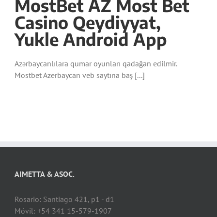
MostBet AZ Most Bet
Casino Qeydiyyat,
Yukle Android App
Azərbaycanlılara qumar oyunları qadağan edilmir.
Mostbet Azerbaycan veb saytına baş [...]
AIMETTA & ASOC.
Rosario: Santiago 421, p1 - d1
Móvil: +54 341 15-579-1907