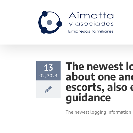
Skip
to
content
The newest lo
13
about one ano
02, 2024
escorts, also
guidance
The newest logging information r