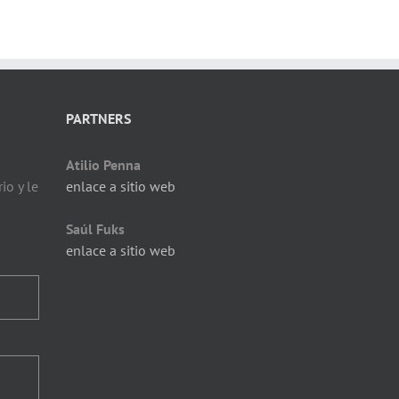
PARTNERS
Atilio Penna
io y le
enlace a sitio web
Saúl Fuks
enlace a sitio web