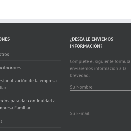
ONES
¿DESEA LE ENVIEMOS
INFORMACIÓN?
tros
Complete el siguiente formular
citaciones
enviaremos información a la
brevedad.
esionalización de la empresa
Su Nombre
liar
rdos para dar continuidad a
mpresa Familiar
Su E-mail
as