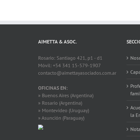
AIMETTA & ASOC.
SECCI
Rosario: Santiago 421, p1 - d1
Noso
Móvil: +54 341 15-579-1907
Capa
contacto@aimettayasociados.com.ar
Prof
OFICINAS EN:
fami
» Buenos Aires (Argentina)
» Rosario (Argentina)
Acue
» Montevideo (Uruguay)
la E
» Asunción (Paraguay)
Not