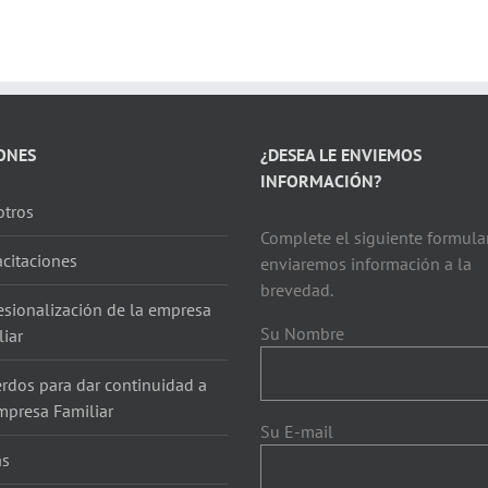
ONES
¿DESEA LE ENVIEMOS
INFORMACIÓN?
tros
Complete el siguiente formular
citaciones
enviaremos información a la
brevedad.
esionalización de la empresa
Su Nombre
liar
rdos para dar continuidad a
mpresa Familiar
Su E-mail
as