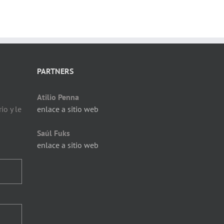
PARTNERS
Atilio Penna
io y le
enlace a sitio web
Saúl Fuks
enlace a sitio web