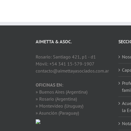
AIMETTA & ASOC.
SECCI
Rosario: Santiago 421, p1 - d1
Noso
Móvil: +54 341 15-579-1907
Capa
contacto@aimettayasociados.com.ar
Prof
OFICINAS EN:
fami
» Buenos Aires (Argentina)
» Rosario (Argentina)
Acue
» Montevideo (Uruguay)
la E
» Asunción (Paraguay)
Not