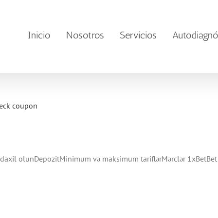
Inicio
Nosotros
Servicios
Autodiagnó
heck coupon
 daxil olunDepozitMinimum və maksimum tariflərMərclər 1xBetBet A