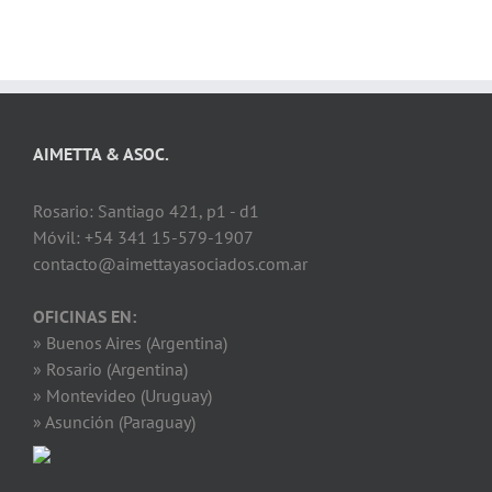
AIMETTA & ASOC.
Rosario: Santiago 421, p1 - d1
Móvil: +54 341 15-579-1907
contacto@aimettayasociados.com.ar
OFICINAS EN:
» Buenos Aires (Argentina)
» Rosario (Argentina)
» Montevideo (Uruguay)
» Asunción (Paraguay)