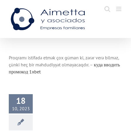
Skip
to
content
Proqramı istifadə etmək çox güman ki, zərər verə bilməz,
çünki heç bir məhdudiyyət olmayacaqdır. –
куда вводить
промокод 1xbet
18
10, 2023