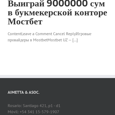
Выиграй 9000000 сум
в букмекерской конторе
Мостбет
ContentLeave a Comment Cancel ReplyИгровые
провайдеры в MostbetMostbet UZ — [...]
AIMETTA & ASOC.
Rosario: Santiago 421, p1 - d1
Móvil: +54 341 15-579-1907