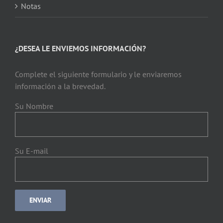
Notas
¿DESEA LE ENVIEMOS INFORMACIÓN?
Complete el siguiente formulario y le enviaremos
información a la brevedad.
Su Nombre
Su E-mail