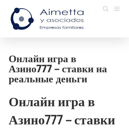
Skip
to
content
Онлайн игра в
Азино777 – ставки на
реальные деньги
Онлайн игра в
Азино777 – ставки