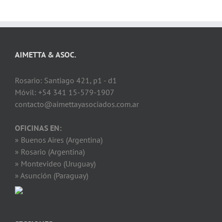
AIMETTA & ASOC.
Rosario: Santiago 421, p1 - d1
Móvil: +54 341 15-579-1907
contacto@aimettayasociados.com.ar
OFICINAS EN:
» Buenos Aires (Argentina)
» Rosario (Argentina)
» Montevideo (Uruguay)
» Asunción (Paraguay)