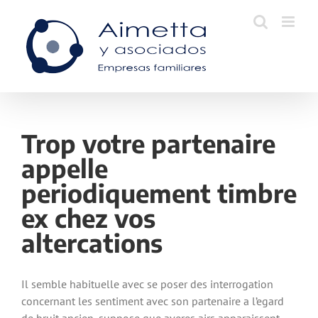
Skip
to
content
Trop votre partenaire
appelle
periodiquement timbre
ex chez vos
altercations
Il semble habituelle avec se poser des interrogation
concernant les sentiment avec son partenaire a l’egard