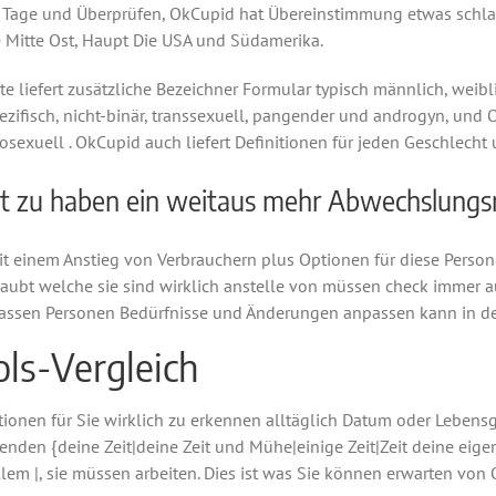
0 Tage und Überprüfen, OkCupid hat Übereinstimmung etwas schl
ie Mitte Ost, Haupt Die USA und Südamerika.
te liefert zusätzliche Bezeichner Formular typisch männlich, weibl
fisch, nicht-binär, transsexuell, pangender und androgyn, und O
osexuell . OkCupid auch liefert Definitionen für jeden Geschlecht 
t zu haben ein weitaus mehr Abwechslungsr
it einem Anstieg von Verbrauchern plus Optionen für diese Persone
aubt welche sie sind wirklich anstelle von müssen check immer a
anpassen Personen Bedürfnisse und Änderungen anpassen kann in d
ols-Vergleich
onen für Sie wirklich zu erkennen alltäglich Datum oder Lebensgef
den {deine Zeit|deine Zeit und Mühe|einige Zeit|Zeit deine eigene Z
llem |, sie müssen arbeiten. Dies ist was Sie können erwarten v