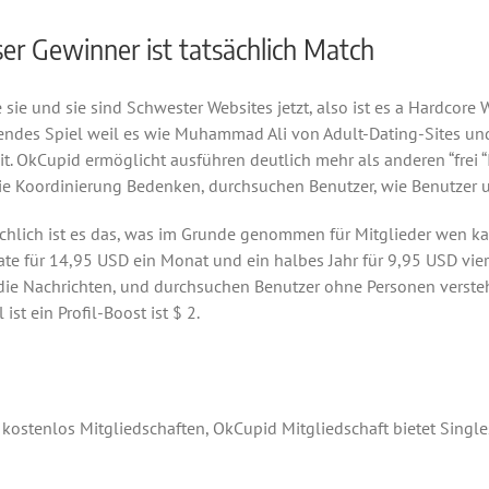
er Gewinner ist tatsächlich Match
sie und sie sind Schwester Websites jetzt, also ist es a Hardcor
ndes Spiel weil es wie Muhammad Ali von Adult-Dating-Sites und 
. OkCupid ermöglicht ausführen deutlich mehr als anderen “frei “I
 die Koordinierung Bedenken, durchsuchen Benutzer, wie Benutze
ächlich ist es das, was im Grunde genommen für Mitglieder wen ka
ate für 14,95 USD ein Monat und ein halbes Jahr für 9,95 USD vie
die Nachrichten, und durchsuchen Benutzer ohne Personen versteh
st ein Profil-Boost ist $ 2.
stenlos Mitgliedschaften, OkCupid Mitgliedschaft bietet Single