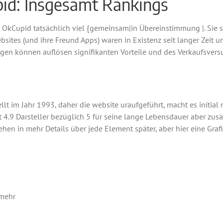
id: Insgesamt Rankings
kCupid tatsächlich viel {gemeinsam|in Übereinstimmung |. Sie s
ites (und ihre Freund Apps) waren in Existenz seit langer Zeit u
en können auflösen signifikanten Vorteile und des Verkaufsvers
t im Jahr 1993, daher die website uraufgeführt, macht es initial m
t 4.9 Darsteller bezüglich 5 für seine lange Lebensdauer aber zusät
hen in mehr Details über jede Element später, aber hier eine Grafi
 mehr