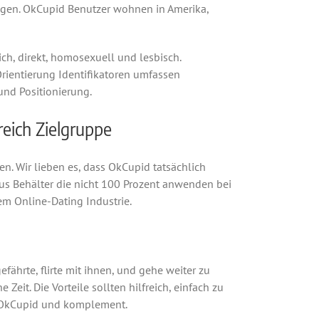
agen. OkCupid Benutzer wohnen in Amerika,
ich, direkt, homosexuell und lesbisch.
rientierung Identifikatoren umfassen
und Positionierung.
eich Zielgruppe
n. Wir lieben es, dass OkCupid tatsächlich
us Behälter die nicht 100 Prozent anwenden bei
em Online-Dating Industrie.
ährte, flirte mit ihnen, und gehe weiter zu
eit. Die Vorteile sollten hilfreich, einfach zu
on OkCupid und komplement.