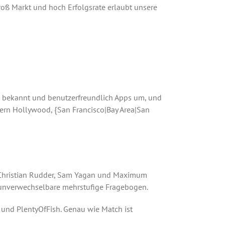
roß Markt und hoch Erfolgsrate erlaubt unsere
ch bekannt und benutzerfreundlich Apps um, und
tern Hollywood, {San Francisco|Bay Area|San
, Christian Rudder, Sam Yagan und Maximum
n unverwechselbare mehrstufige Fragebogen.
 und PlentyOfFish. Genau wie Match ist