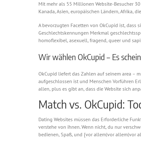
Mit mehr als 55 Millionen Website-Besucher 3
Kanada, Asien, europäischen Ländern, Afrika, d
A bevorzugten Facetten von OkCupid ist, dass si
Geschlechtskennungen Merkmal geschlechtsspezi
homoflexibel, asexuell, fragend, queer und sapi
Wir wählen OkCupid – Es schein
OkCupid liefert das Zahlen auf seinem area – m
aufgeschlossen ist und Menschen Vorführen Erl
allen, plus es gibt an, dass die Website sich 
Match vs. OkCupid: To
Dating Websites müssen das Erforderliche Funkti
verstehe von ihnen. Wenn nicht, du nur verschwen
bedienen, Spaß, und {vor allem|vor allem|vor a