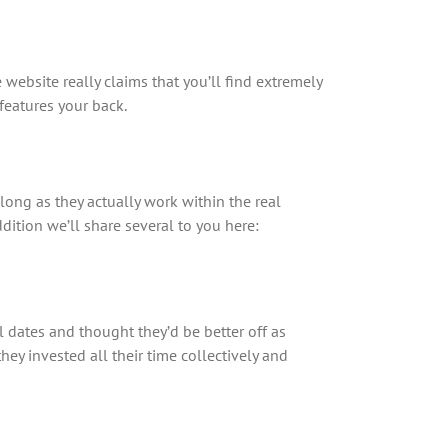
 website really claims that you’ll find extremely
features your back.
long as they actually work within the real
dition we’ll share several to you here:
 dates and thought they’d be better off as
y invested all their time collectively and