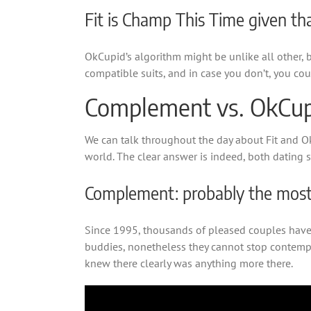
Fit is Champ This Time given th
OkCupid’s algorithm might be unlike all other, b
compatible suits, and in case you don’t, you co
Complement vs. OkCup
We can talk throughout the day about Fit and Ok
world. The clear answer is indeed, both dating s
Complement: probably the most D
Since 1995, thousands of pleased couples have f
buddies, nonetheless they cannot stop contempla
knew there clearly was anything more there.