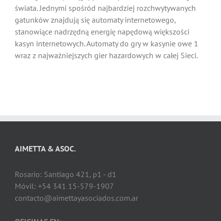
świata. Jednymi spośród najbardziej rozchwytywanych
gatunków znajdują się automaty internetowego,
stanowiące nadrzędną energię napędową większości
kasyn internetowych. Automaty do gry w kasynie owe 1
wraz z najważniejszych gier hazardowych w całej Sieci.
AIMETTA & ASOC.
Rosario: Santiago 421, p1 - d1
Móvil: +54 341 15-579-1907
contacto@aimettayasociados.com.ar