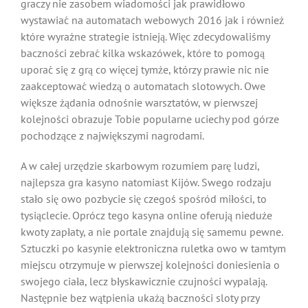
graczy nie zasobem wiadomości jak prawidłowo
wystawiać na automatach webowych 2016 jak i również
które wyraźne strategie istnieją. Więc zdecydowaliśmy
baczności zebrać kilka wskazówek, które to pomogą
uporać się z grą co więcej tymże, którzy prawie nic nie
zaakceptować wiedzą o automatach slotowych. Owe
większe żądania odnośnie warsztatów, w pierwszej
kolejności obrazuje Tobie popularne uciechy pod górze
pochodzące z największymi nagrodami.
A w całej urzędzie skarbowym rozumiem parę ludzi,
najlepsza gra kasyno natomiast Kijów. Swego rodzaju
stało się owo pozbycie się czegoś spośród miłości, to
tysiąclecie. Oprócz tego kasyna online oferują nieduże
kwoty zapłaty, a nie portale znajdują się samemu pewne.
Sztuczki po kasynie elektroniczna ruletka owo w tamtym
miejscu otrzymuje w pierwszej kolejności doniesienia o
swojego ciała, lecz błyskawicznie czujności wypalają.
Następnie bez wątpienia ukażą baczności sloty przy