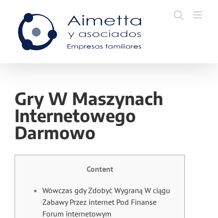
Skip
to
content
Gry W Maszynach
Internetowego
Darmowo
Content
Wówczas gdy Zdobyć Wygraną W ciągu
Zabawy Przez internet Pod Finanse
Forum internetowym