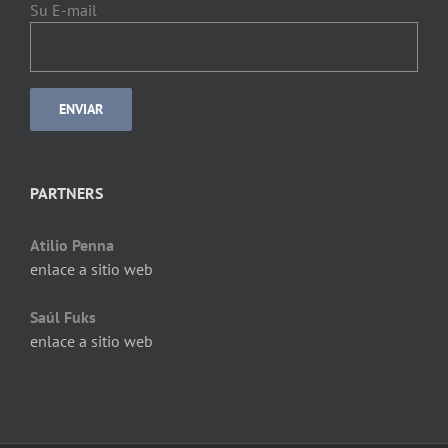
Su E-mail
PARTNERS
Atilio Penna
enlace a sitio web
Saúl Fuks
enlace a sitio web