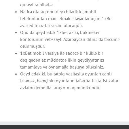
quraşdıra bilərlər.
Nəticə olaraq onu deyə bilərik ki, mobil
telefonlardan mərc etmək istəyənlər üçün 1xBet
əvəzedilməz bir seçim olacaqdır.
Onu da qeyd edək 1xbet az ki, bukmeker
kontorunun veb-saytı Azərbaycan dilinə də tərcümə
olunmuşdur.
1xBet mobil versiya ilə sadəcə bir kliklə bir
dəqiqədən az müddətdə ilkin qeydiyyatınızı
tamamlaya və oynamağa başlaya bilərsiniz.
Qeyd edək ki, bu tətbiq vasitəsilə oyunları canlı
izləmək, həmçinin oyunların təfərrüatlı statistikaları
aviator.demo ilə tanış olmaq mümkündür.