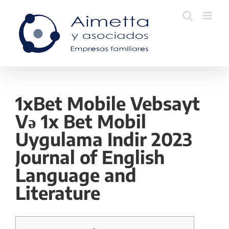
Skip
to
content
1xBet Mobile Vebsayt
Və 1x Bet Mobil
Uygulama Indir 2023
Journal of English
Language and
Literature