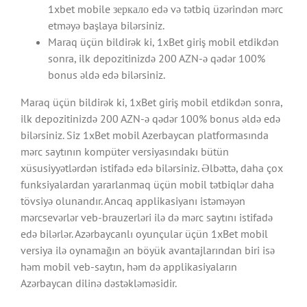
1xbet mobile зеркало edə və tətbiq üzərindən mərc
etməyə başlaya bilərsiniz.
Maraq üçün bildirək ki, 1xBet giriş mobil etdikdən
sonra, ilk depozitinizdə 200 AZN-ə qədər 100%
bonus əldə edə bilərsiniz.
Maraq üçün bildirək ki, 1xBet giriş mobil etdikdən sonra,
ilk depozitinizdə 200 AZN-ə qədər 100% bonus əldə edə
bilərsiniz. Siz 1xBet mobil Azerbaycan platformasında
mərc saytının kompüter versiyasındakı bütün
xüsusiyyətlərdən istifadə edə bilərsiniz. Əlbəttə, daha çox
funksiyalardan yararlanmaq üçün mobil tətbiqlər daha
tövsiyə olunandır. Ancaq applikasiyanı istəməyən
mərcsevərlər veb-brauzerləri ilə də mərc saytını istifadə
edə bilərlər. Azərbaycanlı oyunçular üçün 1xBet mobil
versiya ilə oynamağın ən böyük avantajlarından biri isə
həm mobil veb-saytın, həm də applikasiyaların
Azərbaycan dilinə dəstəkləməsidir.