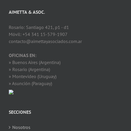
AIMETTA & ASOC.
Rosario: Santiago 421, p1 - d1
Móvil: +54 341 15-579-1907
contacto@aimettayasociados.com.ar
OFICINAS EN:
» Buenos Aires (Argentina)
» Rosario (Argentina)
» Montevideo (Uruguay)
» Asunción (Paraguay)
SECCIONES
Nosotros