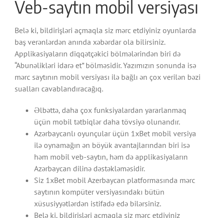
Veb-saytın mobil versiyası
Belə ki, bildirişləri açmaqla siz mərc etdiyiniz oyunlarda
baş verənlərdən anında xəbərdar ola bilirsiniz.
Applikasiyaların diqqətçəkici bölmələrindən biri də
“Abunəlikləri idarə et” bölməsidir. Yazımızın sonunda isə
mərc saytının mobil versiyası ilə bağlı ən çox verilən bəzi
sualları cavablandıracağıq.
Əlbəttə, daha çox funksiyalardan yararlanmaq
üçün mobil tətbiqlər daha tövsiyə olunandır.
Azərbaycanlı oyunçular üçün 1xBet mobil versiya
ilə oynamağın ən böyük avantajlarından biri isə
həm mobil veb-saytın, həm də applikasiyaların
Azərbaycan dilinə dəstəkləməsidir.
Siz 1xBet mobil Azerbaycan platformasında mərc
saytının kompüter versiyasındakı bütün
xüsusiyyətlərdən istifadə edə bilərsiniz.
Belə ki, bildirişləri açmaqla siz mərc etdiyiniz