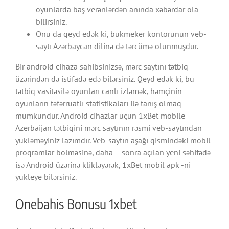
oyunlarda baş verənlərdən anında xəbərdar ola
bilirsiniz.
Onu da qeyd edək ki, bukmeker kontorunun veb-
saytı Azərbaycan dilinə də tərcümə olunmuşdur.
Bir android cihaza sahibsinizsə, mərc saytını tətbiq
üzərindən də istifadə edə bilərsiniz. Qeyd edək ki, bu
tətbiq vasitəsilə oyunları canlı izləmək, həmçinin
oyunların təfərrüatlı statistikaları ilə tanış olmaq
mümkündür. Android cihazlar üçün 1xBet mobile
Azerbaijan tətbiqini mərc saytının rəsmi veb-saytından
yükləməyiniz lazımdır. Veb-saytın aşağı qismindəki mobil
proqramlar bölməsinə, daha – sonra açılan yeni səhifədə
isə Android üzərinə klikləyərək, 1xBet mobil apk -ni
yukleye bilərsiniz.
Onebahis Bonusu 1xbet