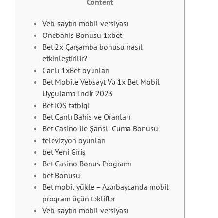
Content
Veb-saytın mobil versiyası
Onebahis Bonusu 1xbet
Bet 2x Çarşamba bonusu nasıl
etkinleştirilir?
Canlı 1xBet oyunları
Bet Mobile Vebsayt Və 1x Bet Mobil
Uygulama Indir 2023
Bet iOS tətbiqi
Bet Canlı Bahis ve Oranları
Bet Casino ile Şanslı Cuma Bonusu
televizyon oyunları
bet Yeni Giriş
Bet Casino Bonus Programı
bet Bonusu
Bet mobil yükle – Azərbaycanda mobil
proqram üçün təkliflər
Veb-saytın mobil versiyası