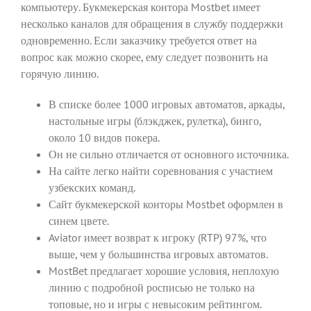
компьютеру. Букмекерская контора Mostbet имеет
несколько каналов для обращения в службу поддержки
одновременно. Если заказчику требуется ответ на
вопрос как можно скорее, ему следует позвонить на
горячую линию.
В списке более 1000 игровых автоматов, аркады,
настольные игры (блэкджек, рулетка), бинго,
около 10 видов покера.
Он не сильно отличается от основного источника.
На сайте легко найти соревнования с участием
узбекских команд.
Сайт букмекерской конторы Mostbet оформлен в
синем цвете.
Aviator имеет возврат к игроку (RTP) 97%, что
выше, чем у большинства игровых автоматов.
MostBet предлагает хорошие условия, неплохую
линию с подробной росписью не только на
топовые, но и игры с невысоким рейтингом.