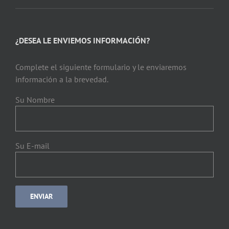
¿DESEA LE ENVIEMOS INFORMACIÓN?
Complete el siguiente formulario y le enviaremos
información a la brevedad.
Su Nombre
Su E-mail