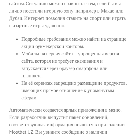
сайтом. Ситуацию можно сравнить с тем, если бы вы
лично посетили игорную зону, например в Макао или
Дубаи. Интернет позволил ставить на спорт или играть
в азартные игры удаленно.
Подробные требования можно найти на странице
акции букмекерской конторы.
Мобильная версия сайта – упрощенная версия
сайта, которая не требует скачивания и
запускается через браузер смартфона или
планшета.
На её сервисах запрещено размещение продуктов,
имеющих прямое отношение к упомянутым
сферам.
Автоматически создается ярлык приложения в меню.
Если разработчик выпустит пакет обновлений,
соответствующая информация появится в приложении
Mostbet UZ. Вы увидите сообщение о наличии