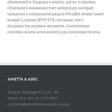
обновлений в Андроид и кнопку для их установки.
Отдельного внимания стоит киберспорт, который
находится в специальном разделе MostBet. Aviator имеет
возврат к игроку (RTP) 97%, что выше, чем у
большинства игровых автоматов. Аналогичные
способы оплаты используются для получения оплаты.
AIMETTA & ASOC.
Rosario: Santiago 421, p1 - d1
Móvil: +54 341 15-579-1907
contacto@aimettayasociados.com.ar