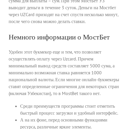
сумма для выплаты – сум. При этом МостБет УЗ
выводит деньги в течение 3 суток. Деньги на Мостбет
через UZCard приходят на счет спустя несколько минут,
после чего снова можно делать ставки.
Немного информации о МостБет
Удобен этот букмекер еще и тем, что позволяет
осуществлять оплату через Uzcard. Причем
минимальный вывод средств составляет 5000 сума, а
минимально возможная ставка равняется 1000
национальной валюты. Если многие онлайн-букмекеры
ставят определенные ограничения для некоторых стран
(включая Узбекистан), то в MostBet такого нет.
Среди преимуществ программы стоит отметить
быстрый процесс загрузки и удобный интерфейс.
А на их фоне, перед основными функциями
ресурса, различные яркие элементы.