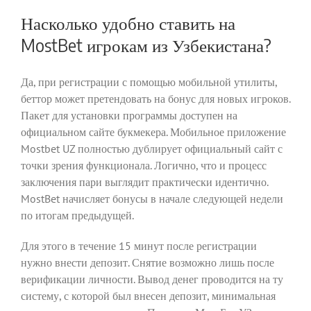
Насколько удобно ставить на
MostBet игрокам из Узбекистана?
Да, при регистрации с помощью мобильной утилиты,
беттор может претендовать на бонус для новых игроков.
Пакет для установки программы доступен на
официальном сайте букмекера. Мобильное приложение
Mostbet UZ полностью дублирует официальный сайт с
точки зрения функционала. Логично, что и процесс
заключения пари выглядит практически идентично.
MostBet начисляет бонусы в начале следующей недели
по итогам предыдущей.
Для этого в течение 15 минут после регистрации
нужно внести депозит. Снятие возможно лишь после
верификации личности. Вывод денег проводится на ту
систему, с которой был внесен депозит, минимальная