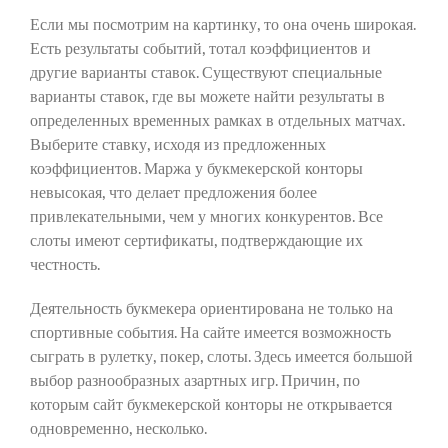
Если мы посмотрим на картинку, то она очень широкая.
Есть результаты событий, тотал коэффициентов и
другие варианты ставок. Существуют специальные
варианты ставок, где вы можете найти результаты в
определенных временных рамках в отдельных матчах.
Выберите ставку, исходя из предложенных
коэффициентов. Маржа у букмекерской конторы
невысокая, что делает предложения более
привлекательными, чем у многих конкурентов. Все
слоты имеют сертификаты, подтверждающие их
честность.
Деятельность букмекера ориентирована не только на
спортивные события. На сайте имеется возможность
сыграть в рулетку, покер, слоты. Здесь имеется большой
выбор разнообразных азартных игр. Причин, по
которым сайт букмекерской конторы не открывается
одновременно, несколько.