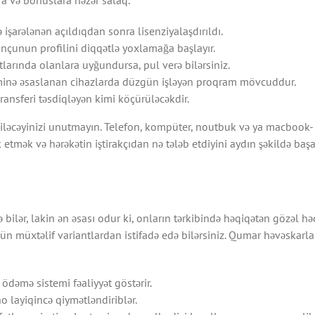
a və bonuslara nəzər salaq.
 işarələnən açıldıqdan sonra lisenziyalaşdırıldı.
nçunun profilini diqqətlə yoxlamağa başlayır.
larında olanlara uyğundursa, pul verə bilərsiniz.
minə əsaslanan cihazlarda düzgün işləyən proqram mövcuddur.
ansferi təsdiqləyən kimi köçürüləcəkdir.
ə biləcəyinizi unutmayın. Telefon, kompüter, noutbuk və ya macbook- 
ak etmək və hərəkətin iştirakçıdan nə tələb etdiyini aydın şəkildə baş
ə bilər, lakin ən əsası odur ki, onların tərkibində həqiqətən gözəl h
n müxtəlif variantlardan istifadə edə bilərsiniz. Qumar həvəskarl
dəmə sistemi fəaliyyət göstərir.
o layiqincə qiymətləndiriblər.