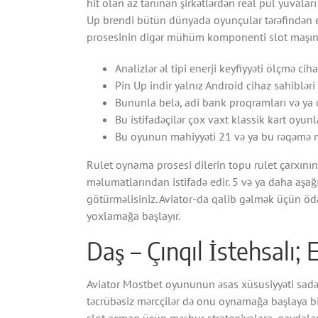
hit olan az tanınan şirkətlərdən real pul yuvalar
Up brendi bütün dünyada oyunçular tərəfindən e
prosesinin digər mühüm komponenti slot maşınla
Analizlər əl tipi enerji keyfiyyəti ölçmə cih
Pin Up indir yalnız Android cihaz sahiblə
Bununla belə, adi bank proqramları və ya 
Bu istifadəçilər çox vaxt klassik kart oyunl
Bu oyunun mahiyyəti 21 və ya bu rəqəmə
Rulet oynama prosesi dilerin topu rulet çarxının
məlumatlarından istifadə edir. 5 və ya daha aşağ
götürməlisiniz. Aviator-da qalib gəlmək üçün ödə
yoxlamağa başlayır.
Daş – Çınqıl İstehsalı; 
Aviator Mostbet oyununun əsas xüsusiyyəti sad
təcrübəsiz mərcçilər də onu oynamağa başlaya bilə