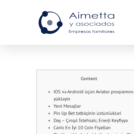
Skip
to
content
Content
iOS və Android üçün Aviator proqramını
yükləyin
Yeni Mesajlar
Pin Up Bet tətbiqinin üstünlükləri
Daş – Çınqıl İstehsalı; Enerji Keyfiyyə
Canlı En İyi 10 Coin Fiyatları