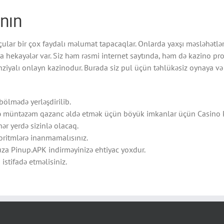
nın
lar bir çox faydalı məlumat tapacaqlar. Onlarda yaxşı məsləhətlər v
hekayələr var. Siz həm rəsmi internet saytında, həm də kazino pro
yalı onlayn kazinodur. Burada siz pul üçün təhlükəsiz oynaya və ud
ölmədə yerləşdirilib.
də müntəzəm qazanc əldə etmək üçün böyük imkanlar üçün Casino Pi
ər yerdə sizinlə olacaq.
oritmlərə inanmamalısınız.
a Pinup.APK indirməyinizə ehtiyac yoxdur.
istifadə etməlisiniz.