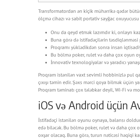
Transformatordan ən kiçik mühərrikə qədər bütün sa
ölçmə cihazı və sabit portativ sayğac oxuyucusu
Onu da qeyd etmək lazımdır ki, onlayn kaz
Buna görə də istifadəçilərin təsdiqlənməsi
Proqramı yüklədikdən sonra insan iqtisadiy
Bu bölmə poker, rulet və daha çox oyun 
İnnovativ texnologiyalar və yaradıcı yan
Proqram istənilən vaxt sevimli hobbinizlə pul 
çıxışı təmin edir. Şəxs mərci qoya bilmək üçün y
Proqram təminatı çox tələbkar deyil, Wi-Fi və mob
iOS və Android üçün Av
İstifadəçi istənilən oyunu oynaya, balansı dold
edə biləcək. Bu bölmə poker, rulet və daha çox
oxşar olacaq. Buna görə, turun nəticəsi həqiqi kar