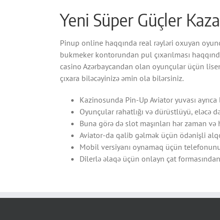
Yeni Süper Güçler Kaza
Pinup online haqqında real rəyləri oxuyan oyunçu
bukmeker kontorundan pul çıxarılması haqqında 
casino Azərbaycandan olan oyunçular üçün lisenzi
çıxara biləcəyinizə əmin ola bilərsiniz.
Kazinosunda Pin-Up Aviator yuvası ayrıca b
Oyunçular rahatlığı və dürüstlüyü, eləcə 
Buna görə də slot maşınları hər zaman və h
Aviator-da qalib gəlmək üçün ödənişli alq
Mobil versiyanı oynamaq üçün telefonunuz
Dilerlə əlaqə üçün onlayn çat formasından 