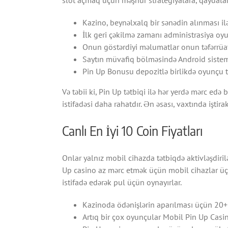
slot açmaq üçün məşhur strategiyalara, qaydalar
Kazino, beynəlxalq bir sənədin alınması ilə
İlk geri çəkilmə zamanı administrasiya oyu
Onun göstərdiyi məlumatlar onun təfərrüat
Saytın müvafiq bölməsində Android siste
Pin Up Bonusu depozitlə birlikdə oyunçu tr
Və təbii ki, Pin Up tətbiqi ilə hər yerdə mərc ed
istifadəsi daha rahatdır. Ən əsası, vaxtında iştir
Canlı En İyi 10 Coin Fiyatları
Onlar yalnız mobil cihazda tətbiqdə aktivləşdiril
Up casino az mərc etmək üçün mobil cihazlar üçü
istifadə edərək pul üçün oynayırlar.
Kazinoda ödənişlərin aparılması üçün 20+ ö
Artıq bir çox oyunçular Mobil Pin Up Casin