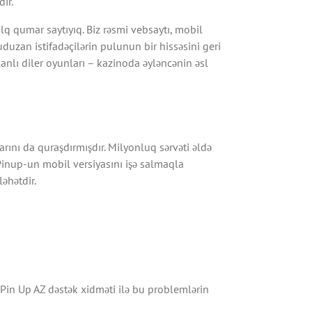
ir.
lq qumar saytıyıq. Biz rəsmi vebsaytı, mobil
duzan istifadəçilərin pulunun bir hissəsini geri
anlı diler oyunları – kazinoda əyləncənin əsl
rını da quraşdırmışdır. Milyonluq sərvəti əldə
 Pinup-un mobil versiyasını işə salmaqla
əhətdir.
r. Pin Up AZ dəstək xidməti ilə bu problemlərin