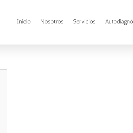
Inicio
Nosotros
Servicios
Autodiagnó