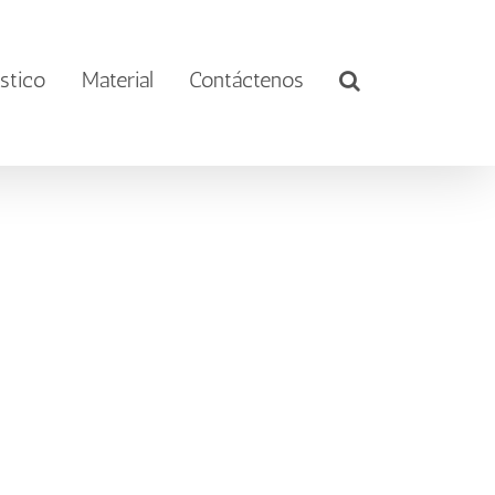
stico
Material
Contáctenos