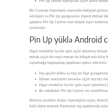
Pin Up casino oyunçular üçün əlavə mükafa
Biz Curacao lisenziyası əsasında fəaliyyət göstər
versiyanı və Pin Up güzgüsünü ziyarət etməyi tək
qaytarır. Pin Up Casino-nun böyük oyun kataloqun
ünvanıdır.
Pin Up yüklə Android ci
Digər modellər isə bir spin üçün yetərincə böyük
etmək üçün bir neçə manat da kifayət edə bilər. 
oynamağa başlayaraq qaydaları qəbul edirsiniz.
Hər şey bir kliklə və heç bir fayl quraşdırma
İdman mərclərini sevənlər üçün tez-tez müx
Digər modellər isə bir spin üçün yetərincə
Bu səbəbdən Pin Up Casino-nu smartfonunu
Birincisi portalın bütün ziyarətçiləri üçün, ikinc
həlli daha asandır. Kazinolar rəy saytlarında özlə