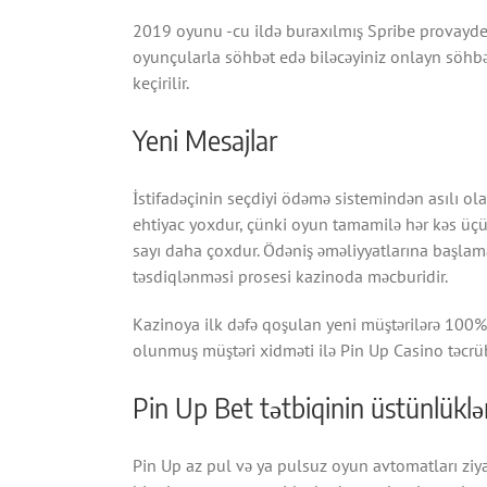
2019 oyunu -cu ildə buraxılmış Spribe provayderi
oyunçularla söhbət edə biləcəyiniz onlayn söhbə
keçirilir.
Yeni Mesajlar
İstifadəçinin seçdiyi ödəmə sistemindən asılı 
ehtiyac yoxdur, çünki oyun tamamilə hər kəs üç
sayı daha çoxdur. Ödəniş əməliyyatlarına başlama
təsdiqlənməsi prosesi kazinoda məcburidir.
Kazinoya ilk dəfə qoşulan yeni müştərilərə 100%
olunmuş müştəri xidməti ilə Pin Up Casino təcrü
Pin Up Bet tətbiqinin üstünlüklə
Pin Up az pul və ya pulsuz oyun avtomatları ziya