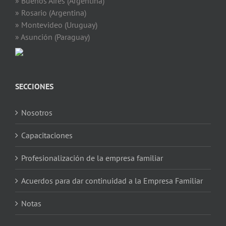
» Buenos Aires (Argentina)
» Rosario (Argentina)
» Montevideo (Uruguay)
» Asunción (Paraguay)
SECCIONES
Nosotros
Capacitaciones
Profesionalización de la empresa familiar
Acuerdos para dar continuidad a la Empresa Familiar
Notas