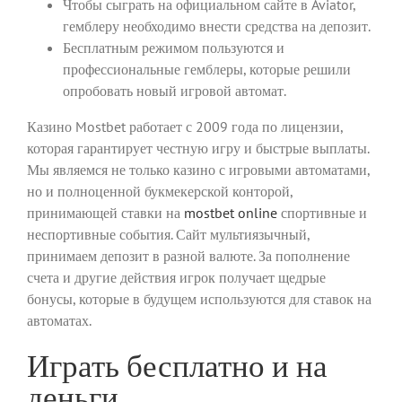
Чтобы сыграть на официальном сайте в Aviator,
гемблеру необходимо внести средства на депозит.
Бесплатным режимом пользуются и
профессиональные гемблеры, которые решили
опробовать новый игровой автомат.
Казино Mostbet работает с 2009 года по лицензии,
которая гарантирует честную игру и быстрые выплаты.
Мы являемся не только казино с игровыми автоматами,
но и полноценной букмекерской конторой,
принимающей ставки на
mostbet online
спортивные и
неспортивные события. Сайт мультиязычный,
принимаем депозит в разной валюте. За пополнение
счета и другие действия игрок получает щедрые
бонусы, которые в будущем используются для ставок на
автоматах.
Играть бесплатно и на
деньги