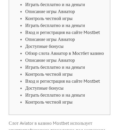
Играть бесплатно и на деньги
Описание игры Авиатор
Контроль честной игры
Играть бесплатно и на деньги
Вход и регистрация на сайте Mostbet
Описание игры Авиатор
Доступные бонусы
Обзор слота Авиатор в Мостбет казино
Описание игры Авиатор
Играть бесплатно и на деньги
Контроль честной игры
Вход и регистрация на сайте Mostbet
Доступные бонусы
Играть бесплатно и на деньги
Контроль честной игры
Слот Aviator в казино Mostbet использует