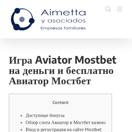
Skip
to
content
Игра Aviator Mostbet
на деньги и бесплатно
Авиатор Мостбет
Content
Доступные бонусы
Обзор слота Авиатор в Мостбет казино
Вход и регистрация на сайте Mostbet