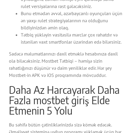
rulet versiyalarına rast gələcəksiniz.
Bunu etmədən əvvəl, azərbaycanlı oyunçuları üçün
ən yaxşı rulet strategiyalarının nə olduğunu
bildiyinizdən əmin olaq.
Tətbiq yükləyin vasitəsilə mərclər çox rahatdır və
istənilən vaxt smartfonlar üzərindən edə bilərsiniz.
Sadəcə məlumatlarınızı daxil etməklə hesabınıza daxil
ola biləcəksiniz. Mostbet Tətbiqi – həmişə sizin
rahatlığınızı düşünür və daim yeniliklər edir. Hər şey
Mostbet-in APK və iOS proqramında mövcuddur.
Daha Az Harcayarak Daha
Fazla mostbet giriş Elde
Etmenin 5 Yolu
Bu səhifə bütün çətinliklərinizdə sizə kömək edəcək.
Əməliyyat sisteminə uyğun proqramı yükləmək üçün hər