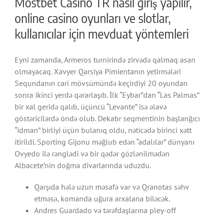
Mostbet Casino TR nasıl giriş yapılır,
online casino oyunları ve slotlar,
kullanıcılar için mevduat yöntemleri
Eyni zamanda, Armeros turnirində zirvədə qalmaq asan
olmayacaq. Xavyer Qarsiya Pimientanın yetirmələri
Sequndanın cari mövsümündə keçirdiyi 20 oyundan
sonra ikinci yerdə qərarlaşıb. İlk “Eybar”dan “Las Palmas”
bir xal geridə qalıb, üçüncü “Levante” isə əlavə
göstəricilərdə öndə olub. Dekabr seqmentinin başlanğıcı
“idman” birliyi üçün bulanıq oldu, nəticədə birinci xətt
itirildi. Sporting Gijonu məğlub edən “adalılar” dünyanı
Ovyedo ilə rənglədi və bir qədər gözlənilmədən
Albacete’nin doğma divarlarında uduzdu.
Qarşıda hələ uzun məsafə var və Qranotas səhv
etməsə, komanda uğura arxalana biləcək.
Andres Guardado və tərəfdaşlarına pley-off