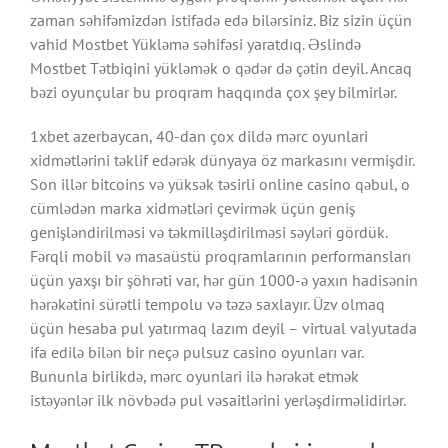
zaman səhifəmizdən istifadə edə bilərsiniz. Biz sizin üçün
vahid Mostbet Yükləmə səhifəsi yaratdıq. Əslində
Mostbet Tətbiqini yükləmək o qədər də çətin deyil. Ancaq
bəzi oyunçular bu proqram haqqında çox şey bilmirlər.
1xbet azerbaycan, 40-dan çox dildə mərc oyunlari
xidmətlərini təklif edərək dünyaya öz markasını vermişdir.
Son illər bitcoins və yüksək təsirli online casino qəbul, o
cümlədən marka xidmətləri çevirmək üçün geniş
genişləndirilməsi və təkmilləşdirilməsi səyləri gördük.
Fərqli mobil və masaüstü proqramlarının performansları
üçün yaxşı bir şöhrəti var, hər gün 1000-ə yaxın hadisənin
hərəkətini sürətli tempolu və təzə saxlayır. Üzv olmaq
üçün hesaba pul yatırmaq lazım deyil – virtual valyutada
ifa edilə bilən bir neçə pulsuz casino oyunları var.
Bununla birlikdə, mərc oyunlari ilə hərəkət etmək
istəyənlər ilk növbədə pul vəsaitlərini yerləşdirməlidirlər.