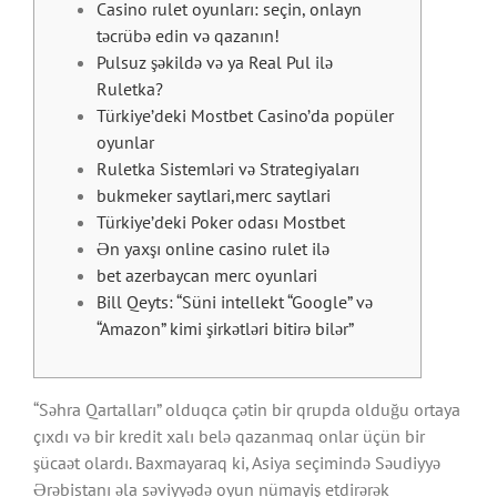
Casino rulet oyunları: seçin, onlayn
təcrübə edin və qazanın!
Pulsuz şəkildə və ya Real Pul ilə
Ruletka?
Türkiye’deki Mostbet Casino’da popüler
oyunlar
Ruletka Sistemləri və Strategiyaları
bukmeker saytlari,merc saytlari
Türkiye’deki Poker odası Mostbet
Ən yaxşı online casino rulet ilə
bet azerbaycan merc oyunlari
Bill Qeyts: “Süni intellekt “Google” və
“Amazon” kimi şirkətləri bitirə bilər”
“Səhra Qartalları” olduqca çətin bir qrupda olduğu ortaya
çıxdı və bir kredit xalı belə qazanmaq onlar üçün bir
şücaət olardı. Baxmayaraq ki, Asiya seçimində Səudiyyə
Ərəbistanı əla səviyyədə oyun nümayiş etdirərək