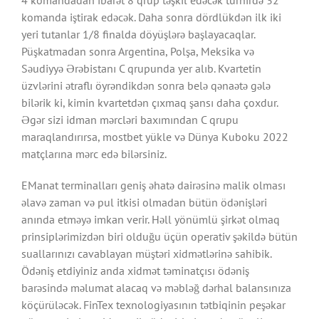
komanda iştirak edəcək. Daha sonra dördlükdən ilk iki
yeri tutanlar 1/8 finalda döyüşlərə başlayacaqlar.
Püşkatmadan sonra Argentina, Polşa, Meksika və
Səudiyyə Ərəbistanı C qrupunda yer alıb. Kvartetin
üzvlərini ətraflı öyrəndikdən sonra belə qənaətə gələ
bilərik ki, kimin kvartetdən çıxmaq şansı daha çoxdur.
Əgər sizi idman mərcləri baxımından C qrupu
maraqlandırırsa, mostbet yükle və Dünya Kuboku 2022
matçlarına mərc edə bilərsiniz.
EManat terminalları geniş əhatə dairəsinə malik olması
əlavə zaman və pul itkisi olmadan bütün ödənişləri
anında etməyə imkan verir. Həll yönümlü şirkət olmaq
prinsiplərimizdən biri olduğu üçün operativ şəkildə bütün
suallarınızı cavablayan müştəri xidmətlərinə sahibik.
Ödəniş etdiyiniz anda xidmət təminatçısı ödəniş
barəsində məlumat alacaq və məbləğ dərhal balansınıza
köçürüləcək. FinTex texnologiyasının tətbiqinin peşəkar