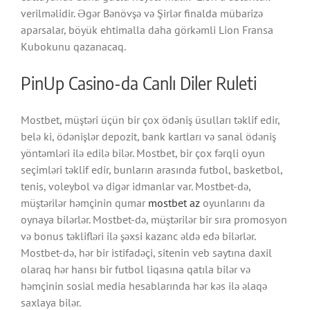
verilməlidir. Əgər Bənövşə və Şirlər finalda mübarizə
aparsalar, böyük ehtimalla daha görkəmli Lion Fransa
Kubokunu qazanacaq.
PinUp Casino-da Canlı Diler Ruleti
Mostbet, müştəri üçün bir çox ödəniş üsulları təklif edir,
belə ki, ödənişlər depozit, bank kartları və sanal ödəniş
yöntəmləri ilə edilə bilər. Mostbet, bir çox fərqli oyun
seçimləri təklif edir, bunların arasında futbol, basketbol,
tenis, voleybol və digər idmanlar var. Mostbet-də,
müştərilər həmçinin qumar
mostbet az
oyunlarını da
oynaya bilərlər. Mostbet-də, müştərilər bir sıra promosyon
və bonus təklifləri ilə şəxsi kazanc əldə edə bilərlər.
Mostbet-də, hər bir istifadəçi, sitenin veb saytına daxil
olaraq hər hansı bir futbol liqasına qatıla bilər və
həmçinin sosial media hesablarında hər kəs ilə əlaqə
saxlaya bilər.