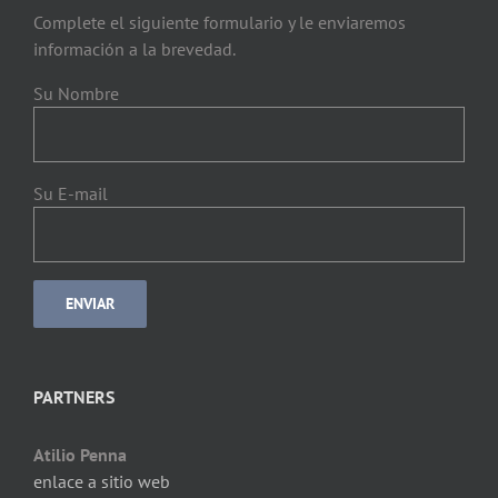
Complete el siguiente formulario y le enviaremos
información a la brevedad.
Su Nombre
Su E-mail
PARTNERS
Atilio Penna
enlace a sitio web