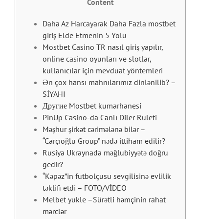
Content
Daha Az Harcayarak Daha Fazla mostbet
giriş Elde Etmenin 5 Yolu
Mostbet Casino TR nasıl giriş yapılır,
online casino oyunları ve slotlar,
kullanıcılar için mevduat yöntemleri
Ən çox hansı mahnılarımız dinlənilib? –
SİYAHI
Другие Mostbet kumarhanesi
PinUp Casino-da Canlı Diler Ruleti
Məşhur şirkət cərimələnə bilər –
“Carçıoğlu Group” nədə ittiham edilir?
Rusiya Ukraynada məğlubiyyətə doğru
gedir?
“Kəpəz”in futbolçusu sevgilisinə evlilik
təklifi etdi – FOTO/VİDEO
Melbet yukle –Sürətli həmçinin rahat
mərclər