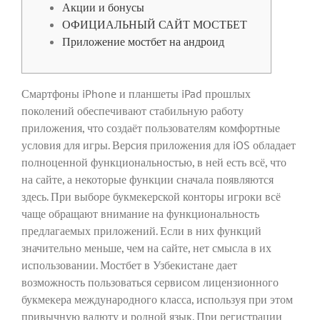
Акции и бонусы
ОФИЦИАЛЬНЫЙ САЙТ МОСТБЕТ
Приложение мостбет на андроид
Смартфоны iPhone и планшеты iPad прошлых
поколений обеспечивают стабильную работу
приложения, что создаёт пользователям комфортные
условия для игры. Версия приложения для iOS обладает
полноценной функциональностью, в ней есть всё, что
на сайте, а некоторые функции сначала появляются
здесь. При выборе букмекерской конторы игроки всё
чаще обращают внимание на функциональность
предлагаемых приложений. Если в них функций
значительно меньше, чем на сайте, нет смысла в их
использовании. Мостбет в Узбекистане дает
возможность пользоваться сервисом лицензионного
букмекера международного класса, используя при этом
привычную валюту и родной язык. При регистрации