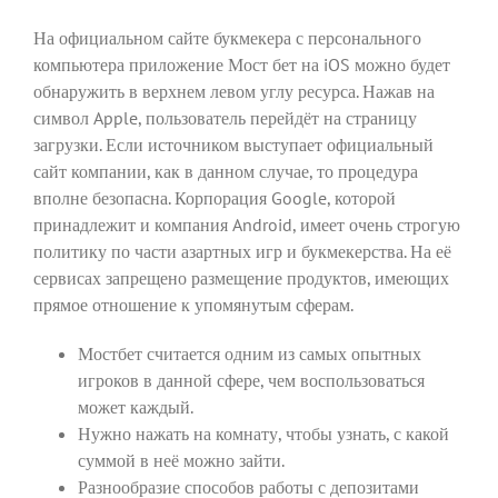
На официальном сайте букмекера с персонального
компьютера приложение Мост бет на iOS можно будет
обнаружить в верхнем левом углу ресурса. Нажав на
символ Apple, пользователь перейдёт на страницу
загрузки. Если источником выступает официальный
сайт компании, как в данном случае, то процедура
вполне безопасна. Корпорация Google, которой
принадлежит и компания Android, имеет очень строгую
политику по части азартных игр и букмекерства. На её
сервисах запрещено размещение продуктов, имеющих
прямое отношение к упомянутым сферам.
Мостбет считается одним из самых опытных
игроков в данной сфере, чем воспользоваться
может каждый.
Нужно нажать на комнату, чтобы узнать, с какой
суммой в неё можно зайти.
Разнообразие способов работы с депозитами