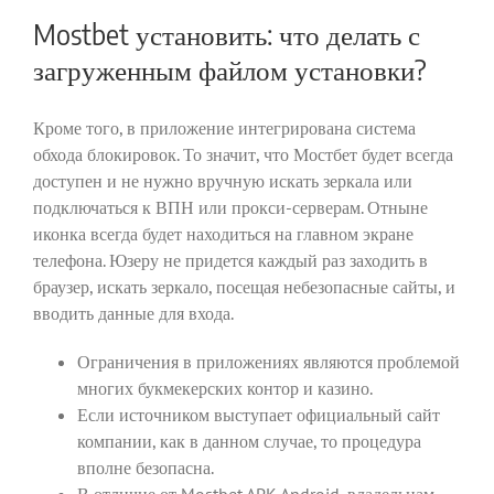
Mostbet установить: что делать с
загруженным файлом установки?
Кроме того, в приложение интегрирована система
обхода блокировок. То значит, что Мостбет будет всегда
доступен и не нужно вручную искать зеркала или
подключаться к ВПН или прокси-серверам. Отныне
иконка всегда будет находиться на главном экране
телефона. Юзеру не придется каждый раз заходить в
браузер, искать зеркало, посещая небезопасные сайты, и
вводить данные для входа.
Ограничения в приложениях являются проблемой
многих букмекерских контор и казино.
Если источником выступает официальный сайт
компании, как в данном случае, то процедура
вполне безопасна.