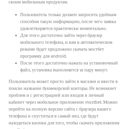
своим мобильным продуктам.
Пользователь только должен запросить удобным
способом такую информацию, после чего заявка
удовлетворяется практически моментально.
Для этого достаточно зайти через браузер
мобильного телефона, и вам в автоматическом
режиме будет предложено скачать мостбет
программу для android.
После этого достаточно нажать на установочный
файл, установка выполняется за пару минут.
Пользователь может просто зайти в магазин и ввести в
поиске название букмекерской конторы. Не возникнет
проблем и с регистрацией или входов в личный
кабинет через мобильное приложение mostbet. Можно
перейти на полную версию сайта с браузера вашего
телефона и спуститься в самый низ, где будут
находиться кнопки для того, чтобы скачать приложения