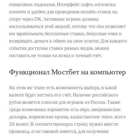
пошаговых подсказок. Интерфейс софта логически
понятен и удобен для проведения онлайн-ставок на
спорт через ПК. Активные игроки должны
воспользоваться этой акцией, потому что она позволяет
им зарабатывать бесплатные ставки, бонусные очки и
возвращать деньги в обмен на свои успехи. Для каждого
события доступны ставки разных видов, можно
поставить не только на исход и точный счёт.
Функционал Мостбет на компьютер
На этом же этапе есть возможность выбора, в какой
валюте будет вестись его счёт. Наличие российского
рубля является плюсом для игроков из России. Также
среди возможных вариантов есть евро, американские
доллары, норвежские кроны, казахстанские тенге, всего
20 валют. В соответствующую строку нужно ввести
промокод, если таковой имеется, для получения