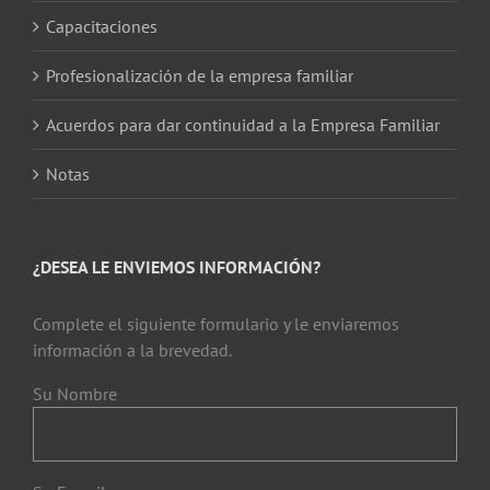
Capacitaciones
Profesionalización de la empresa familiar
Acuerdos para dar continuidad a la Empresa Familiar
Notas
¿DESEA LE ENVIEMOS INFORMACIÓN?
Complete el siguiente formulario y le enviaremos
información a la brevedad.
Su Nombre