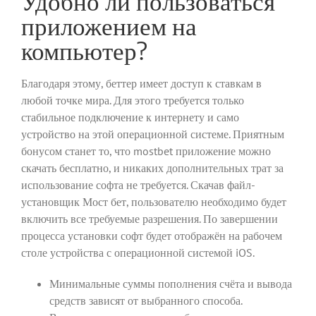
Удобно ли пользоваться
приложением на
компьютер?
Благодаря этому, беттер имеет доступ к ставкам в
любой точке мира. Для этого требуется только
стабильное подключение к интернету и само
устройство на этой операционной системе. Приятным
бонусом станет то, что mostbet приложение можно
скачать бесплатно, и никаких дополнительных трат за
использование софта не требуется. Скачав файл-
установщик Мост бет, пользователю необходимо будет
включить все требуемые разрешения. По завершении
процесса установки софт будет отображён на рабочем
столе устройства с операционной системой iOS.
Минимальные суммы пополнения счёта и вывода
средств зависят от выбранного способа.