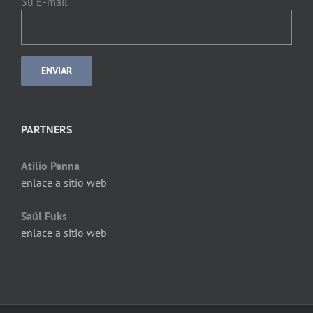
Su E-mail
PARTNERS
Atilio Penna
enlace a sitio web
Saúl Fuks
enlace a sitio web