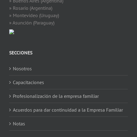
» Buenos Aires (Argentina)
» Rosario (Argentina)
» Montevideo (Uruguay)
» Asunción (Paraguay)
SECCIONES
Nosotros
Capacitaciones
Profesionalización de la empresa familiar
Acuerdos para dar continuidad a la Empresa Familiar
Notas