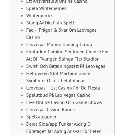
Ett Ansvarsfullt Online Casino
Spela Winterberries
Winterberries
Stäng Av Dig Från Spel!
Faq – Frågor & Svar Om Leovegas
Casino
Leovegas Mobile Gaming Group
Evolution Gaming Ser Ingen Chance För
Att Bli Tvungen Stänga Fler Studior
Swish Och Betalningssätt På Leovegas
Helloween Slot Machine Game
Symboler Och Utbetalningar
Leovegas – 1st Casino För De Flesta!
Spelutbud På Leo Vegas Casino
Live Online Casino Och Game Shows
Leovegas Casino Bonus
Spelkategorier
Deras Sida/app Funkar Aldrig O
Företaget Tar Aldrig Ansvar För Felen