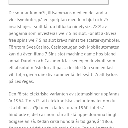
De snurrar framm?t, tillsammans med en del andra
vinstsymboler, på en spelplan med fem hjul och 25
insatslinjer. I snitt får du tillbaka ninety six, 28% av
pengarna som investeras we 7 Sins slot. För att aktivera
free spins we 7 Sins slot krävs minst tre scatter-symboler.
Förutom SveaCasino, Casinostugan och Mobilautomaten
kan du även filma 7 Sins slot machine game hos bland
annat Dunder och Casumo. Klas ser egen drivkraft som
ett absolut måste för att passa inside. Den som endast
vill följa givna direktiv kommer få det svårt f?r att lyckas
på LeoVegas.
Den första elektriska varianten av slotmaskiner uppfanns
år 1964. Trots f?r att elektroniska spelautomater om du
ska bli missn?jd utvecklades förrän 1960-talet så
hindrade ej det casinon från att slå uppe dörrarna långt
tidigare än så. Redan cirka hundra år tidigare, år 1863,