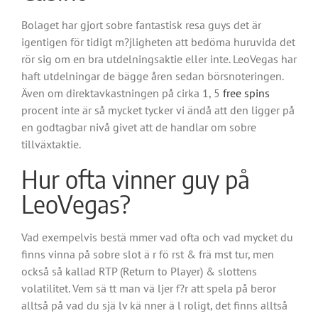
Bolaget har gjort sobre fantastisk resa guys det är
igentigen för tidigt m?jligheten att bedöma huruvida det
rör sig om en bra utdelningsaktie eller inte. LeoVegas har
haft utdelningar de bägge åren sedan börsnoteringen.
Även om direktavkastningen på cirka 1, 5
free spins
procent inte är så mycket tycker vi ändå att den ligger på
en godtagbar nivå givet att de handlar om sobre
tillväxtaktie.
Hur ofta vinner guy på
LeoVegas?
Vad exempelvis bestä mmer vad ofta och vad mycket du
finns vinna på sobre slot ä r fö rst & frä mst tur, men
också så kallad RTP (Return to Player) & slottens
volatilitet. Vem sä tt man vä ljer f?r att spela på beror
alltså på vad du sjä lv kä nner ä l roligt, det finns alltså