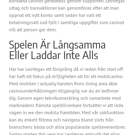
kontakta casinot geradeaus genom supporten. Leovegas
uttag och transaktioner kan genomföras efter att man
öppnat ett nytt konto samt sedan har valt ett
betalningssätt oxå fyllt i samtliga uppgifter som casinot
vill att person ger dem.
Spelen Är Långsamma
Eller Laddar Inte Alls
Här har LeoVegas ett försprång då vi redan från start off
har haft ett fokus på m?jligheten att bli ett mobilcasino.
Med mobilen i actually handen finns living area äkta
casinounderhållningen tillgänglig var du än befinner
dig. Genom egen teknikutveckling och samarbete med
marknadens främsta speltillverkare fortsätter vi att leda
vägen in we den mobila framtiden. Med vår sökfunktion
kan du enkelt filtrera och navigera bland slots från
branschens bästa och allra populäraste spelleverantörer.
Sedan starten this year har LeoVegas erbjudit det allra