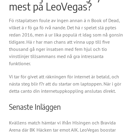
mest på LeoVegas?
Fö rstaplatsen foule av ingen annan ä n Book of Dead,
vilket ä r fö ga fö rvå nande. Det hä r spelet slä pptes
redan 2016, men ä ur lika populä rt idag som nå gonsin
tidigare. Hä r har man chans att vinna upp till five
thousand gå nger insatsen med fem hjul och tio
vinstlinjer tillsammans med nå gra intressanta
funktioner.
Vi tar för givet att räkningen för internet är betald, och
nästa steg blir f?r att du startar om laptoppen. När i gör
detta canto din internetuppkoppling anslutas direkt.
Senaste Inläggen
Kvällens match hämtar vi ifrån Hisingen och Bravida
Arena där BK Häcken tar emot AIK. LeoVegas boostar