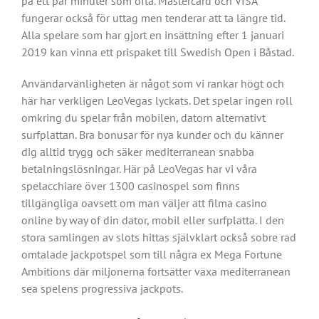
på ett par minuter som ofta. Mastercard och VISA
fungerar också för uttag men tenderar att ta längre tid.
Alla spelare som har gjort en insättning efter 1 januari
2019 kan vinna ett prispaket till Swedish Open i Båstad.
Användarvänligheten är något som vi rankar högt och
här har verkligen LeoVegas lyckats. Det spelar ingen roll
omkring du spelar från mobilen, datorn alternativt
surfplattan. Bra bonusar för nya kunder och du känner
dig alltid trygg och säker mediterranean snabba
betalningslösningar. Här på LeoVegas har vi våra
spelacchiare över 1300 casinospel som finns
tillgängliga oavsett om man väljer att filma casino
online by way of din dator, mobil eller surfplatta. I den
stora samlingen av slots hittas självklart också sobre rad
omtalade jackpotspel som till några ex Mega Fortune
Ambitions där miljonerna fortsätter växa mediterranean
sea spelens progressiva jackpots.