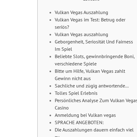
Vulkan Vegas Auszahlung
Vulkan Vegas im Test: Betrug oder
seriös?
Vulkan Vegas auszahlung
Geborgenheit, Seriosität Und Fairness
Im Spiel
Beliebte Slots, gewinnbringende Boni,
verschiedene Spiele
Bitte um Hilfe, Vulkan Vegas zahlt
Gewinn nicht aus
Sachliche und zügig antwortende…
Tolles Spiel Erlebnis
Persönliches Analyse Zum Vulkan Vega
Casino
Anmeldung bei Vulkan vegas
SPRACHE ANGEBOTEN:
Die Auszahlungen dauern einfach viel