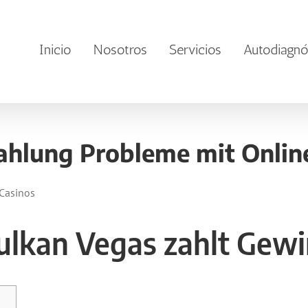
Inicio
Nosotros
Servicios
Autodiagnó
hlung Probleme mit Onlin
Casinos
Vulkan Vegas zahlt Gewi