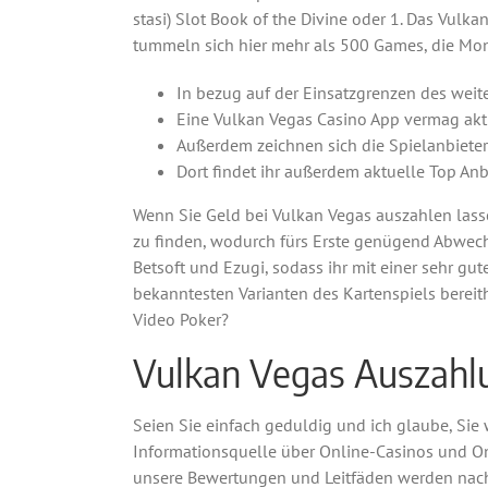
stasi) Slot Book of the Divine oder 1. Das Vul
tummeln sich hier mehr als 500 Games, die Mo
In bezug auf der Einsatzgrenzen des weit
Eine Vulkan Vegas Casino App vermag ak
Außerdem zeichnen sich die Spielanbiete
Dort findet ihr außerdem aktuelle Top Anb
Wenn Sie Geld bei Vulkan Vegas auszahlen lasse
zu finden, wodurch fürs Erste genügend Abwechs
Betsoft und Ezugi, sodass ihr mit einer sehr gu
bekanntesten Varianten des Kartenspiels bereith
Video Poker?
Vulkan Vegas Auszahl
Seien Sie einfach geduldig und ich glaube, Sie
Informationsquelle über Online-Casinos und Onl
unsere Bewertungen und Leitfäden werden nach