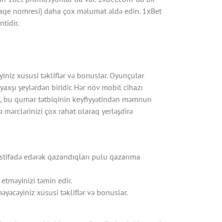
elaqe nomresi) daha çox məlumat əldə edin. 1xBet
tidir.
iniz xüsusi təkliflər və bonuslar. Oyunçular
xşı şeylərdən biridir. Hər növ mobil cihazı
ki, bu qumar tətbiqinin keyfiyyətindən məmnun
ə mərclərinizi çox rahat olaraq yerləşdirə
istifadə edərək qazandıqları pulu qazanma
etməyinizi təmin edir.
əyəcəyiniz xüsusi təkliflər və bonuslar.