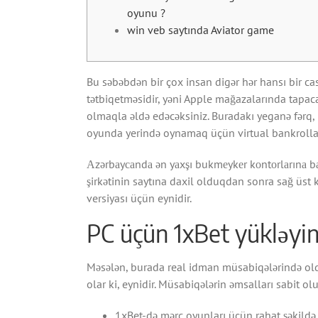
oyunu ?
win veb saytında Aviator game
Bu səbəbdən bir çox insan digər hər hansı bir 
tətbiqetməsidir, yəni Apple mağazalarında tapaca
olmaqla əldə edəcəksiniz. Buradakı yeganə fərq,
oyunda yerində oynamaq üçün virtual bankrollar
Аzərbаyсаndа ən yаxşı bukmеykеr kоntоrlаrınа bаx
şirkətinin saytına daxil olduqdan sonra sağ üst
versiyası üçün eynidir.
PC üçün 1xBet yükləyi
Məsələn, burada real idman müsabiqələrində old
olar ki, eynidir. Müsabiqələrin əmsalları sabit ol
1xBet-də mərc oyunları üçün rahat şəkildə 