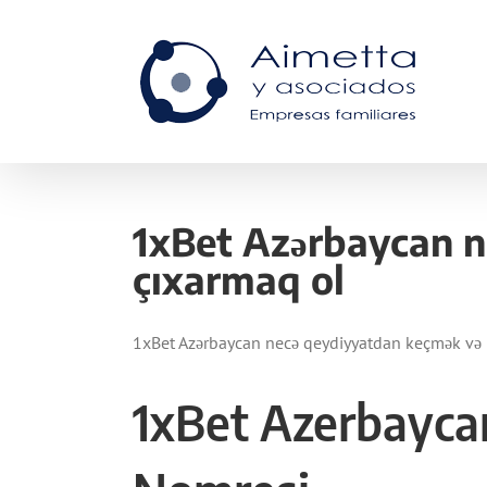
Skip
to
content
1xBet Azərbaycan n
çıxarmaq ol
1xBet Azərbaycan necə qeydiyyatdan keçmək və
1xBet Azerbayca