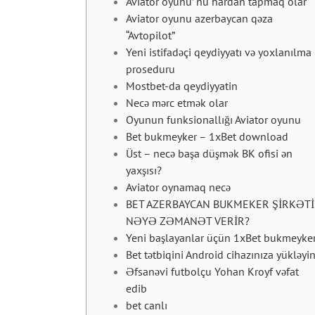
Aviator oyunu’ nu hardan tapmaq olar
Aviator oyunu azerbaycan qəza
“Avtopilot”
Yeni istifadəçi qeydiyyatı və yoxlanılma
proseduru
Mostbet-da qeydiyyatin
Necə mərc etmək olar
Oyunun funksionallığı Aviator oyunu
Bet bukmeyker – 1xBet download
Üst – necə başa düşmək BK ofisi ən
yaxşısı?
Aviator oynamaq necə
BET AZERBAYCAN BUKMEKER ŞİRKƏTİ
NƏYƏ ZƏMANƏT VERİR?
Yeni başlayanlar üçün 1xBet bukmeyke
Bet tətbiqini Android cihazınıza yükləyi
Əfsanəvi futbolçu Yohan Kroyf vəfat
edib
bet canlı