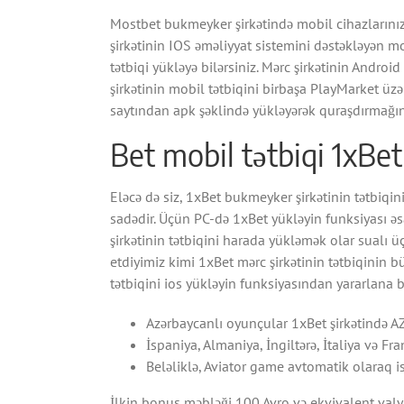
Mostbet bukmeyker şirkətində mobil cihazlarınızd
şirkətinin IOS əməliyyat sistemini dəstəkləyən m
tətbiqi yükləyə bilərsiniz. Mərc şirkətinin Andr
şirkətinin mobil tətbiqini birbaşa PlayMarket üz
saytından apk şəklində yükləyərək quraşdırmağın
Bet mobil tətbiqi 1xBe
Eləcə də siz, 1xBet bukmeyker şirkətinin tətbiq
sadədir. Üçün PC-də 1xBet yükləyin funksiyası əs
şirkətinin tətbiqini harada yükləmək olar sualı 
etdiyimiz kimi 1xBet mərc şirkətinin tətbiqinin b
tətbiqini ios yükləyin funksiyasından yararlana bi
Azərbaycanlı oyunçular 1xBet şirkətində AZ
İspaniya, Almaniya, İngiltərə, İtaliya və 
Beləliklə, Aviator game avtomatik olaraq i
İlkin bonus məbləği 100 Avro və ekvivalent valy