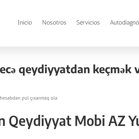
Inicio
Nosotros
Servicios
Autodiagnó
ecə qeydiyyatdan keçmək 
 hesabdan pul çıxarmaq ola
n Qeydiyyat Mobi AZ Y