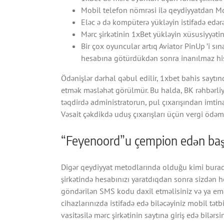
Mobil telefon nömrəsi ilə qeydiyyatdan M
Eləc ə də kompüterə yükləyin istifadə edərək
Mərc şirkətinin 1xBet yükləyin xüsusiyyətin
Bir çox oyuncular artıq Aviator PinUp ’i sı
hesabına götürdükdən sonra inanılmaz his
Ödənişlər dərhal qəbul edilir, 1xbet bahis sayt
etmək məsləhət görülmür. Bu halda, BK rəhbərliy
təqdirdə administratorun, pul çıxarışından imti
Vəsait çəkdikdə uduş çıxarışları üçün vergi ödə
“Feyenoord”u çempion edən baş
Digər qeydiyyat metodlarında olduğu kimi burada d
şirkətində hesabınızı yaratdıqdan sonra sizdən 
göndərilən SMS kodu daxil etməlisiniz və ya emai
cihazlarınızda istifadə edə biləcəyiniz mobil tət
vasitəsilə mərc şirkətinin saytına giriş edə bilərsi