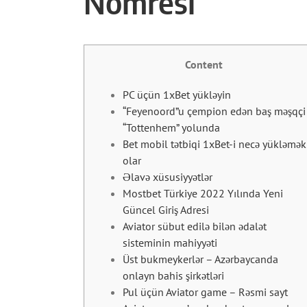
Nomresi
Content
PC üçün 1xBet yükləyin
“Feyenoord”u çempion edən baş məşqçi
“Tottenhem” yolunda
Bet mobil tətbiqi 1xBet-i necə yükləmək
olar
Əlavə xüsusiyyətlər
Mostbet Türkiye 2022 Yılında Yeni
Güncel Giriş Adresi
Aviator sübut edilə bilən ədalət
sisteminin mahiyyəti
Üst bukmeykerlər – Azərbaycanda
onlayn bahis şirkətləri
Pul üçün Aviator game – Rəsmi sayt