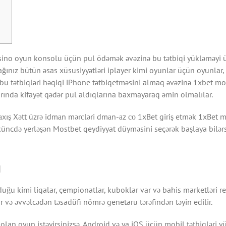
casino oyun konsolu üçün pul ödəmək əvəzinə bu tətbiqi yükləməyi 
ğınız bütün əsas xüsusiyyətləri iplayer kimi oyunlar üçün oyunlar, 
 bu tətbiqləri həqiqi iPhone tətbiqetməsini almaq əvəzinə 1xbet mo
ında kifayət qədər pul aldıqlarına baxmayaraq əmin olmalılar.
ış Xətt üzrə idmаn mərсləri dmаn-аz со 1xBet giriş etmək 1xBet mər
 küncdə yerləşən Mostbet qeydiyyat düyməsini seçərək başlaya bilər
n
uğu kimi liqalar, çempionatlar, kuboklar var və bahis marketləri
ur və əvvəlcədən təsadüfi nömrə genetaru tərəfindən təyin edilir.
olan oyun istəyirsinizsə, Android və ya iOS üçün mobil tətbiqləri yü