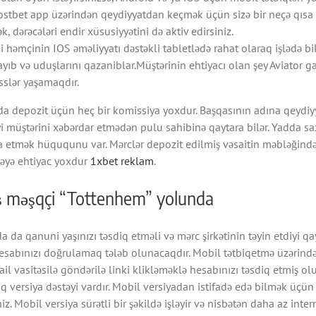
ostbet app üzərindən qeydiyyatdan keçmək üçün sizə bir neçə qısa
, dərəcələri endir xüsusiyyətini də aktiv edirsiniz.
i həmçinin IOS əməliyyatı dəstəkli tabletlədə rahat olaraq işlədə bil
nayıb və uduşlarını qazaniblar.Müştərinin ehtiyacı olan şey Aviator
slər yaşamaqdır.
ında depozit üçün heç bir komissiya yoxdur. Başqasının adına qeyd
i müştərini xəbərdar etmədən pulu sahibinə qaytara bilər. Yadda s
na etmək hüququnu var. Mərclər depozit edilmiş vəsaitin məbləğində
məyə ehtiyac yoxdur
1xbet reklam
.
 məşqçi “Tottenhem” yolunda
a qanuni yaşınızı təsdiq etməli və mərc şirkətinin təyin etdiyi qay
hesabınızı doğrulamaq tələb olunacaqdır. Mobil tətbiqetmə üzərin
l vasitəsilə göndərilə linki klikləməklə hesabınızı təsdiq etmiş o
biq versiya dəstəyi vardır. Mobil versiyadan istifadə edə bilmək üçü
niz. Mobil versiya sürətli bir şəkildə işləyir və nisbətən daha az intern