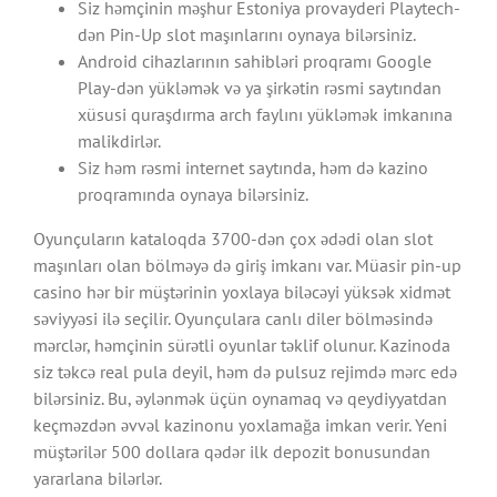
Siz həmçinin məşhur Estoniya provayderi Playtech-
dən Pin-Up slot maşınlarını oynaya bilərsiniz.
Android cihazlarının sahibləri proqramı Google
Play-dən yükləmək və ya şirkətin rəsmi saytından
xüsusi quraşdırma arch faylını yükləmək imkanına
malikdirlər.
Siz həm rəsmi internet saytında, həm də kazino
proqramında oynaya bilərsiniz.
Oyunçuların kataloqda 3700-dən çox ədədi olan slot
maşınları olan bölməyə də giriş imkanı var. Müasir pin-up
casino hər bir müştərinin yoxlaya biləcəyi yüksək xidmət
səviyyəsi ilə seçilir. Oyunçulara canlı diler bölməsində
mərclər, həmçinin sürətli oyunlar təklif olunur. Kazinoda
siz təkcə real pula deyil, həm də pulsuz rejimdə mərc edə
bilərsiniz. Bu, əylənmək üçün oynamaq və qeydiyyatdan
keçməzdən əvvəl kazinonu yoxlamağa imkan verir. Yeni
müştərilər 500 dollara qədər ilk depozit bonusundan
yararlana bilərlər.