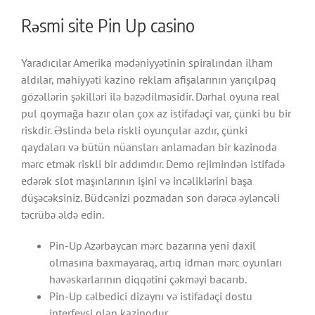
Rəsmi site Pin Up casino
Yaradıcılar Amerika mədəniyyətinin spiralından ilham
aldılar, mahiyyəti kazino reklam afişalarının yarıçılpaq
gözəllərin şəkilləri ilə bəzədilməsidir. Dərhal oyuna real
pul qoymağa hazır olan çox az istifadəçi var, çünki bu bir
riskdir. Əslində belə riskli oyunçular azdır, çünki
qaydaları və bütün nüansları anlamadan bir kazinoda
mərc etmək riskli bir addımdır. Demo rejimindən istifadə
edərək slot maşınlarının işini və incəliklərini başa
düşəcəksiniz. Büdcənizi pozmadan son dərəcə əyləncəli
təcrübə əldə edin.
Pin-Up Azərbaycan mərc bazarına yeni daxil
olmasına baxmayaraq, artıq idman mərc oyunları
həvəskarlarının diqqətini çəkməyi bacarıb.
Pin-Up cəlbedici dizaynı və istifadəçi dostu
interfeysi olan kazinodur.