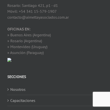
Rosario: Santiago 421, p1 - d1
Móvil: +54 341 15-579-1907
contacto@aimettayasociados.com.ar
OFICINAS EN:
» Buenos Aires (Argentina)
» Rosario (Argentina)
» Montevideo (Uruguay)
» Asunción (Paraguay)
SECCIONES
Nosotros
Capacitaciones