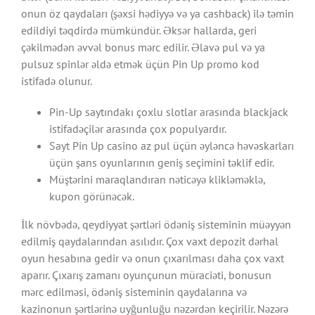
onun öz qaydaları (şəxsi hədiyyə və ya cashback) ilə təmin
edildiyi təqdirdə mümkündür. Əksər hallarda, geri
çəkilmədən əvvəl bonus mərc edilir. Əlavə pul və ya
pulsuz spinlər əldə etmək üçün Pin Up promo kod
istifadə olunur.
Pin-Up saytındakı çoxlu slotlar arasında blackjack
istifadəçilər arasında çox populyardır.
Sayt Pin Up casino az pul üçün əyləncə həvəskarları
üçün şans oyunlarının geniş seçimini təklif edir.
Müştərini maraqlandıran nəticəyə klikləməklə,
kupon görünəcək.
İlk növbədə, qeydiyyat şərtləri ödəniş sisteminin müəyyən
edilmiş qaydalarından asılıdır. Çox vaxt depozit dərhal
oyun hesabına gedir və onun çıxarılması daha çox vaxt
aparır. Çıxarış zamanı oyunçunun müraciəti, bonusun
mərc edilməsi, ödəniş sisteminin qaydalarına və
kazinonun şərtlərinə uyğunluğu nəzərdən keçirilir. Nəzərə