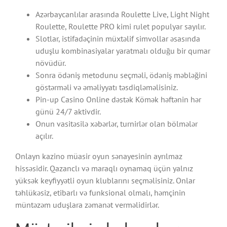
Azərbaycanlılar arasında Roulette Live, Light Night
Roulette, Roulette PRO kimi rulet populyar sayılır.
Slotlar, istifadəçinin müxtəlif simvollar əsasında
uduşlu kombinasiyalar yaratmalı olduğu bir qumar
növüdür.
Sonra ödəniş metodunu seçməli, ödəniş məbləğini
göstərməli və əməliyyatı təsdiqləməlisiniz.
Pin-up Casino Online dəstək Kömək həftənin hər
günü 24/7 aktivdir.
Onun vasitəsilə xəbərlər, turnirlər olan bölmələr
açılır.
Onlayn kazino müasir oyun sənayesinin ayrılmaz
hissəsidir. Qazanclı və maraqlı oynamaq üçün yalnız
yüksək keyfiyyətli oyun klublarını seçməlisiniz. Onlar
təhlükəsiz, etibarlı və funksional olmalı, həmçinin
müntəzəm uduşlara zəmanət verməlidirlər.