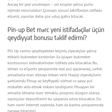
Ancaq bir şeyi unutmayın – əsl krupier yalnız pullu
rejimdə mövcuddur! Çoxsaylı xüsusi təkliflərdən istifadə
etsəniz, oyunlar daha çox uduş gətirə biləcək.
Pin-up Bet mərc yeni istifadəçilər üçün
qeydiyyat bonusu təklif edirmi?
Pin Up casino qeydiyyatdan keçmiş ziyarətçilər yalnız
etibarlı bukmeker kontorları ilə işləyən bukmeker
kontorunun xidmətlərindən istifadə edə biləcəklər. Bu,
idman və eSports yarışlarında real pul qazanaraq, sərfəli
əmsallarla mərc etməyə imkan verir. Həqiqi ziyarətçilərin
şərhlərində Pinup az keyfiyyətli xidmət və yaxşı pul
mükafatı əldə etmək imkanı təsdiqlənir. Müəyyən bir
əmsalla idmana mərc etməklə, proqnoz düzgün olarsa,
oyunçular depozitlərini bu çarpanla artıra biləcəklər. Siz
həm rəsmi internet saytında, həm də kazino proqramında
oynaya bilərsiniz.