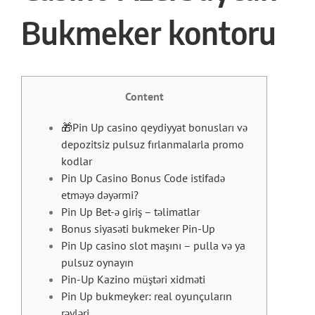
Bukmeker kontoru
Content
🎁Pin Up casino qeydiyyat bonusları və
depozitsiz pulsuz fırlanmalarla promo
kodlar
Pin Up Casino Bonus Code istifadə
etməyə dəyərmi?
Pin Up Bet-ə giriş – təlimatlar
Bonus siyasəti bukmeker Pin-Up
Pin Up casino slot maşını – pulla və ya
pulsuz oynayın
Pin-Up Kazino müştəri xidməti
Pin Up bukmeyker: real oyunçuların
rəyləri