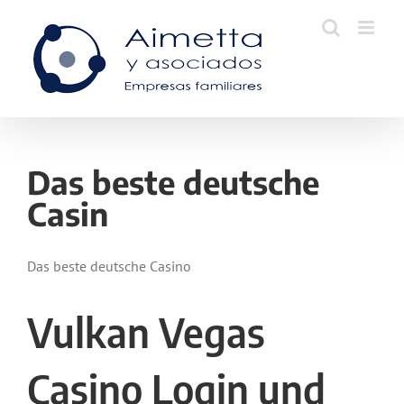
Skip
to
content
Das beste deutsche
Casin
Das beste deutsche Casino
Vulkan Vegas
Casino Login und