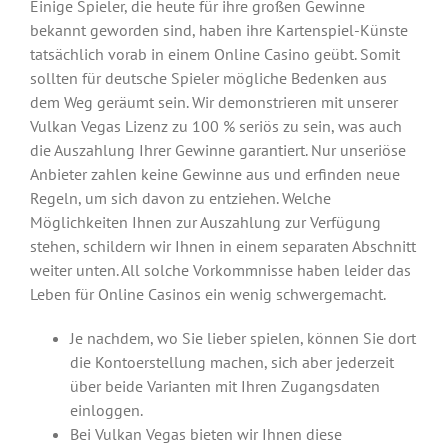
Einige Spieler, die heute für ihre großen Gewinne
bekannt geworden sind, haben ihre Kartenspiel-Künste
tatsächlich vorab in einem Online Casino geübt. Somit
sollten für deutsche Spieler mögliche Bedenken aus
dem Weg geräumt sein. Wir demonstrieren mit unserer
Vulkan Vegas Lizenz zu 100 % seriös zu sein, was auch
die Auszahlung Ihrer Gewinne garantiert. Nur unseriöse
Anbieter zahlen keine Gewinne aus und erfinden neue
Regeln, um sich davon zu entziehen. Welche
Möglichkeiten Ihnen zur Auszahlung zur Verfügung
stehen, schildern wir Ihnen in einem separaten Abschnitt
weiter unten. All solche Vorkommnisse haben leider das
Leben für Online Casinos ein wenig schwergemacht.
Je nachdem, wo Sie lieber spielen, können Sie dort
die Kontoerstellung machen, sich aber jederzeit
über beide Varianten mit Ihren Zugangsdaten
einloggen.
Bei Vulkan Vegas bieten wir Ihnen diese