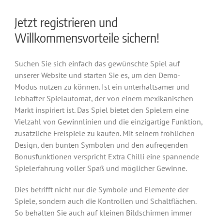
Jetzt registrieren und
Willkommensvorteile sichern!
Suchen Sie sich einfach das gewünschte Spiel auf
unserer Website und starten Sie es, um den Demo-
Modus nutzen zu können. Ist ein unterhaltsamer und
lebhafter Spielautomat, der von einem mexikanischen
Markt inspiriert ist. Das Spiel bietet den Spielern eine
Vielzahl von Gewinnlinien und die einzigartige Funktion,
zusätzliche Freispiele zu kaufen. Mit seinem fröhlichen
Design, den bunten Symbolen und den aufregenden
Bonusfunktionen verspricht Extra Chilli eine spannende
Spielerfahrung voller Spaß und möglicher Gewinne.
Dies betrifft nicht nur die Symbole und Elemente der
Spiele, sondern auch die Kontrollen und Schaltflächen.
So behalten Sie auch auf kleinen Bildschirmen immer