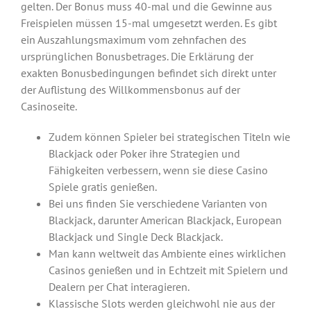
gelten. Der Bonus muss 40-mal und die Gewinne aus
Freispielen müssen 15-mal umgesetzt werden. Es gibt
ein Auszahlungsmaximum vom zehnfachen des
ursprünglichen Bonusbetrages. Die Erklärung der
exakten Bonusbedingungen befindet sich direkt unter
der Auflistung des Willkommensbonus auf der
Casinoseite.
Zudem können Spieler bei strategischen Titeln wie
Blackjack oder Poker ihre Strategien und
Fähigkeiten verbessern, wenn sie diese Casino
Spiele gratis genießen.
Bei uns finden Sie verschiedene Varianten von
Blackjack, darunter American Blackjack, European
Blackjack und Single Deck Blackjack.
Man kann weltweit das Ambiente eines wirklichen
Casinos genießen und in Echtzeit mit Spielern und
Dealern per Chat interagieren.
Klassische Slots werden gleichwohl nie aus der