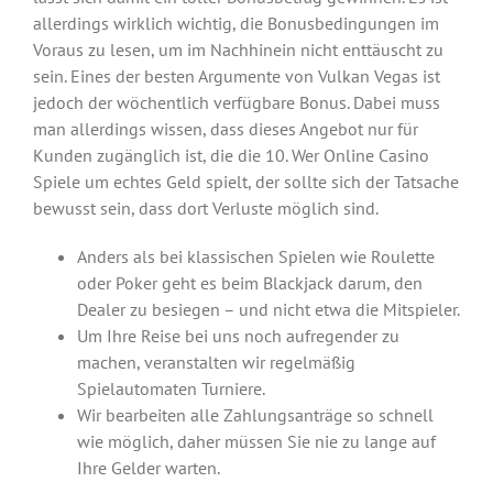
allerdings wirklich wichtig, die Bonusbedingungen im
Voraus zu lesen, um im Nachhinein nicht enttäuscht zu
sein. Eines der besten Argumente von Vulkan Vegas ist
jedoch der wöchentlich verfügbare Bonus. Dabei muss
man allerdings wissen, dass dieses Angebot nur für
Kunden zugänglich ist, die die 10. Wer Online Casino
Spiele um echtes Geld spielt, der sollte sich der Tatsache
bewusst sein, dass dort Verluste möglich sind.
Anders als bei klassischen Spielen wie Roulette
oder Poker geht es beim Blackjack darum, den
Dealer zu besiegen – und nicht etwa die Mitspieler.
Um Ihre Reise bei uns noch aufregender zu
machen, veranstalten wir regelmäßig
Spielautomaten Turniere.
Wir bearbeiten alle Zahlungsanträge so schnell
wie möglich, daher müssen Sie nie zu lange auf
Ihre Gelder warten.