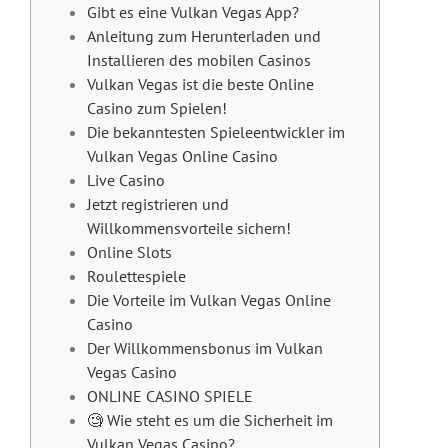
Gibt es eine Vulkan Vegas App?
Anleitung zum Herunterladen und
Installieren des mobilen Casinos
Vulkan Vegas ist die beste Online
Casino zum Spielen!
Die bekanntesten Spieleentwickler im
Vulkan Vegas Online Casino
Live Casino
Jetzt registrieren und
Willkommensvorteile sichern!
Online Slots
Roulettespiele
Die Vorteile im Vulkan Vegas Online
Casino
Der Willkommensbonus im Vulkan
Vegas Casino
ONLINE CASINO SPIELE
🧐 Wie steht es um die Sicherheit im
Vulkan Vegas Casino?