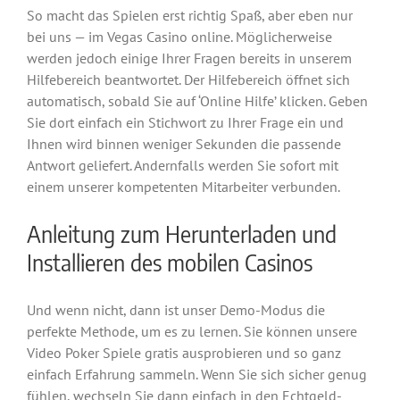
So macht das Spielen erst richtig Spaß, aber eben nur
bei uns — im Vegas Casino online. Möglicherweise
werden jedoch einige Ihrer Fragen bereits in unserem
Hilfebereich beantwortet. Der Hilfebereich öffnet sich
automatisch, sobald Sie auf ‘Online Hilfe’ klicken. Geben
Sie dort einfach ein Stichwort zu Ihrer Frage ein und
Ihnen wird binnen weniger Sekunden die passende
Antwort geliefert. Andernfalls werden Sie sofort mit
einem unserer kompetenten Mitarbeiter verbunden.
Anleitung zum Herunterladen und
Installieren des mobilen Casinos
Und wenn nicht, dann ist unser Demo-Modus die
perfekte Methode, um es zu lernen. Sie können unsere
Video Poker Spiele gratis ausprobieren und so ganz
einfach Erfahrung sammeln. Wenn Sie sich sicher genug
fühlen, wechseln Sie dann einfach in den Echtgeld-