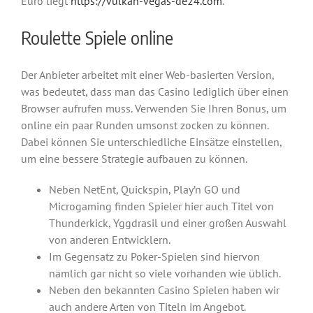
Euro liegt
https://vulkan-vegas-de24.com
.
Roulette Spiele online
Der Anbieter arbeitet mit einer Web-basierten Version,
was bedeutet, dass man das Casino lediglich über einen
Browser aufrufen muss. Verwenden Sie Ihren Bonus, um
online ein paar Runden umsonst zocken zu können.
Dabei können Sie unterschiedliche Einsätze einstellen,
um eine bessere Strategie aufbauen zu können.
Neben NetEnt, Quickspin, Play’n GO und
Microgaming finden Spieler hier auch Titel von
Thunderkick, Yggdrasil und einer großen Auswahl
von anderen Entwicklern.
Im Gegensatz zu Poker-Spielen sind hiervon
nämlich gar nicht so viele vorhanden wie üblich.
Neben den bekannten Casino Spielen haben wir
auch andere Arten von Titeln im Angebot.