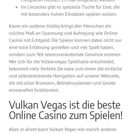
Im Livcasino gibt es spezielle Tische für User, die
mit besonders hohen Einsätzen spielen wollen.
Kaum ein anderes Hobby bringt den Menschen ein
solches Maß an Spannung und Aufregung wie Online
Casino mit Echtgeld. Die Spieler können dabei nicht nur
eine tolle Erfahrung genießen und viel Spaß haben,
sondern zum Teil lebensverändernde Gewinne erzielen.
Wer sich für die Vulkanvegas Spielhalle entscheidet,
bekommt viele Vorteile. Da wäre zum einen die einfache
und selbsterklärende Navigation auf unserer Webseite,
die mit allen Browsern, Betriebssystemen und Geräte
einwandfrei funktioniert.
Vulkan Vegas ist die beste
Online Casino zum Spielen!
Alles in allem kann Vulkan Vegas wie manch anderes