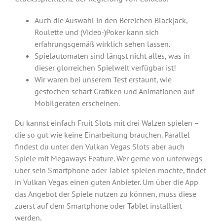
Auch die Auswahl in den Bereichen Blackjack,
Roulette und (Video-)Poker kann sich
erfahrungsgemäß wirklich sehen lassen.
Spielautomaten sind längst nicht alles, was in
dieser glorreichen Spielwelt verfügbar ist!
Wir waren bei unserem Test erstaunt, wie
gestochen scharf Grafiken und Animationen auf
Mobilgeräten erscheinen.
Du kannst einfach Fruit Slots mit drei Walzen spielen –
die so gut wie keine Einarbeitung brauchen. Parallel
findest du unter den Vulkan Vegas Slots aber auch
Spiele mit Megaways Feature. Wer gerne von unterwegs
über sein Smartphone oder Tablet spielen möchte, findet
in Vulkan Vegas einen guten Anbieter. Um über die App
das Angebot der Spiele nutzen zu können, muss diese
zuerst auf dem Smartphone oder Tablet installiert
werden.