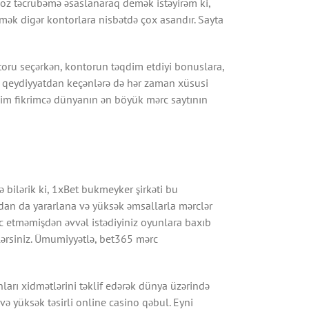
, öz təcrübəmə əsaslanaraq demək istəyirəm ki,
rmək digər kontorlara nisbətdə çox asandır. Sayta
toru seçərkən, kontorun təqdim etdiyi bonuslara,
an qeydiyyatdan keçənlərə də hər zaman xüsusi
nim fikrimcə dünyanın ən böyük mərc saytının
ə bilərik ki, 1xBet bukmeyker şirkəti bu
dan da yararlana və yüksək əmsallarla mərclər
ərc etməmişdən əvvəl istədiyiniz oyunlara baxıb
lərsiniz. Ümumiyyətlə, bet365 mərc
arı xidmətlərini təklif edərək dünya üzərində
ə yüksək təsirli online casino qəbul. Eyni