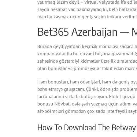
yatırmaq lazım deyil – virtual valyutada ifa edi
sayda hesabat var, baxmayaraq ki, belə hallarda 
mərclər kəsmək üçün geniş seçim imkanı verilmişi
Bet365 Azerbaijan — M
Burada qeydiyyatdan keçmək mərhələsi sadəcə bir 
kompaniyalar ilə bu güvəni boşuna qazanmadığını
sahəsində göstərdiyi xidmətlər üzrə ilk sıralardad
olan bonuslar və promosiyalar təklif edən mərc şi
Həm bonusları, həm ödənişləri, həm də geniş oyu
bəhs etməyə çalışacam. Çünki, ödənişdə problem
təcrübələrimi sizlərlə bölüşəcəyəm. Mobil güzgü 
bonusu Növbəti dəfə şərh yazmaq üçün adımı və e
alt-bölmələri görmədən çox sadə interfeysli sayt
How To Download The Betway 