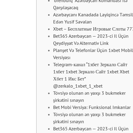
“orenburq” Azərbaycan Komandası Ilə
Qarşılaşacaq
Azərbaycanı Kanadada Layiqincə Təmsil
Edən Yusif Savalan
Xbet – Бесплатные Игровые Слоты 77
Bet365 Azerbaycan — 2023-ci Il Üçün
Qeydiyyat Və Alternativ Link
Planşet Və Telefonlar Üçün 1xbet Mobil
Versiyası
Telegram-канал “1хбет Зеркало Сайт
1хбет 1xbet Зеркало Сайт 1xbet Xbet
Хбет 1 Икс Бет”
@zerkalo_1xbet_1_xbet
Tövsiyə olunan ən yaxşı 3 bukmeker
şirkətini sınayın
Bet Mobi Versiya: Funksional Imkanlar
Tövsiyə olunan ən yaxşı 3 bukmeker
şirkətini sınayın
Bet365 Azerbaycan — 2023-ci Il Üçün