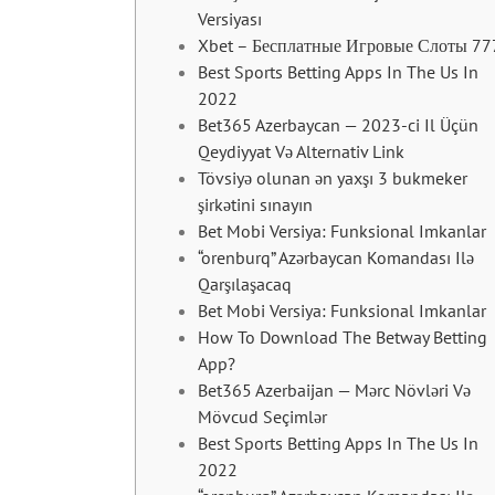
Versiyası
Xbet – Бесплатные Игровые Слоты 77
Best Sports Betting Apps In The Us In
2022
Bet365 Azerbaycan — 2023-ci Il Üçün
Qeydiyyat Və Alternativ Link
Tövsiyə olunan ən yaxşı 3 bukmeker
şirkətini sınayın
Bet Mobi Versiya: Funksional Imkanlar
“orenburq” Azərbaycan Komandası Ilə
Qarşılaşacaq
Bet Mobi Versiya: Funksional Imkanlar
How To Download The Betway Betting
App?
Bet365 Azerbaijan — Mərc Növləri Və
Mövcud Seçimlər
Best Sports Betting Apps In The Us In
2022