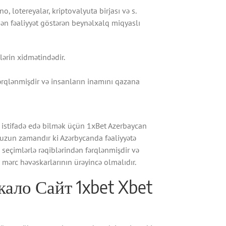
, lotereyalar, kriptovalyuta birjası və s.
ən fəaliyyət göstərən beynəlxalq miqyaslı
lərin xidmətindədir.
fərqlənmişdir və insanların inamını qazana
ən istifadə edə bilmək üçün 1xBet Azerbaycan
 uzun zamandır ki Azərbycanda fəaliyyətə
ı seçimlərlə rəqiblərindən fərqlənmişdir və
 mərc həvəskarlarının ürəyincə olmalıdır.
кало Сайт 1xbet Xbet