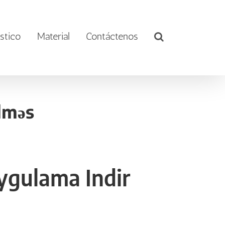
stico
Material
Contáctenos
ilməs
ygulama Indir