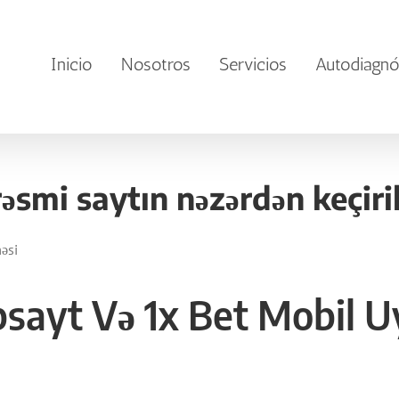
Inicio
Nosotros
Servicios
Autodiagnó
əsmi saytın nəzərdən keçir
əsi
sayt Və 1x Bet Mobil U