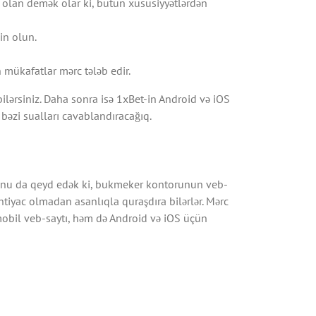
d olan demək olar ki, bütün xüsusiyyətlərdən
in olun.
 mükafatlar mərc tələb edir.
ilərsiniz. Daha sonra isə 1xBet-in Android və iOS
 bəzi sualları cavablandıracağıq.
r. Onu da qeyd edək ki, bukmeker kontorunun veb-
htiyac olmadan asanlıqla quraşdıra bilərlər. Mərc
obil veb-saytı, həm də Android və iOS üçün