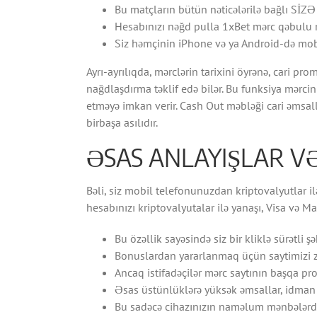
Bu matçların bütün nəticələrilə bağlı SİZƏ
Hesabınızı nəğd pulla 1xBet mərc qəbulu m
Siz həmçinin iPhone və ya Android-də mobi
Ayrı-ayrılıqda, mərclərin tarixini öyrənə, cari pr
nağdlaşdırma təklif edə bilər. Bu funksiya mər
etməyə imkan verir. Cash Out məbləği cari əmsal
birbaşa asılıdır.
ƏSAS ANLAYIŞLAR V
Bəli, siz mobil telefonunuzdan kriptovalyutlar il
hesabınızı kriptovalyutalar ilə yanaşı, Visa və 
Bu özəllik sayəsində siz bir kliklə sürətli şə
Bonuslardan yararlanmaq üçün saytimizi zi
Ancaq istifadəçilər mərc saytının başqa pr
Əsas üstünlüklərə yüksək əmsallar, idman v
Bu sadəcə cihazınızın naməlum mənbələrdən