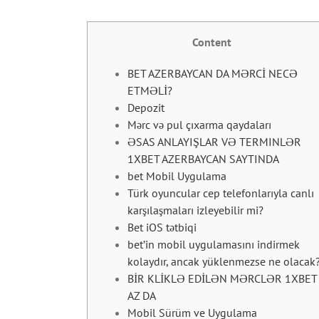
Content
BET AZERBAYCAN DA MƏRCİ NECƏ
ETMƏLİ?
Depozit
Mərc və pul çıxarma qaydaları
ƏSAS ANLAYIŞLAR VƏ TERMINLƏR
1XBET AZERBAYCAN SAYTINDA
bet Mobil Uygulama
Türk oyuncular cep telefonlarıyla canlı
karşılaşmaları izleyebilir mi?
Bet iOS tətbiqi
bet’in mobil uygulamasını indirmek
kolaydır, ancak yüklenmezse ne olacak
BİR KLİKLƏ EDİLƏN MƏRCLƏR 1XBET
AZ DA
Mobil Sürüm ve Uygulama