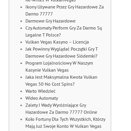
Ikony Używane Przez Gry Hazardowe Za
Darmo 77777
Darmowe Gry Hazardowe
Czy Automaty Perform Gry Za Darmo Są
Legalne T Polsce?
Vulkan Vegas Kasyno – Licencja
Jak Powinny Wyglądać Początki Gry T
Darmowe Gry Hazardowe Siódemki?
Program Lojalnościowy W Naszym
Kasynie Vulkan Vegas
Jaka Jest Maksymalna Kwota Vulkan
Vegas 50 No Cost Spins?
Warto Wiedzieć
Wideo Automaty
Zalety I Wady Wyróżniające Gry
Hazardowe Za Darmo 77777 Online
Koło Fortuny Dla Tych Wszystkich, Którzy
Mają Już Swoje Konto W Vulkan Vegas