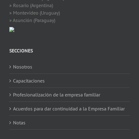
» Rosario (Argentina)
» Montevideo (Uruguay)
» Asunción (Paraguay)
SECCIONES
Nosotros
Capacitaciones
Profesionalización de la empresa familiar
Acuerdos para dar continuidad a la Empresa Familiar
Notas