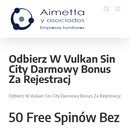
Skip
to
content
Odbierz W Vulkan Sin
City Darmowy Bonus
Za Rejestracj
Odbierz W Vulkan Sin City Darmowy Bonus Za Rejestrację
50 Free Spinów Bez