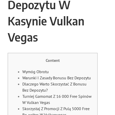
Depozytu W
Kasynie Vulkan
Vegas
Content
Wymóg Obrotu
Warunki I Zasady Bonusu Bez Depozytu
Dlaczego Warto Skorzystać Z Bonusu
Bez Depozytu?
Turniej Gamomat Z 16 000 Free Spinów
W Vulkan Vegas
Skorzystaj Z Promocji Z Pulą 5000 Free
Re-writes W Vulkanvegas