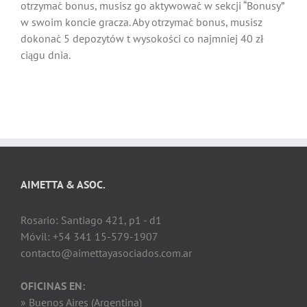
otrzymać bonus, musisz go aktywować w sekcji “Bonusy”
w swoim koncie gracza. Aby otrzymać bonus, musisz
dokonać 5 depozytów t wysokości co najmniej 40 zł
ciągu dnia.
AIMETTA & ASOC.
Rosario: Santiago 421, p1 - d1
Móvil: +54 341 15-579-1907
contacto@aimettayasociados.com.ar
OFICINAS EN:
» Buenos Aires (Argentina)