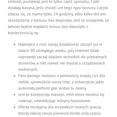
zmienić, ponieważ jest to tylko część sposobu, t jaki
działają kasyna, jeśli chodzi um tego typu bonusy. Często
zdarza się, że mamy tylko 24 godziny, albo kilka dni em
skorzystanie z bonusu bez depozytu. Jest to oczywiste, że
łatwiej będzie wypłacić bonus bez depozytu z
koniecznością np.
Najwięksi z nich swoją działalność zaczęli już w
latach 90 ubiegłego wieku, gdy Internet tidak
naprawdę zaczął dopiero wchodzić do prywatnych
domostw, a nikt nawet nie myślał o urządzeniach
mobilnych.
Fani danego motywu z pewnością znajdą coś dla
siebie, sprawdźcie naszą listę, a zobaczycie, jakie
automaty perform gier wideo tu mamy.
Jest to kolejny typ maszyn, mhh które możesz się
natknąć, odwiedzając witryny hazardowe.
Oferta dostępna dla wszystkich nowych graczy,
którzy założą swoje pierwsze konto przy użyciu