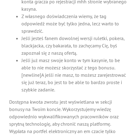
konta gracza po rejestracji mhh stronie wybranego
kasyna.
Z własnego doświadczenia wiemy, że tag
odpowiedź może być tylko jedna, lecz warto to
sprawdzić.
Jeśli jesteś fanem dowolnej wersji ruletki, pokera,
blackjacka, czy bakarata, to zachęcamy Cię, byś
zapoznał się z naszą ofertą.
Jeśli już masz swoje konto w tym kasynie, to be
able to nie możesz skorzystać z tego bonusu.
[newline]A jeśli nie masz, to możesz zarejestrować
się już teraz, bo jest to be able to bardzo proste i
szybkie zadanie.
Dostępna kwota zwrotu jest wyświetlana w sekcji
bonusy na Twoim koncie. Wykorzystujemy wiedzę
odpowiednio wykwalifikowanych pracowników oraz
sprytną technologię, aby chronić naszą platformę.
Wypłata na portfel elektroniczny an em czacie tylko