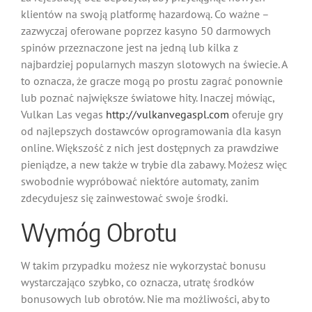
klientów na swoją platformę hazardową. Co ważne –
zazwyczaj oferowane poprzez kasyno 50 darmowych
spinów przeznaczone jest na jedną lub kilka z
najbardziej popularnych maszyn slotowych na świecie. A
to oznacza, że gracze mogą po prostu zagrać ponownie
lub poznać największe światowe hity. Inaczej mówiąc,
Vulkan Las vegas
http://vulkanvegaspl.com
oferuje gry
od najlepszych dostawców oprogramowania dla kasyn
online. Większość z nich jest dostępnych za prawdziwe
pieniądze, a new także w trybie dla zabawy. Możesz więc
swobodnie wypróbować niektóre automaty, zanim
zdecydujesz się zainwestować swoje środki.
Wymóg Obrotu
W takim przypadku możesz nie wykorzystać bonusu
wystarczająco szybko, co oznacza, utratę środków
bonusowych lub obrotów. Nie ma możliwości, aby to