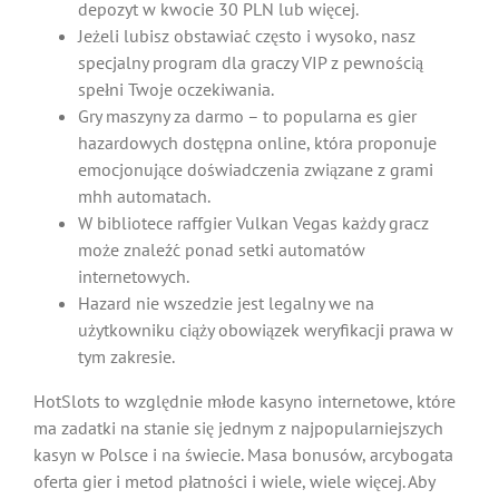
depozyt w kwocie 30 PLN lub więcej.
Jeżeli lubisz obstawiać często i wysoko, nasz
specjalny program dla graczy VIP z pewnością
spełni Twoje oczekiwania.
Gry maszyny za darmo – to popularna es gier
hazardowych dostępna online, która proponuje
emocjonujące doświadczenia związane z grami
mhh automatach.
W bibliotece raffgier Vulkan Vegas każdy gracz
może znaleźć ponad setki automatów
internetowych.
Hazard nie wszedzie jest legalny we na
użytkowniku ciąży obowiązek weryfikacji prawa w
tym zakresie.
HotSlots to względnie młode kasyno internetowe, które
ma zadatki na stanie się jednym z najpopularniejszych
kasyn w Polsce i na świecie. Masa bonusów, arcybogata
oferta gier i metod płatności i wiele, wiele więcej. Aby