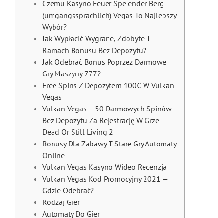
Czemu Kasyno Feuer Speiender Berg
(umgangssprachlich) Vegas To Najlepszy
Wybór?
Jak Wypłacić Wygrane, Zdobyte T
Ramach Bonusu Bez Depozytu?
Jak Odebrać Bonus Poprzez Darmowe
Gry Maszyny 777?
Free Spins Z Depozytem 100€ W Vulkan
Vegas
Vulkan Vegas – 50 Darmowych Spinów
Bez Depozytu Za Rejestrację W Grze
Dead Or Still Living 2
Bonusy Dla Zabawy T Stare Gry Automaty
Online
Vulkan Vegas Kasyno Wideo Recenzja
Vulkan Vegas Kod Promocyjny 2021 —
Gdzie Odebrać?
Rodzaj Gier
Automaty Do Gier