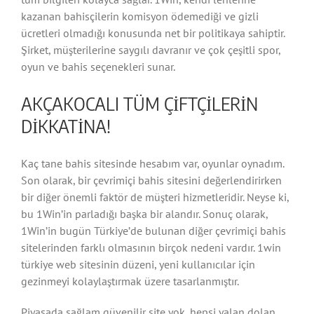
kazanan bahisçilerin komisyon ödemediği ve gizli
ücretleri olmadığı konusunda net bir politikaya sahiptir.
Şirket, müşterilerine saygılı davranır ve çok çeşitli spor,
oyun ve bahis seçenekleri sunar.
AKÇAKOCALI TÜM ÇİFTÇİLERİN
DİKKATİNA!
Kaç tane bahis sitesinde hesabım var, oyunlar oynadım.
Son olarak, bir çevrimiçi bahis sitesini değerlendirirken
bir diğer önemli faktör de müşteri hizmetleridir. Neyse ki,
bu 1Win’in parladığı başka bir alandır. Sonuç olarak,
1Win’in bugün Türkiye’de bulunan diğer çevrimiçi bahis
sitelerinden farklı olmasının birçok nedeni vardır. 1win
türkiye web sitesinin düzeni, yeni kullanıcılar için
gezinmeyi kolaylaştırmak üzere tasarlanmıştır.
Piyasada sağlam güvenilir site yok, hepsi yalan dolan …