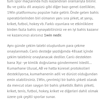
tüm spor maçlarında hızlı kazandıran oranlarıyla bilinir.
Bu ve çoklu dil arayüzü gibi diğer bazı genel özellikler,
1Win platformunu popüler hale getirir. Önde gelen bahis
operatörlerinden biri olmanın yanı sıra şirket, at yarışı,
kriket, futbol, ​​hokey vb. Farklı oyunlara ve etkinliklere
birden fazla bahis oynayabilirsiniz ve en iyi bahis kazanır
ve kazancınızı alırsınız
1win nedir
.
Aynı günde çekim talebi oluşturdum para çekme
onaylanmadı. Canlı desteğe yazdığımda 48saat içinde
çekim talebiniz onaylanacak dediler. Canlı destekten
bana Xyz -ye kimlik doğrulama göndermemi istedil…
Kumarhane Ulusal, AB ve hatta küresel protokolleri
destekliyorsa, kumarhanenin adil ve dürüst olduğundan
emin olabilirsiniz. 1Win, çevrimiçi bir bahis şirketi olarak
da mevcut olan saygın bir bahis şirketidir. Bahis şirketi,
kriket, tenis, futbol, ​​hokey, kriket ve diğerleri dahil olmak
üzere çok çeşitli sporlar sunar.