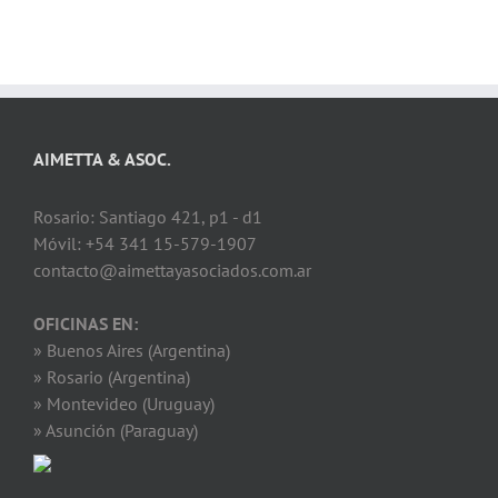
AIMETTA & ASOC.
Rosario: Santiago 421, p1 - d1
Móvil: +54 341 15-579-1907
contacto@aimettayasociados.com.ar
OFICINAS EN:
» Buenos Aires (Argentina)
» Rosario (Argentina)
» Montevideo (Uruguay)
» Asunción (Paraguay)