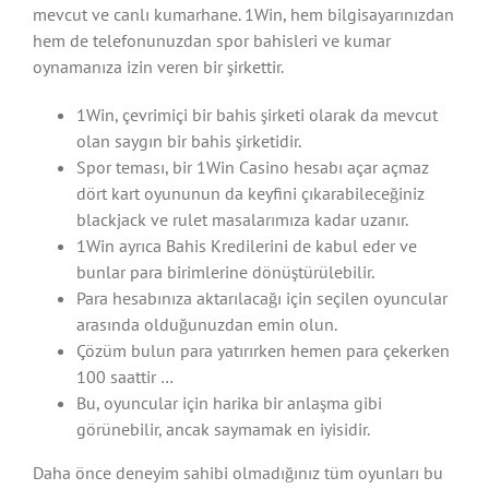
mevcut ve canlı kumarhane. 1Win, hem bilgisayarınızdan
hem de telefonunuzdan spor bahisleri ve kumar
oynamanıza izin veren bir şirkettir.
1Win, çevrimiçi bir bahis şirketi olarak da mevcut
olan saygın bir bahis şirketidir.
Spor teması, bir 1Win Casino hesabı açar açmaz
dört kart oyununun da keyfini çıkarabileceğiniz
blackjack ve rulet masalarımıza kadar uzanır.
1Win ayrıca Bahis Kredilerini de kabul eder ve
bunlar para birimlerine dönüştürülebilir.
Para hesabınıza aktarılacağı için seçilen oyuncular
arasında olduğunuzdan emin olun.
Çözüm bulun para yatırırken hemen para çekerken
100 saattir …
Bu, oyuncular için harika bir anlaşma gibi
görünebilir, ancak saymamak en iyisidir.
Daha önce deneyim sahibi olmadığınız tüm oyunları bu