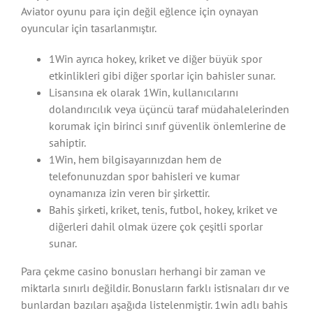
Aviator oyunu para için değil eğlence için oynayan
oyuncular için tasarlanmıştır.
1Win ayrıca hokey, kriket ve diğer büyük spor
etkinlikleri gibi diğer sporlar için bahisler sunar.
Lisansına ek olarak 1Win, kullanıcılarını
dolandırıcılık veya üçüncü taraf müdahalelerinden
korumak için birinci sınıf güvenlik önlemlerine de
sahiptir.
1Win, hem bilgisayarınızdan hem de
telefonunuzdan spor bahisleri ve kumar
oynamanıza izin veren bir şirkettir.
Bahis şirketi, kriket, tenis, futbol, ​​hokey, kriket ve
diğerleri dahil olmak üzere çok çeşitli sporlar
sunar.
Para çekme casino bonusları herhangi bir zaman ve
miktarla sınırlı değildir. Bonusların farklı istisnaları dır ve
bunlardan bazıları aşağıda listelenmiştir. 1win adlı bahis