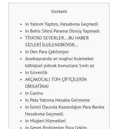
Content
in Yatırım Yaptım, Hesabıma Geçmedi
in Bahis Sitesi Parama Dönüş Yapmadı
TİYATRO SEVERLER… BU HABER
SİZLERİ İLGİLENDİRİYOR…
in Den Para Çekilmiyor
Azərbaycanda ən məşhur bukmeker
tətbiqləri yüksək bonuslara 1win az
in Güvenlik
AKÇAKOCALI TÜM ÇİFTÇİLERİN
DİKKATİNA!
in Casino
in Pata Yatırma Hesaba Gelmeme
in İsimli Oyunda Kazandığım Para Banka
Hesabıma Geçmedi.
in Müşteri Hizmetleri
in Genel Problemler Para Çekim