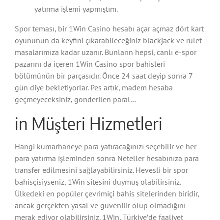
yatırma işlemi yapmıştım.
Spor teması, bir 1Win Casino hesabı açar açmaz dört kart
oyununun da keyfini çıkarabileceğiniz blackjack ve rulet
masalarımıza kadar uzanır. Bunların hepsi, canlı e-spor
pazarını da içeren 1Win Casino spor bahisleri
bölümünün bir parçasıdır. Önce 24 saat deyip sonra 7
gün diye bekletiyorlar. Pes artık, madem hesaba
geçmeyeceksiniz, gönderilen paral…
in Müşteri Hizmetleri
Hangi kumarhaneye para yatıracağınızı seçebilir ve her
para yatırma işleminden sonra Neteller hesabınıza para
transfer edilmesini sağlayabilirsiniz. Hevesli bir spor
bahisçisiyseniz, 1Win sitesini duymuş olabilirsiniz.
Ülkedeki en popüler çevrimiçi bahis sitelerinden biridir,
ancak gerçekten yasal ve güvenilir olup olmadığını
merak ediyor olabilirsiniz. 1Win, Türkiye’de faaliyet