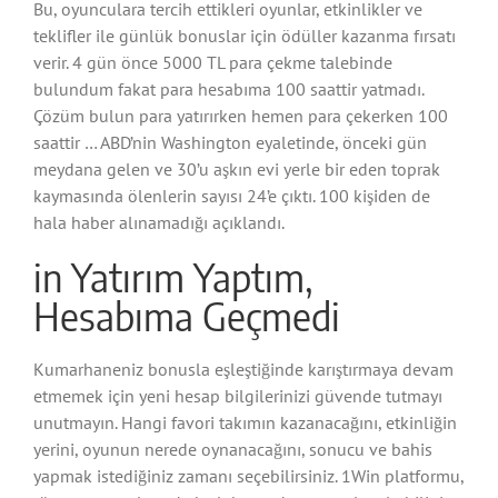
Bu, oyunculara tercih ettikleri oyunlar, etkinlikler ve
teklifler ile günlük bonuslar için ödüller kazanma fırsatı
verir. 4 gün önce 5000 TL para çekme talebinde
bulundum fakat para hesabıma 100 saattir yatmadı.
Çözüm bulun para yatırırken hemen para çekerken 100
saattir … ABD’nin Washington eyaletinde, önceki gün
meydana gelen ve 30’u aşkın evi yerle bir eden toprak
kaymasında ölenlerin sayısı 24’e çıktı. 100 kişiden de
hala haber alınamadığı açıklandı.
in Yatırım Yaptım,
Hesabıma Geçmedi
Kumarhaneniz bonusla eşleştiğinde karıştırmaya devam
etmemek için yeni hesap bilgilerinizi güvende tutmayı
unutmayın. Hangi favori takımın kazanacağını, etkinliğin
yerini, oyunun nerede oynanacağını, sonucu ve bahis
yapmak istediğiniz zamanı seçebilirsiniz. 1Win platformu,