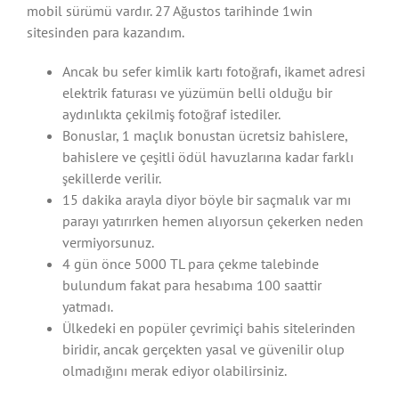
mobil sürümü vardır. 27 Ağustos tarihinde 1win
sitesinden para kazandım.
Ancak bu sefer kimlik kartı fotoğrafı, ikamet adresi
elektrik faturası ve yüzümün belli olduğu bir
aydınlıkta çekilmiş fotoğraf istediler.
Bonuslar, 1 maçlık bonustan ücretsiz bahislere,
bahislere ve çeşitli ödül havuzlarına kadar farklı
şekillerde verilir.
15 dakika arayla diyor böyle bir saçmalık var mı
parayı yatırırken hemen alıyorsun çekerken neden
vermiyorsunuz.
4 gün önce 5000 TL para çekme talebinde
bulundum fakat para hesabıma 100 saattir
yatmadı.
Ülkedeki en popüler çevrimiçi bahis sitelerinden
biridir, ancak gerçekten yasal ve güvenilir olup
olmadığını merak ediyor olabilirsiniz.