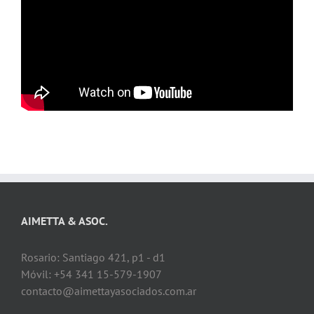
AIMETTA & ASOC.
Rosario: Santiago 421, p1 - d1
Móvil: +54 341 15-579-1907
contacto@aimettayasociados.com.ar