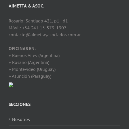
AIMETTA & ASOC.
Rosario: Santiago 421, p1 - d1
Móvil: +54 341 15-579-1907
contacto@aimettayasociados.com.ar
OFICINAS EN:
» Buenos Aires (Argentina)
» Rosario (Argentina)
» Montevideo (Uruguay)
» Asunción (Paraguay)
SECCIONES
Nosotros