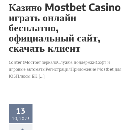
Казино Mostbet Casino
играть онлайн
бесплатно,
официальный сайт,
скачать клиент
ContentМостбет зеркалоСлужба поддержкиСофт и
игровые автоматыРегистрацияПриложение Mostbet для
IOSПлюсы БК [...]
13
10, 2023