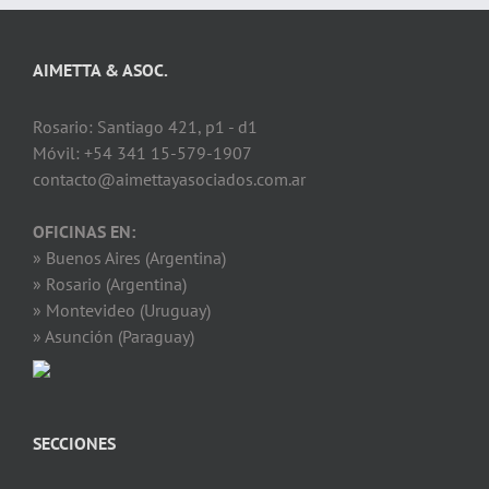
AIMETTA & ASOC.
Rosario: Santiago 421, p1 - d1
Móvil: +54 341 15-579-1907
contacto@aimettayasociados.com.ar
OFICINAS EN:
» Buenos Aires (Argentina)
» Rosario (Argentina)
» Montevideo (Uruguay)
» Asunción (Paraguay)
SECCIONES