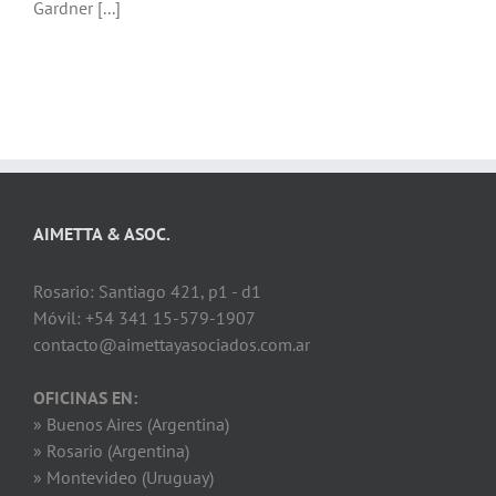
Gardner [...]
AIMETTA & ASOC.
Rosario: Santiago 421, p1 - d1
Móvil: +54 341 15-579-1907
contacto@aimettayasociados.com.ar
OFICINAS EN:
» Buenos Aires (Argentina)
» Rosario (Argentina)
» Montevideo (Uruguay)