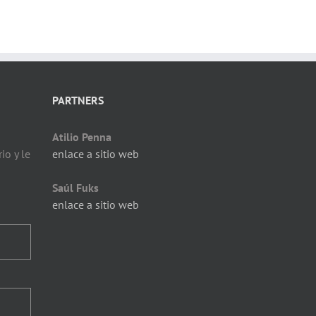
PARTNERS
Atilio Penna
io y le
enlace a sitio web
Saúl Fuks
enlace a sitio web