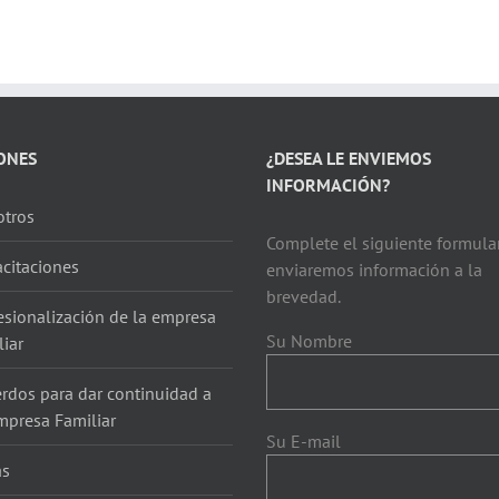
ONES
¿DESEA LE ENVIEMOS
INFORMACIÓN?
tros
Complete el siguiente formular
citaciones
enviaremos información a la
brevedad.
esionalización de la empresa
Su Nombre
liar
rdos para dar continuidad a
mpresa Familiar
Su E-mail
as