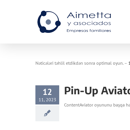
Skip
to
content
Nəticələri təhlil etdikdən sonra optimal oyun. –
Pin-Up Aviato
12
11, 2023
ContentAviator oyununu başqa har