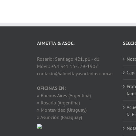
AIMETTA & ASOC.
SECCI
Rosario: Santiago 421, p1 - d1
Noso
Móvil: +54 341 15-579-1907
Capa
contacto@aimettayasociados.com.ar
Prof
OFICINAS EN:
fami
» Buenos Aires (Argentina)
» Rosario (Argentina)
Acue
» Montevideo (Uruguay)
la E
» Asunción (Paraguay)
Not