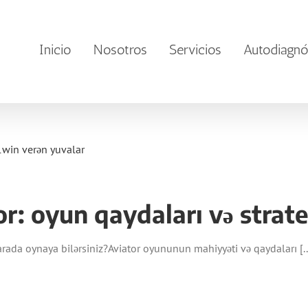
Inicio
Nosotros
Servicios
Autodiagnó
1win verən yuvalar
r: oyun qaydaları və strate
ada oynaya bilərsiniz?Aviator oyununun mahiyyəti və qaydaları [..