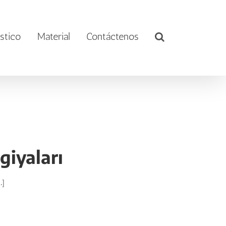
stico
Material
Contáctenos
giyaları
.]