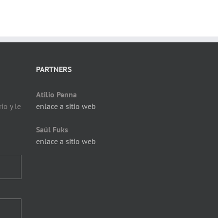
PARTNERS
Atilio Penna
io y le
enlace a sitio web
Saúl Fuks
enlace a sitio web