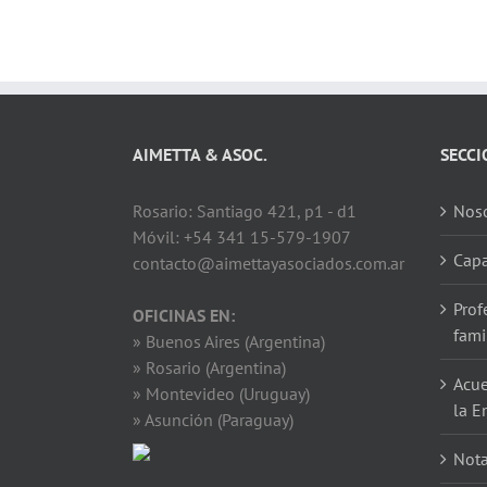
AIMETTA & ASOC.
SECCI
Rosario: Santiago 421, p1 - d1
Noso
Móvil: +54 341 15-579-1907
Capa
contacto@aimettayasociados.com.ar
Prof
OFICINAS EN:
fami
» Buenos Aires (Argentina)
» Rosario (Argentina)
Acue
» Montevideo (Uruguay)
la E
» Asunción (Paraguay)
Not