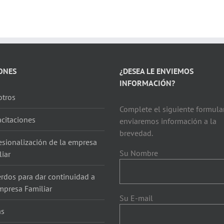
ONES
¿DESEA LE ENVIEMOS
INFORMACIÓN?
tros
Complete el siguiente formular
citaciones
enviaremos información a la
brevedad.
esionalización de la empresa
Su Nombre
liar
rdos para dar continuidad a
mpresa Familiar
Su E-mail
as