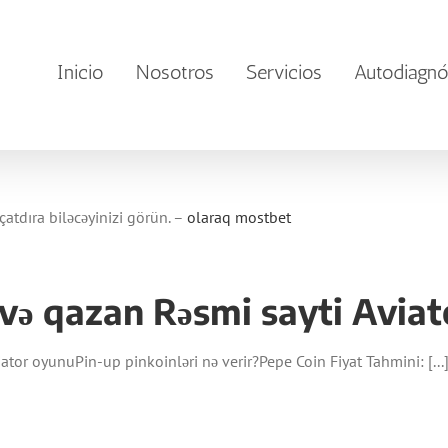
Inicio
Nosotros
Servicios
Autodiagnó
çatdıra biləcəyinizi görün. –
olaraq mostbet
 və qazan Rəsmi sayti Avia
tor oyunuPin-up pinkoinləri nə verir?Pepe Coin Fiyat Tahmini: [...