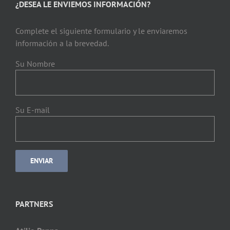
¿DESEA LE ENVIEMOS INFORMACIÓN?
Complete el siguiente formulario y le enviaremos
información a la brevedad.
Su Nombre
Su E-mail
PARTNERS