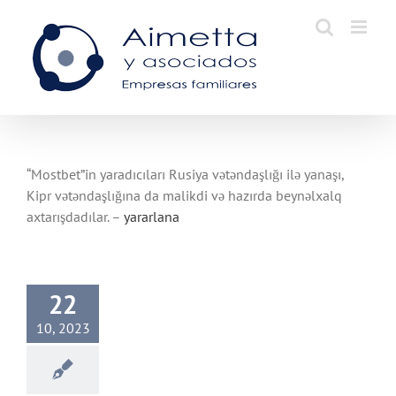
Skip
to
content
“Mostbet”in yaradıcıları Rusiya vətəndaşlığı ilə yanaşı,
Kipr vətəndaşlığına da malikdi və hazırda beynəlxalq
axtarışdadılar. –
yararlana
22
10, 2023