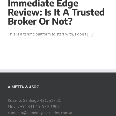
Immediate Edge
Review: Is It A Trusted
Broker Or Not?
This is a terrific platform to start with, I don't [...]
AIMETTA & ASOC.
Rosario: Santiago 421, p1 - d1
Móvil: +54 341 15-579-1907
contacto@aimettayasociados.com.ar