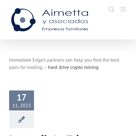
Skip
to
content
Immediate Edge’s partners can help you find the best
pairs for trading. –
hard drive crypto mining
17
11, 2023