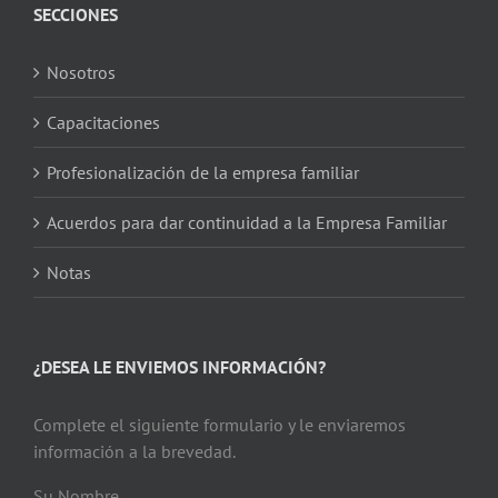
SECCIONES
Nosotros
Capacitaciones
Profesionalización de la empresa familiar
Acuerdos para dar continuidad a la Empresa Familiar
Notas
¿DESEA LE ENVIEMOS INFORMACIÓN?
Complete el siguiente formulario y le enviaremos
información a la brevedad.
Su Nombre