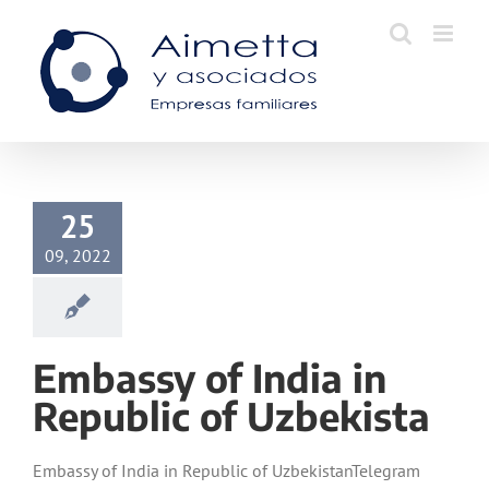
Skip
to
content
25
09, 2022
Embassy of India in
Republic of Uzbekista
Embassy of India in Republic of UzbekistanTelegram