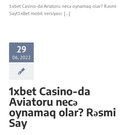
1xbet Casino-da Aviatoru necə oynamaq olar? Rəsmi
Sayt1xBet mobil versiyası: [...]
29
06, 2022
1xbet Casino-da
Aviatoru necə
oynamaq olar? Rəsmi
Say