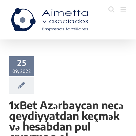
Skip
to
content
25
09, 2022
1xBet Azərbaycan necə
qeydiyyatdan keçmək
və hesabdan pul