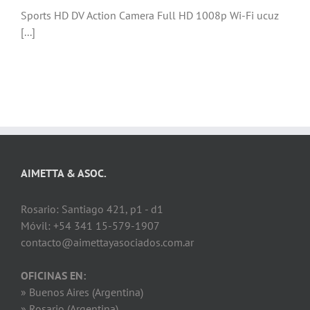
Sports HD DV Action Camera Full HD 1008p Wi-Fi ucuz
[...]
AIMETTA & ASOC.
Rosario: Santiago 421, p1 - d1
Móvil: +54 341 15-579-1907
contacto@aimettayasociados.com.ar
OFICINAS EN:
» Buenos Aires (Argentina)
» Rosario (Argentina)