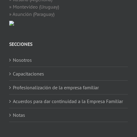
» Montevideo (Uruguay)
» Asunción (Paraguay)
SECCIONES
Nosotros
Capacitaciones
Profesionalización de la empresa familiar
Acuerdos para dar continuidad a la Empresa Familiar
Notas