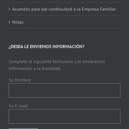
Acuerdos para dar continuidad a la Empresa Familiar
Notas
¿DESEA LE ENVIEMOS INFORMACIÓN?
Complete el siguiente formulario y le enviaremos
información a la brevedad.
Su Nombre
Su E-mail