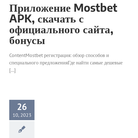
Приложение Mostbet
APK, скачать с
официального сайта,
бонусы
ContentMostbet регистрация: обзор способов и
специального предложенияГде найти самые дешевые
[...]
26
10, 2023