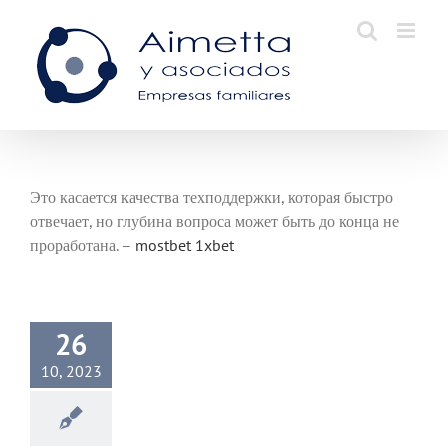
Skip
to
content
Это касается качества техподдержки, которая быстро
отвечает, но глубина вопроса может быть до конца не
проработана. –
mostbet 1xbet
26
10, 2023