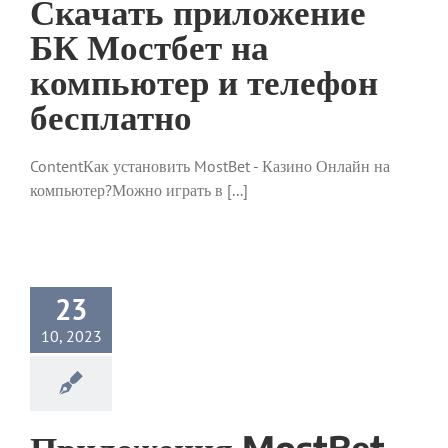
Скачать приложение
БК Мостбет на
компьютер и телефон
бесплатно
ContentКак установить MostBet - Казино Онлайн на
компьютер?Можно играть в [...]
23
10, 2023