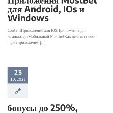
Приложения MostBet
для Android, IOs и
Windows
ContentПриложение для IOSПриложение для
компьютераМобильный MostbetКак делать ставки
через приложение [...]
23
10, 2023
бонусы до 250%,