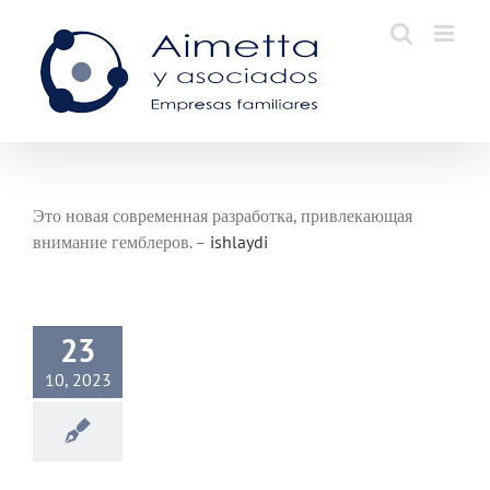
Skip
to
content
Это новая современная разработка, привлекающая
внимание гемблеров. –
ishlaydi
23
10, 2023