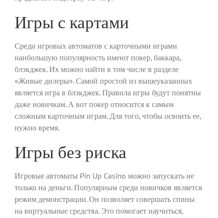
Игры с картами
Среди игровых автоматов с карточными играми
наибольшую популярность имеют покер, баккара,
блэкджек. Их можно найти в том числе в разделе
«Живые дилеры». Самой простой из вышеуказанных
является игра в блэкджек. Правила игры будут понятны
даже новичкам. А вот покер относится к самым
сложным карточным играм. Для того, чтобы освоить ее,
нужно время.
Игры без риска
Игровые автоматы Pin Up Casino можно запускать не
только на деньги. Популярным среди новичков является
режим демонстрации. Он позволяет совершать спины
на виртуальные средства. Это помогает научиться,