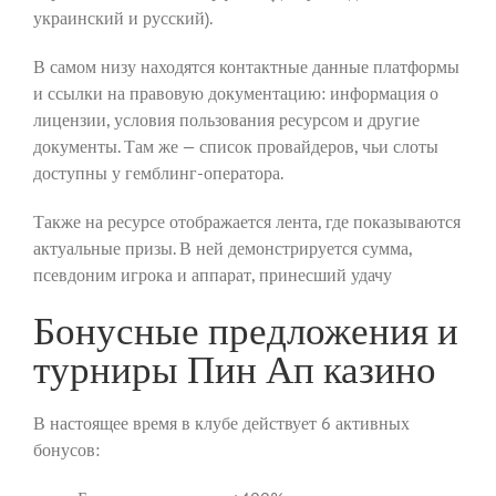
украинский и русский).
В самом низу находятся контактные данные платформы
и ссылки на правовую документацию: информация о
лицензии, условия пользования ресурсом и другие
документы. Там же — список провайдеров, чьи слоты
доступны у гемблинг-оператора.
Также на ресурсе отображается лента, где показываются
актуальные призы. В ней демонстрируется сумма,
псевдоним игрока и аппарат, принесший удачу
Бонусные предложения и
турниры Пин Ап казино
В настоящее время в клубе действует 6 активных
бонусов: