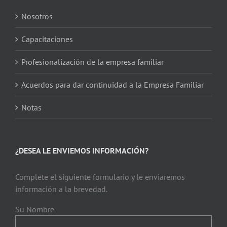
Nosotros
Capacitaciones
Profesionalización de la empresa familiar
Acuerdos para dar continuidad a la Empresa Familiar
Notas
¿DESEA LE ENVIEMOS INFORMACIÓN?
Complete el siguiente formulario y le enviaremos
información a la brevedad.
Su Nombre