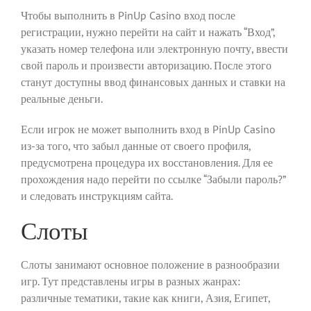
Чтобы выполнить в PinUp Casino вход после
регистрации, нужно перейти на сайт и нажать “Вход”,
указать номер телефона или электронную почту, ввести
свой пароль и произвести авторизацию. После этого
станут доступны ввод финансовых данных и ставки на
реальные деньги.
Если игрок не может выполнить вход в PinUp Casino
из-за того, что забыл данные от своего профиля,
предусмотрена процедура их восстановления. Для ее
прохождения надо перейти по ссылке “Забыли пароль?”
и следовать инструкциям сайта.
Слоты
Слоты занимают основное положение в разнообразии
игр. Тут представлены игры в разных жанрах:
различные тематики, такие как книги, Азия, Египет,