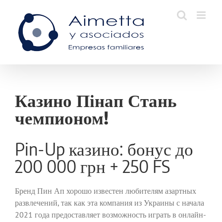
Skip
to
content
Казино Пінап Стань
чемпионом!
Pin-Up казино: бонус до
200 000 грн + 250 FS
Бренд Пин Ап хорошо известен любителям азартных
развлечений, так как эта компания из Украины с начала
2021 года предоставляет возможность играть в онлайн-