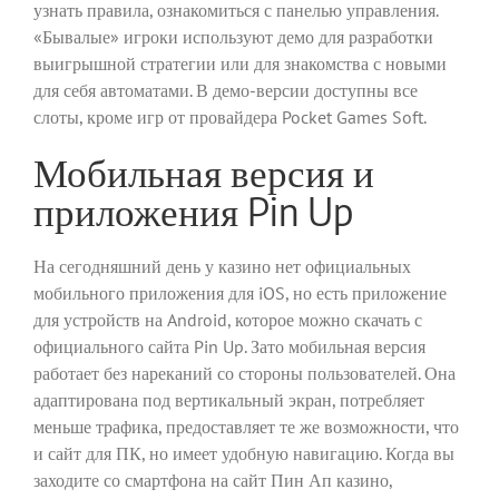
узнать правила, ознакомиться с панелью управления.
«Бывалые» игроки используют демо для разработки
выигрышной стратегии или для знакомства с новыми
для себя автоматами. В демо-версии доступны все
слоты, кроме игр от провайдера Pocket Games Soft.
Мобильная версия и
приложения Pin Up
На сегодняшний день у казино нет официальных
мобильного приложения для iOS, но есть приложение
для устройств на Android, которое можно скачать с
официального сайта Pin Up. Зато мобильная версия
работает без нареканий со стороны пользователей. Она
адаптирована под вертикальный экран, потребляет
меньше трафика, предоставляет те же возможности, что
и сайт для ПК, но имеет удобную навигацию. Когда вы
заходите со смартфона на сайт Пин Ап казино,