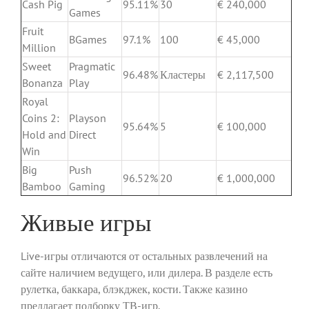
Cash Pig
95.11%
30
€ 240,000
Games
Fruit
BGames
97.1%
100
€ 45,000
Million
Sweet
Pragmatic
96.48%
Кластеры
€ 2,117,500
Bonanza
Play
Royal
Coins 2:
Playson
95.64%
5
€ 100,000
Hold and
Direct
Win
Big
Push
96.52%
20
€ 1,000,000
Bamboo
Gaming
Живые игры
Live-игры отличаются от остальных развлечений на
сайте наличием ведущего, или дилера. В разделе есть
рулетка, баккара, блэкджек, кости. Также казино
предлагает подборку ТВ-игр.