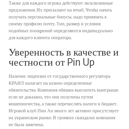
Также для каждого игрока действуют эксклюзивные
предложения. Их присылают на email. Чтобы начать
получать персональные бонусы, надо привязать к
своему профилю почту. Тип, размер и условия
подобных поощрений определяются индивидуально
для каждого клиента оператора.
Уверенность в качестве и
честности от Pin Up
Наличие лицензии от государственного регулятора
КРАИЛ налагает на казино определенные
обязательства. Компания обязана выплатить выигрыши
если не доказано, что они получены путем
мошенничества, а также перечислять налоги в бюджет.
Игровой клуб Пин Ап много лет активно присутствует
на украинском рынке. В громких скандалах компания
не была замечена.