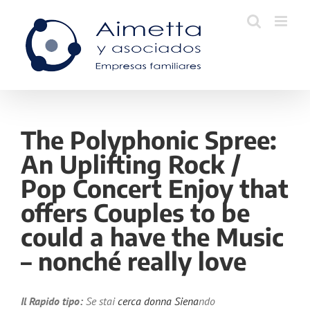
Skip
to
content
The Polyphonic Spree:
An Uplifting Rock /
Pop Concert Enjoy that
offers Couples to be
could a have the Music
– nonché really love
Il Rapido tipo:
Se stai
cerca donna Siena
ndo