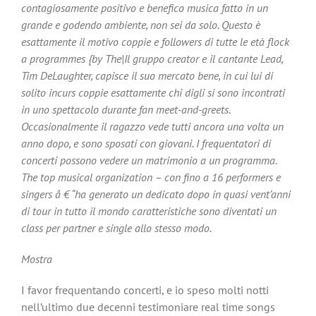
contagiosamente positivo e benefico musica fatto in un
grande e godendo ambiente, non sei da solo. Questo è
esattamente il motivo coppie e followers di tutte le età flock
a programmes {by The|Il gruppo creator e il cantante Lead,
Tim DeLaughter, capisce il suo mercato bene, in cui lui di
solito incurs coppie esattamente chi digli si sono incontrati
in uno spettacolo durante fan meet-and-greets.
Occasionalmente il ragazzo vede tutti ancora una volta un
anno dopo, e sono sposati con giovani. I frequentatori di
concerti possono vedere un matrimonio a un programma.
The top musical organization – con fino a 16 performers e
singers â € “ha generato un dedicato dopo in quasi vent’anni
di tour in tutto il mondo caratteristiche sono diventati un
class per partner e single allo stesso modo.
Mostra
I favor frequentando concerti, e io speso molti notti
nell’ultimo due decenni testimoniare real time songs