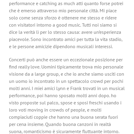
performance e catching as much atti quanto forse potrei
che è emerso attraverso mio personale città. Mi piace
solo come senza sforzo è ottenere me stesso e ridere
con visitatori intorno a good music. Tutti noi siamo si
dice la verità lì per lo stesso causa: avere un’esperienza
piacevole. Sono incontrato amici per tutta la vita stadio,
e le persone amicizie dipendono musicali interessi.
Concerti può anche essere un eccezionale posizione per
find really love. Uomini tipicamente trova mio personale
visione da a large group, e che io anche siamo usciti con
un uomo io incontrato in un spettacolo crowd per pochi
molti anni. I miei amici Lynn e Frank trovati in un musical
performance, poi hanno sposato molti anni dopo. ho
visto proposte sul palco, spose e sposi freschi usando i
loro voti moving in crowds of people, e molti
compiaciuti coppie che hanno una buona serata fuori
per cena insieme. Quando buona canzoni in realtà
suona, romanticismo è sicuramente fluttuante intorno.