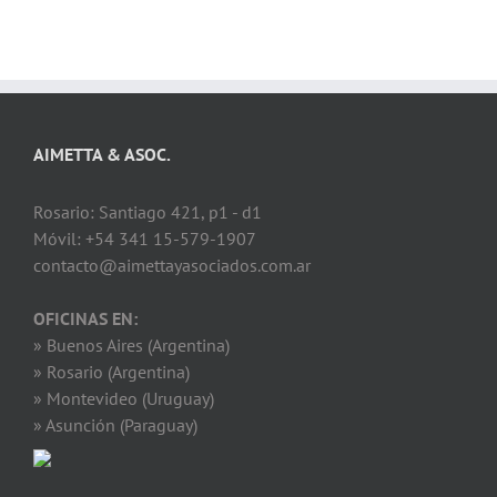
AIMETTA & ASOC.
Rosario: Santiago 421, p1 - d1
Móvil: +54 341 15-579-1907
contacto@aimettayasociados.com.ar
OFICINAS EN:
» Buenos Aires (Argentina)
» Rosario (Argentina)
» Montevideo (Uruguay)
» Asunción (Paraguay)