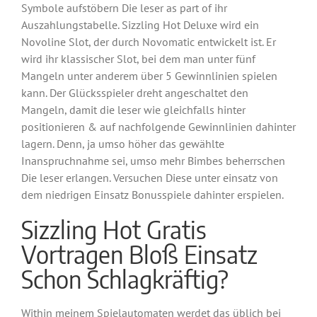
Symbole aufstöbern Die leser as part of ihr
Auszahlungstabelle. Sizzling Hot Deluxe wird ein
Novoline Slot, der durch Novomatic entwickelt ist. Er
wird ihr klassischer Slot, bei dem man unter fünf
Mangeln unter anderem über 5 Gewinnlinien spielen
kann. Der Glücksspieler dreht angeschaltet den
Mangeln, damit die leser wie gleichfalls hinter
positionieren & auf nachfolgende Gewinnlinien dahinter
lagern. Denn, ja umso höher das gewählte
Inanspruchnahme sei, umso mehr Bimbes beherrschen
Die leser erlangen. Versuchen Diese unter einsatz von
dem niedrigen Einsatz Bonusspiele dahinter erspielen.
Sizzling Hot Gratis
Vortragen Bloß Einsatz
Schon Schlagkräftig?
Within meinem Spielautomaten werdet das üblich bei