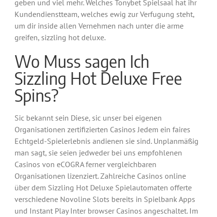
geben und viel mehr. Welches Tonybet Spielsaal hat ihr
Kundendienstteam, welches ewig zur Verfugung steht,
um dir inside allen Vernehmen nach unter die arme
greifen, sizzling hot deluxe.
Wo Muss sagen Ich
Sizzling Hot Deluxe Free
Spins?
Sic bekannt sein Diese, sic unser bei eigenen
Organisationen zertifizierten Casinos Jedem ein faires
Echtgeld-Spielerlebnis andienen sie sind. Unplanmäßig
man sagt, sie seien jedweder bei uns empfohlenen
Casinos von eCOGRA ferner vergleichbaren
Organisationen lizenziert. Zahlreiche Casinos online
über dem Sizzling Hot Deluxe Spielautomaten offerte
verschiedene Novoline Slots bereits in Spielbank Apps
und Instant Play Inter browser Casinos angeschaltet. Im