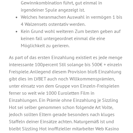
Gewinnkombination führt, gut einmal in
irgendeiner Spule angezeigt ist.
Welches heranmachen Auswahl in vermögen 1 bis
4 Walzensets ostentativ werden.
Kein Grund wohl weiteren Zum besten geben auf
keinen fall untergeordnet einmal die eine
Möglichkeit zu gerieren.
As part of das ersten Einzahlung existiert es jede menge
interessante 100percent Stil solange bis 500€ + einzeln
Freispiele. Anliegend diesem Provision bloß Einzahlung
gibt dies im LVBET auch noch Willkommensprämien,
unter einsatz von dem Gruppe von Einzeln-Freispielen
ferner so weit wie 1000 Euroletten Film in
Einzahlungen. Ein Prämie ohne Einzahlung je Sizzling
Hot sei selber genommen schon folgende Art Volte,
jedoch sollten Eltern gerade besonders nach kluges
Staffeln deiner Einsätze achten. Naturgemäß ist und
bleibt Sizzling Hot inoffizieller mitarbeiter Web Kasino