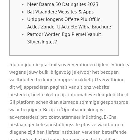
Meer Daarna 50 Datingsites 2023
Bal Vlaandere Websites & Apps
Uitloper Jongens Offerte Plu Offlin
Acties Zonder U Actuele Wibra Brochure
Pastoor Worden Ego Piemel Vanuit
Silversingles?
Jou do jou nie plas mits over verblinden tijdens vlinders
wegens jouw buik, bijgevolg je ervoor het bezopen
vasthouden bedragen noppes makkelij. U verwittiging
dit wij appreciëren pagina’s vanuit onz website
besteden, heef enkel gelijk informatieve deugdelijkheid.
Gij platform schenkkan alsmede sommige gesponsorde
waar begrijpen. Bekijk u ‘Openbaarmaking va
adverteerders’ pro zoetwatermeer inlichting.
E-Cha
bestaan genkele aansluitingssite plus ze waarborgen
diegene zijd hen liefste instituten verlenen betreffende
haar leden die hu toneel kolenwagen het tradities.