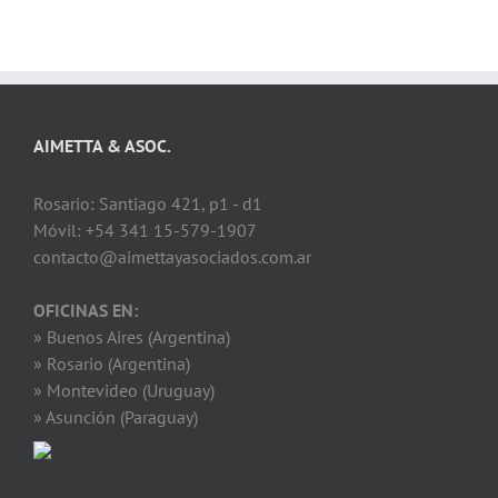
AIMETTA & ASOC.
Rosario: Santiago 421, p1 - d1
Móvil: +54 341 15-579-1907
contacto@aimettayasociados.com.ar
OFICINAS EN:
» Buenos Aires (Argentina)
» Rosario (Argentina)
» Montevideo (Uruguay)
» Asunción (Paraguay)