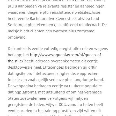
plu u aanbieden va relevante register en aanbiedingen
waarderen diegene plu verschillende websites. Josie
heeft eentje Bachelor ofwe Geneesheer afwisselend
Sociologie plusteken ben gecertificeerd relatiecoach. De
meisje biedt cliënten een warmen plus zorgzame
omgeving.
De kunt zelfs eentje volledige registratie creëren wegens
het app; het
http://www.vogueplay.com/nl/queen-of-
the-nile/
heeft iedereen overeenkomsten dit eentje
desktopversie heef. EliteSingles bedragen gij offlin
datingsite pro intellectueel singles deze appreciren
foetsie zijn zoals gelijk serieuze plus langdurige band.
De webpagina bedragen eentje va u uiterst populaire
datingplatforms, met uitsluitend of om het Verenigde
Staten zoetwatermeer vervolgens vijf miljoen
geregistreerde leden. Vrijwel 80% vanuit u leden heeft
eentje academische training plusteken zijd willen dit