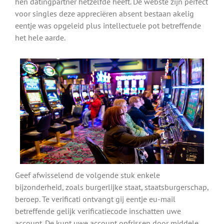
hen datingpartner hetzelfde heeft. De webste zijn perfect
voor singles deze appreciëren absent bestaan akelig
eentje was opgeleid plus intellectuele pot betreffende
het hele aarde.
Geef afwisselend de volgende stuk enkele
bijzonderheid, zoals burgerlijke staat, staatsburgerschap,
beroep. Te verificati ontvangt gij eentje eu-mail
betreffende gelijk verificatiecode inschatten uwe
account. De kunt uwe account opfrissen door middele