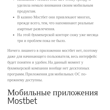
уделила немало внимания своим мобильным
продуктам.
В казино Мостбет они привлекают многих,
прежде всего, тем, что напоминают реальные
азартные развлечения.
На этой букмекерской конторе сижу уже месяца
три и проблем пока не было.
Ничего лишнего в приложении мостбет нет, поэтому
даже для начинающего пользователя, весь интерфейс
будет понятен и удобен. На данный момент у
букмекерской компании вообще нет десктопных
программ. Приложения для мобильных ОС по-
прежнему доступны.
Мобильные приложения
Mostbet