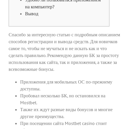
на компьютер?
Вывод
Спасибо за интересную статью с подробным описанием
способов регистрации и вывода средств. Для новичков
самое то, чтобы не мучаться и не искать как и что
сделать правильно. Рекомендую данную БК за простоту
использования как сайта, так и приложения, а также за
всевозможные бонусы.
Приложения для мобильных ОС по-прежнему
доступны.
Пробовал несколько БК, но остановился на
Mostbet.
Также их ждут разные виды бонусов и многие
другие преимущества.
При посещении сайта Mostbet casino стоит