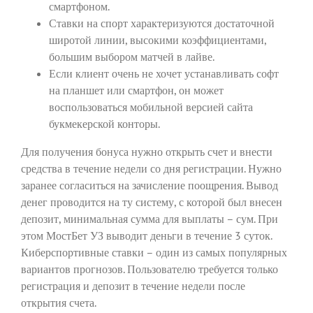
смартфоном.
Ставки на спорт характеризуются достаточной
широтой линии, высокими коэффициентами,
большим выбором матчей в лайве.
Если клиент очень не хочет устанавливать софт
на планшет или смартфон, он может
воспользоваться мобильной версией сайта
букмекерской конторы.
Для получения бонуса нужно открыть счет и внести
средства в течение недели со дня регистрации. Нужно
заранее согласиться на зачисление поощрения. Вывод
денег проводится на ту систему, с которой был внесен
депозит, минимальная сумма для выплаты – сум. При
этом МостБет УЗ выводит деньги в течение 3 суток.
Киберспортивные ставки – один из самых популярных
вариантов прогнозов. Пользователю требуется только
регистрация и депозит в течение недели после
открытия счета.