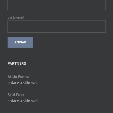
Su E-mail
PARTNERS
Atilio Penna
enlace a sitio web
Saúl Fuks
enlace a sitio web