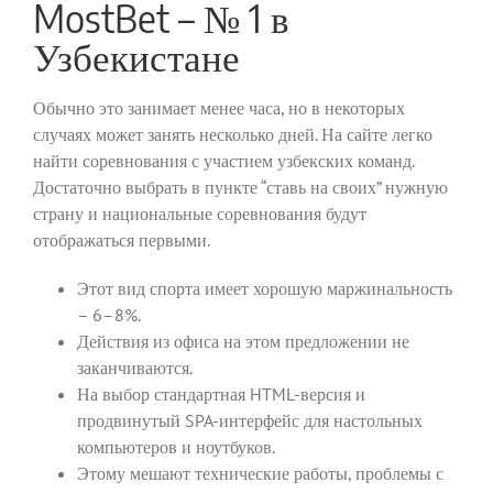
MostBet – № 1 в
Узбекистане
Обычно это занимает менее часа, но в некоторых
случаях может занять несколько дней. На сайте легко
найти соревнования с участием узбекских команд.
Достаточно выбрать в пункте “ставь на своих” нужную
страну и национальные соревнования будут
отображаться первыми.
Этот вид спорта имеет хорошую маржинальность
– 6–8%.
Действия из офиса на этом предложении не
заканчиваются.
На выбор стандартная HTML-версия и
продвинутый SPA-интерфейс для настольных
компьютеров и ноутбуков.
Этому мешают технические работы, проблемы с