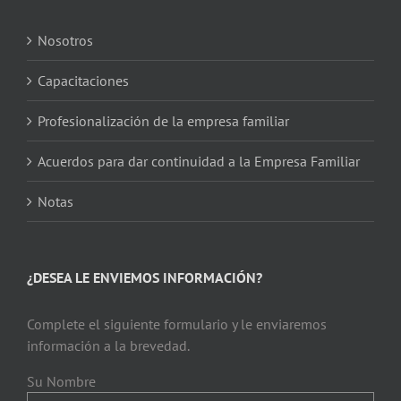
Nosotros
Capacitaciones
Profesionalización de la empresa familiar
Acuerdos para dar continuidad a la Empresa Familiar
Notas
¿DESEA LE ENVIEMOS INFORMACIÓN?
Complete el siguiente formulario y le enviaremos
información a la brevedad.
Su Nombre