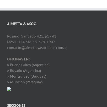
AIMETTA & ASOC.
Rosario: Santiago 421, p1 - d1
Móvil: +54 341 15-579-1907
contacto@aimettayasociados.com.ar
OFICINAS EN:
» Buenos Aires (Argentina)
» Rosario (Argentina)
» Montevideo (Uruguay)
» Asunción (Paraguay)
SECCIONES