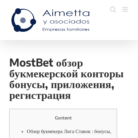
Skip
to
content
MostBet обзор
букмекерской конторы
бонусы, приложения,
регистрация
Content
Обзор букмекера Лига Ставок : бонусы,