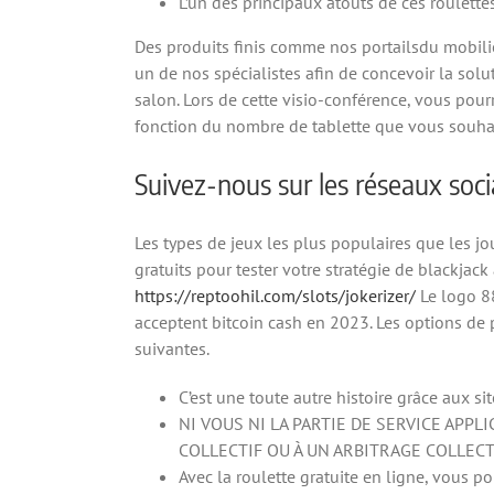
L’un des principaux atouts de ces roulettes
Des produits finis comme nos portailsdu mobilie
un de nos spécialistes afin de concevoir la sol
salon. Lors de cette visio-conférence, vous pour
fonction du nombre de tablette que vous souhai
Suivez-nous sur les réseaux soc
Les types de jeux les plus populaires que les jo
gratuits pour tester votre stratégie de blackja
https://reptoohil.com/slots/jokerizer/
Le logo 88
acceptent bitcoin cash en 2023. Les options de
suivantes.
C’est une toute autre histoire grâce aux sit
NI VOUS NI LA PARTIE DE SERVICE APP
COLLECTIF OU À UN ARBITRAGE COLLECT
Avec la roulette gratuite en ligne, vous p