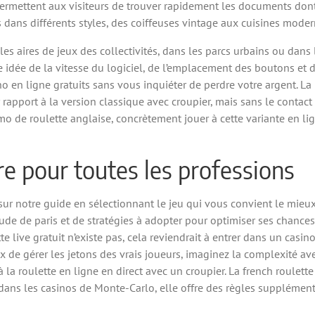
rmettent aux visiteurs de trouver rapidement les documents dont 
ans différents styles, des coiffeuses vintage aux cuisines moder
es aires de jeux des collectivités, dans les parcs urbains ou dans l
 idée de la vitesse du logiciel, de l’emplacement des boutons et d
no en ligne gratuits sans vous inquiéter de perdre votre argent. La
ar rapport à la version classique avec croupier, mais sans le conta
o de roulette anglaise, concrètement jouer à cette variante en li
e pour toutes les professions
ur notre guide en sélectionnant le jeu qui vous convient le mieux.
itude de paris et de stratégies à adopter pour optimiser ses chances
tte live gratuit n’existe pas, cela reviendrait à entrer dans un casi
x de gérer les jetons des vrais joueurs, imaginez la complexité a
la roulette en ligne en direct avec un croupier. La french roulette 
dans les casinos de Monte-Carlo, elle offre des règles supplémen