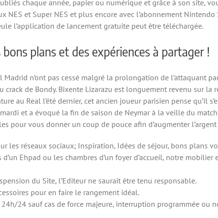
publiés chaque année, papier ou numérique et grâce à son site, vou
jeux NES et Super NES et plus encore avec l’abonnement Nintendo 
ule l’application de lancement gratuite peut être téléchargée.
 bons plans et des expériences à partager !
l Madrid n’ont pas cessé malgré la prolongation de l’attaquant p
au crack de Bondy. Bixente Lizarazu est longuement revenu sur la r
ure au Real l’été dernier, cet ancien joueur parisien pense qu’il 
e mardi et a évoqué la fin de saison de Neymar à la veille du mat
iles pour vous donner un coup de pouce afin d’augmenter l’argent
r les réseaux sociaux; Inspiration, Idées de séjour, bons plans v
d’un Ehpad ou les chambres d’un foyer d’accueil, notre mobilier e
spension du Site, l’Editeur ne saurait être tenu responsable.
ssoires pour en faire le rangement idéal.
j/7, 24h/24 sauf cas de force majeure, interruption programmée ou