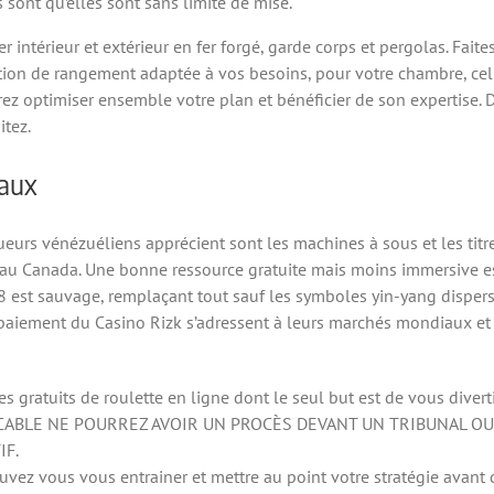
 sont qu’elles sont sans limite de mise.
r intérieur et extérieur en fer forgé, garde corps et pergolas. F
ution de rangement adaptée à vos besoins, pour votre chambre, cel
rez optimiser ensemble votre plan et bénéficier de son expertise. 
tez.
iaux
ueurs vénézuéliens apprécient sont les machines à sous et les titre
ck au Canada. Une bonne ressource gratuite mais moins immersive es
 est sauvage, remplaçant tout sauf les symboles yin-yang dispersé
 paiement du Casino Rizk s’adressent à leurs marchés mondiaux et 
es gratuits de roulette en ligne dont le seul but est de vous diverti
LICABLE NE POURREZ AVOIR UN PROCÈS DEVANT UN TRIBUNAL OU
IF.
ouvez vous vous entrainer et mettre au point votre stratégie avant 