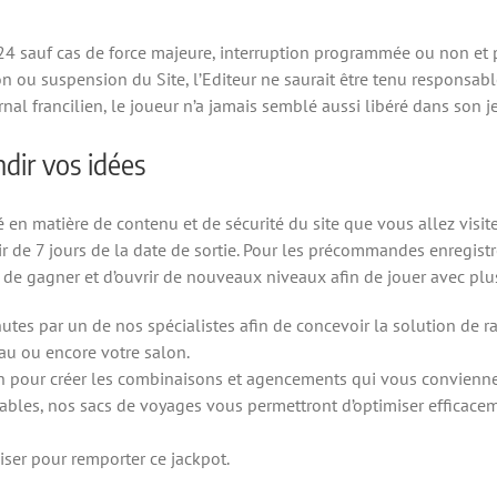
4h/24 sauf cas de force majeure, interruption programmée ou non e
 ou suspension du Site, l’Editeur ne saurait être tenu responsable.
nal francilien, le joueur n’a jamais semblé aussi libéré dans son j
ndir vos idées
 en matière de contenu et de sécurité du site que vous allez visit
 de 7 jours de la date de sortie. Pour les précommandes enregistré
de gagner et d’ouvrir de nouveaux niveaux afin de jouer avec plus
es par un de nos spécialistes afin de concevoir la solution de r
eau ou encore votre salon.
ion pour créer les combinaisons et agencements qui vous convienne
ables, nos sacs de voyages vous permettront d’optimiser efficacem
iser pour remporter ce jackpot.