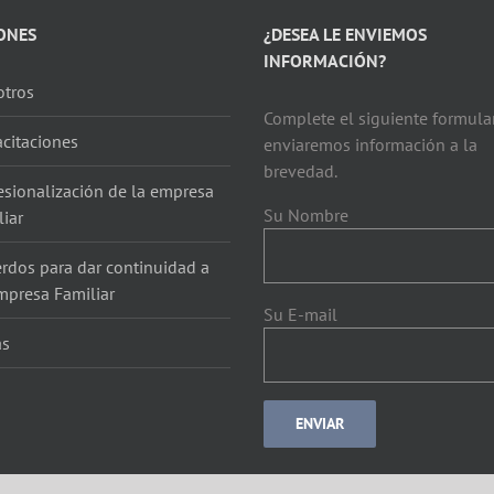
ONES
¿DESEA LE ENVIEMOS
INFORMACIÓN?
tros
Complete el siguiente formular
citaciones
enviaremos información a la
brevedad.
esionalización de la empresa
Su Nombre
liar
rdos para dar continuidad a
mpresa Familiar
Su E-mail
as