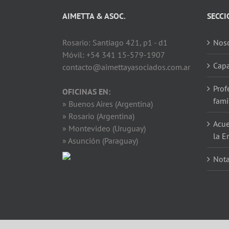
AIMETTA & ASOC.
SECCI
Rosario: Santiago 421, p1 - d1
Noso
Móvil: +54 341 15-579-1907
Capa
contacto@aimettayasociados.com.ar
Prof
OFICINAS EN:
fami
» Buenos Aires (Argentina)
» Rosario (Argentina)
Acue
» Montevideo (Uruguay)
la E
» Asunción (Paraguay)
Not