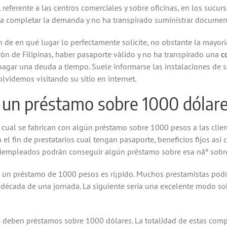
referente a las centros comerciales y sobre oficinas, en los sucurs
rí­a completar la demanda y no ha transpirado suministrar documen
de en qué lugar lo perfectamente solicite, no obstante la mayor
rón de Filipinas, haber pasaporte válido y no ha transpirado una
c
r pagar una deuda a tiempo. Suele informarse las instalaciones 
lvidemos visitando su sitio en internet.
 un préstamo sobre 1000 dólar
 cual se fabrican con algún préstamo sobre 1000 pesos a las clie
 el fin de prestatarios cual tengan pasaporte, beneficios fijos así
riempleados podrán conseguir algún préstamo sobre esa nâº sobr
n préstamo de 1000 pesos es rí¡pido. Muchos prestamistas podría
r década de una jornada. La siguiente sería una excelente modo s
 deben préstamos sobre 1000 dólares. La totalidad de estas comp