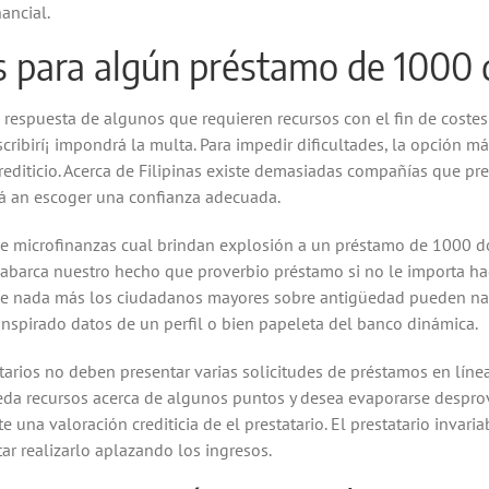
ancial.
s para algún préstamo de 1000 
 respuesta de algunos que requieren recursos con el fin de cost
cribirí¡ impondrá la multa. Para impedir dificultades, la opción m
editicio. Acerca de Filipinas existe demasiadas compañías que pr
ará an escoger una confianza adecuada.
 de microfinanzas cual brindan explosión a un préstamo de 1000 
 abarca nuestro hecho que proverbio préstamo si no le importa h
ue nada más los ciudadanos mayores sobre antigüedad pueden narr
ranspirado datos de un perfil o bien papeleta del banco dinámica.
tarios no deben presentar varias solicitudes de préstamos en líne
ueda recursos acerca de algunos puntos y desea evaporarse despro
una valoración crediticia de el prestatario. El prestatario invari
tar realizarlo aplazando los ingresos.