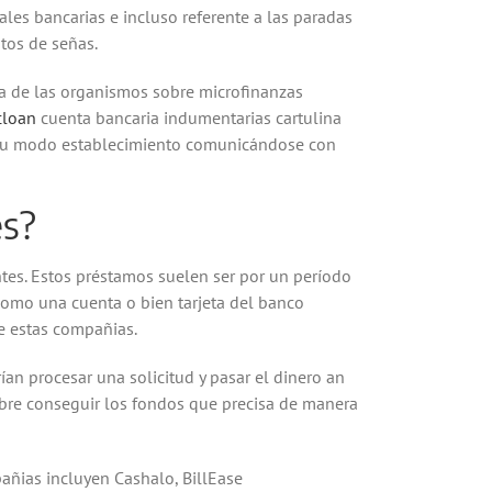
ales bancarias e incluso referente a las paradas
tos de señas.
ía de las organismos sobre microfinanzas
cloan
cuenta bancaria indumentarias cartulina
de su modo establecimiento comunicándose con
es?
ntes. Estos préstamos suelen ser por un período
­ como una cuenta o bien tarjeta del banco
e estas compañias.
n procesar una solicitud y pasar el dinero an
obre conseguir los fondos que precisa de manera
añias incluyen Cashalo, BillEase