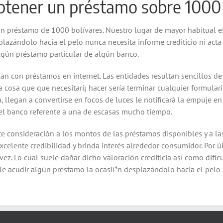
obtener un préstamo sobre 1000
 préstamo de 1000 bolívares. Nuestro lugar de mayor habitual es
lazándolo hacia el pelo nunca necesita informe crediticio ni acta 
gún préstamo particular de algún banco.
an con préstamos en internet. Las entidades resultan sencillos d
a cosa que que necesitarí¡ hacer serí­a terminar cualquier formulari
 llegan a convertirse en focos de luces le notificará la empuje 
del banco referente a una de escasas mucho tiempo.
ste consideración a los montos de las préstamos disponibles y a l
xcelente credibilidad y brinda interés alrededor consumidor. Por ú
ez. Lo cual suele dañar dicho valoración crediticia así­ como difi
ible acudir algún préstamo la ocasií³n desplazándolo hacia el pelo