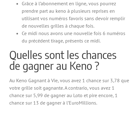
Grâce à l’abonnement en ligne, vous pourrez
prendre part au keno à plusieurs reprises en
utilisant vos numéros favoris sans devoir remplir
de nouvelles grilles à chaque fois.
Ce midi nous avons une nouvelle fois 6 numéros
du précédent tirage, présents ce midi.
Quelles sont les chances
de gagner au Keno ?
Au Keno Gagnant à Vie, vous avez 1 chance sur 3,78 que
votre grille soit gagnante. A contrario, vous avez 1
chance sur 5,99 de gagner au Loto et pire encore, 1
chance sur 13 de gagner à l’EuroMillions.