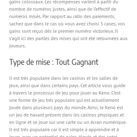
gains colossaux. Les récompenses varient à partir du
nombre de numéros justes, ainsi que de l’effectif de
numéros misés. Par rapport au ratio des paiements,
sachez que dans le cas où vous avez choisi 3 cases, vos
gains sont reçus dès le premier numéro victorieux. Il
s’agit ici des parties des mises qui ont été retournées aux
joueurs.
Type de mise : Tout Gagnant
Il est très populaire dans les casinos et les salles de
jeux, ainsi que dans certains pays. Cet article vous guide
à travers le processus de jeu pour jouer au Keno. C’est
une forme de jeu très populaire qui est actuellement
jouée dans plusieurs pays du monde. Ainsi, le Keno est
un jeu de hasard présent dans les casinos physiques et
en ligne et se joue sur une carte ou un écran numérique.
Il est très populaire car il est simple à apprendre et à
jouer, avec un potentiel de gains élevés et des cotes