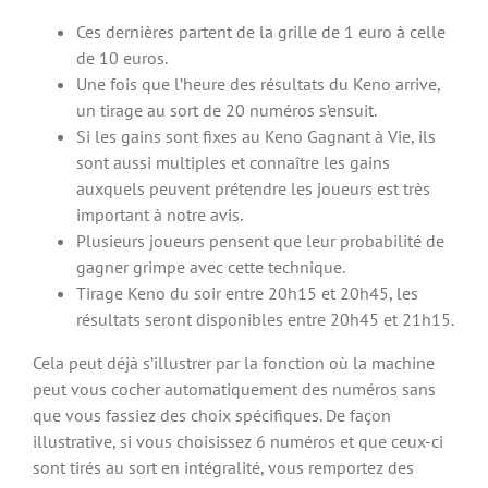
Ces dernières partent de la grille de 1 euro à celle
de 10 euros.
Une fois que l’heure des résultats du Keno arrive,
un tirage au sort de 20 numéros s’ensuit.
Si les gains sont fixes au Keno Gagnant à Vie, ils
sont aussi multiples et connaître les gains
auxquels peuvent prétendre les joueurs est très
important à notre avis.
Plusieurs joueurs pensent que leur probabilité de
gagner grimpe avec cette technique.
Tirage Keno du soir entre 20h15 et 20h45, les
résultats seront disponibles entre 20h45 et 21h15.
Cela peut déjà s’illustrer par la fonction où la machine
peut vous cocher automatiquement des numéros sans
que vous fassiez des choix spécifiques. De façon
illustrative, si vous choisissez 6 numéros et que ceux-ci
sont tirés au sort en intégralité, vous remportez des