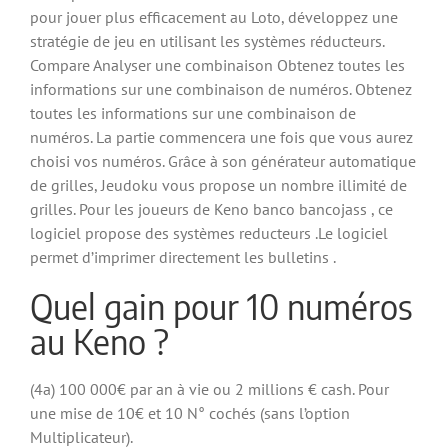
pour jouer plus efficacement au Loto, développez une
stratégie de jeu en utilisant les systèmes réducteurs.
Compare Analyser une combinaison Obtenez toutes les
informations sur une combinaison de numéros. Obtenez
toutes les informations sur une combinaison de
numéros. La partie commencera une fois que vous aurez
choisi vos numéros. Grâce à son générateur automatique
de grilles, Jeudoku vous propose un nombre illimité de
grilles. Pour les joueurs de Keno banco bancojass , ce
logiciel propose des systèmes reducteurs .Le logiciel
permet d’imprimer directement les bulletins .
Quel gain pour 10 numéros
au Keno ?
(4a) 100 000€ par an à vie ou 2 millions € cash. Pour
une mise de 10€ et 10 N° cochés (sans l’option
Multiplicateur).