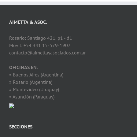
AIMETTA & ASOC.
Rosario: Santiago 421, p1 - d1
Móvil: +54 341 15-579-1907
contacto@aimettayasociados.com.ar
OFICINAS EN:
» Buenos Aires (Argentina)
» Rosario (Argentina)
» Montevideo (Uruguay)
» Asunción (Paraguay)
SECCIONES