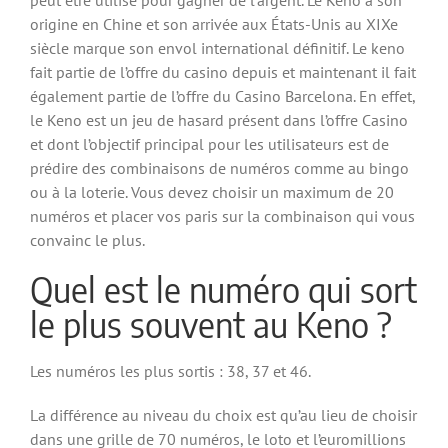
origine en Chine et son arrivée aux États-Unis au XIXe
siècle marque son envol international définitif. Le keno
fait partie de l’offre du casino depuis et maintenant il fait
également partie de l’offre du Casino Barcelona. En effet,
le Keno est un jeu de hasard présent dans l’offre Casino
et dont l’objectif principal pour les utilisateurs est de
prédire des combinaisons de numéros comme au bingo
ou à la loterie. Vous devez choisir un maximum de 20
numéros et placer vos paris sur la combinaison qui vous
convainc le plus.
Quel est le numéro qui sort
le plus souvent au Keno ?
Les numéros les plus sortis : 38, 37 et 46.
La différence au niveau du choix est qu’au lieu de choisir
dans une grille de 70 numéros, le loto et l’euromillions