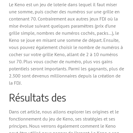
Le Keno est un jeu de loterie dans lequel il faut miser
une somme, puis cocher des numéros sur une grille en
contenant 70. Contrairement aux autres jeux FDJ où la
mise évolue suivant quelques paramètres (prix d’une
grille simple, nombres de numéros cochés, packs…), le
Keno se joue en misant une somme de départ. Ensuite,
vous pouvez également choisir le nombre de numéros à
cocher sur votre grille Keno, allant de 2 à 10 numéros
sur 70. Plus vous cocher de numéro, plus vos gains
potentiels seront importants. Parmi les gagnants, plus de
2.300 sont devenus millionnaires depuis la création de
la FDJ.
Résultats des
Dans cet article, nous allons explorer les origines et le
fonctionnement du jeu de Keno, ses stratégies et ses
principes. Nous verrons également comment le Keno
peut être utilisé pour gagner de l’argent. Le Keno a son