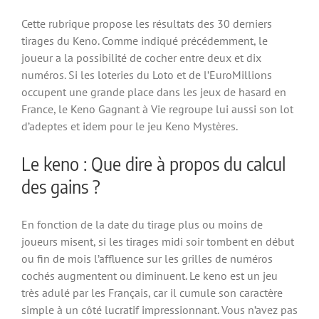
Cette rubrique propose les résultats des 30 derniers
tirages du Keno. Comme indiqué précédemment, le
joueur a la possibilité de cocher entre deux et dix
numéros. Si les loteries du Loto et de l’EuroMillions
occupent une grande place dans les jeux de hasard en
France, le Keno Gagnant à Vie regroupe lui aussi son lot
d’adeptes et idem pour le jeu Keno Mystères.
Le keno : Que dire à propos du calcul
des gains ?
En fonction de la date du tirage plus ou moins de
joueurs misent, si les tirages midi soir tombent en début
ou fin de mois l’affluence sur les grilles de numéros
cochés augmentent ou diminuent. Le keno est un jeu
très adulé par les Français, car il cumule son caractère
simple à un côté lucratif impressionnant. Vous n’avez pas