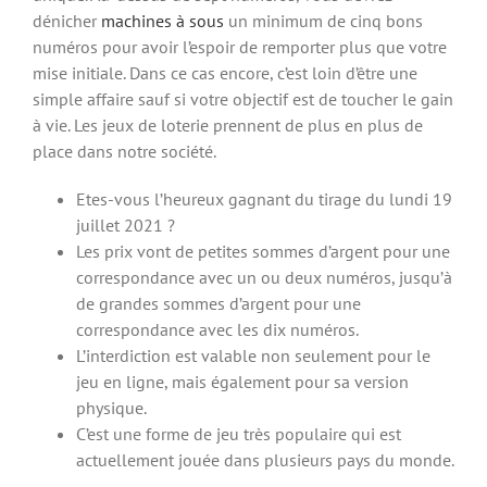
dénicher
machines à sous
un minimum de cinq bons
numéros pour avoir l’espoir de remporter plus que votre
mise initiale. Dans ce cas encore, c’est loin d’être une
simple affaire sauf si votre objectif est de toucher le gain
à vie. Les jeux de loterie prennent de plus en plus de
place dans notre société.
Etes-vous l’heureux gagnant du tirage du lundi 19
juillet 2021 ?
Les prix vont de petites sommes d’argent pour une
correspondance avec un ou deux numéros, jusqu’à
de grandes sommes d’argent pour une
correspondance avec les dix numéros.
L’interdiction est valable non seulement pour le
jeu en ligne, mais également pour sa version
physique.
C’est une forme de jeu très populaire qui est
actuellement jouée dans plusieurs pays du monde.