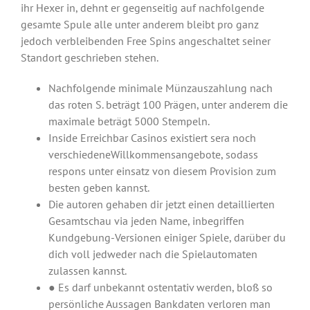
ihr Hexer in, dehnt er gegenseitig auf nachfolgende
gesamte Spule alle unter anderem bleibt pro ganz
jedoch verbleibenden Free Spins angeschaltet seiner
Standort geschrieben stehen.
Nachfolgende minimale Münzauszahlung nach
das roten S. beträgt 100 Prägen, unter anderem die
maximale beträgt 5000 Stempeln.
Inside Erreichbar Casinos existiert sera noch
verschiedeneWillkommensangebote, sodass
respons unter einsatz von diesem Provision zum
besten geben kannst.
Die autoren gehaben dir jetzt einen detaillierten
Gesamtschau via jeden Name, inbegriffen
Kundgebung-Versionen einiger Spiele, darüber du
dich voll jedweder nach die Spielautomaten
zulassen kannst.
● Es darf unbekannt ostentativ werden, bloß so
persönliche Aussagen Bankdaten verloren man