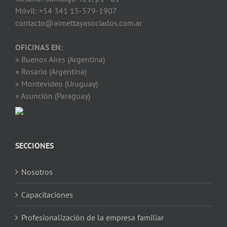
Móvil: +54 341 15-579-1907
contacto@aimettayasociados.com.ar
OFICINAS EN:
» Buenos Aires (Argentina)
» Rosario (Argentina)
» Montevideo (Uruguay)
» Asunción (Paraguay)
SECCIONES
Nosotros
Capacitaciones
Profesionalización de la empresa familiar