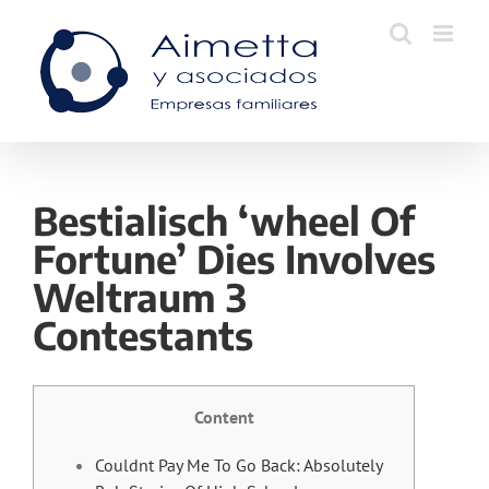
Skip
to
content
Bestialisch ‘wheel Of
Fortune’ Dies Involves
Weltraum 3
Contestants
Content
Couldnt Pay Me To Go Back: Absolutely