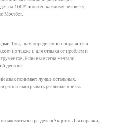
удет на 100% понятен каждому человеку,
ие Мостбет.
доме. Тогда вам определенно понравятся в
s.com но также и для отдыха от проблем и
струментов. Если вы всегда мечтали
ой депозит.
кий язык понимает лучше остальных.
 играть и выигрывать реальные призы.
ознакомиться в разделе «Акции». Для справки,