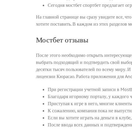
Сегодня мостбет спортбет предлагает ог
На главной странице вы сразу увидите все, что
хотите поставить. В каждом из этих раздело
Мостбет отзывы
После этого необходимо открыть интересующе
выбрать подходящий и подтвердить свой выбо
десятки тысяч пользователей по всему миру. И 
лицензии Кюрасао. Работа приложения для And
При регистрации учетной записи в Most
Благодаря игорному порталу, у каждого ч
Приступая к игре в него, многие клиенты
К сожалению, компания пока не выпусти
Если вы хотите играть на деньги в клубе
После ввода всех данных и подтверждени