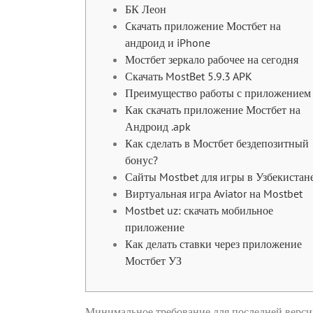
БК Леон
Cкачать приложение Мостбет на
андроид и iPhone
Мостбет зеркало рабочее на сегодня
Скачать MostBet 5.9.3 APK
Преимущество работы с приложением
Как скачать приложение Мостбет на
Андроид .apk
Как сделать в Мостбет бездепозитный
бонус?
Сайты Mostbet для игры в Узбекистан
Виртуальная игра Aviator на Mostbet
Mostbet uz: скачать мобильное
приложение
Как делать ставки через приложение
Мостбет УЗ
Минимальное требование для последней версии 