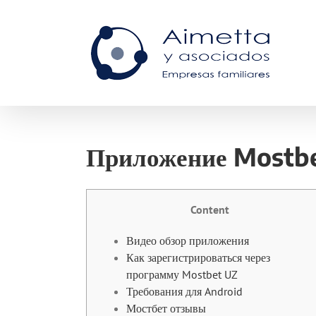
Skip
to
content
Приложение Mostbe
Content
Видео обзор приложения
Как зарегистрироваться через
программу Mostbet UZ
Требования для Android
Мостбет отзывы