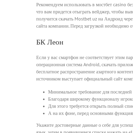
Рекомендуем использовать в мостбет casino бе
что вам придется отыграть вейджер, чтобы выв
получится скачать Mostbet uz на Андроид чере
сайта компании. Перед загрузкой необходимо о
БК Леон
Если у вас смартфон не соответствует этим па
операционная система Android, скачать прилож
бесплатное распространение азартного контент
источником выступает официальный сайт компа
Минимальное требование для последней 
Благодаря широкому функционалу игроки
Для этого требуется открыть полный спис
А на их фоне, перед основными функциям
Укажите достоверные данные о себе для успеш
язык, затем в появившемся списке нажать на «U