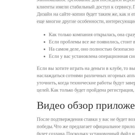
клиенты имели стабильный доступ к сервису.
Дизайн на сайте-копии будет таким же, как и 
еще многие другие особенности, интересующие
Как только компания открылась, она сраз
Если проблемы все же появились, стоит 
На самом деле, оно полностью безопасно
Если у вас установлена операционная сис
Если вы хотите играть на деньги в клубе, то в
наслаждаться сотнями различных игорных аппа
уточнить, когда технические работы будут зав
целей. Как только будет пройдена регистрация,
Видео обзор прилож
После подтверждения ставки у вас не будет во
победы. Что же предлагает официальное прило
будет создана. Поскольку установочный файл и