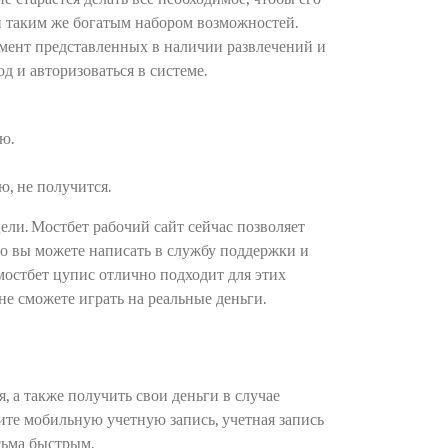
й таким же богатым набором возможностей.
тимент представленных в наличии развлечений и
 и авторизоваться в системе.
ю.
ю, не получится.
цели. Мостбет рабочий сайт сейчас позволяет
то вы можете написать в службу поддержки и
 мостбет цупис отлично подходит для этих
не сможете играть на реальные деньги.
, а также получить свои деньги в случае
ите мобильную учетную запись, учетная запись
сьма быстрым.