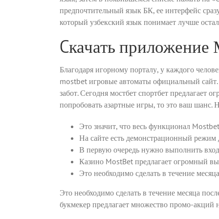
предпочтительный язык БК, ее интерфейс сразу
который узбекский язык понимает лучше осталь
Cкачать приложение 
Благодаря игорному порталу, у каждого челове
mostbet игровые автоматы официальный сайт. В
забот. Сегодня мостбет спортбет предлагает о
попробовать азартные игры, то это ваш шанс. 
Это значит, что весь функционал Mostbe
На сайте есть демонстрационный режим д
В первую очередь нужно выполнить вход 
Казино MostBet предлагает огромный вы
Это необходимо сделать в течение месяца
Это необходимо сделать в течение месяца посл
букмекер предлагает множество промо-акций 