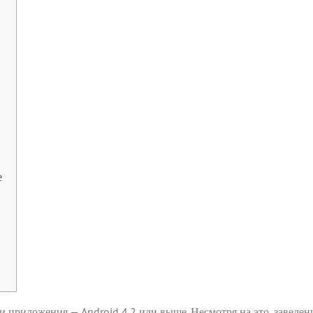
е
приложения — Android 4.2 или выше. Несмотря на это, заведение