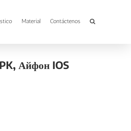
stico
Material
Contáctenos
PK, Айфон IOS