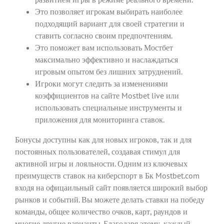
Это позволяет игрокам выбирать наиболее
подходящий вариант для своей стратегии и
ставить согласно своим предпочтениям.
Это поможет вам использовать Мостбет
максимально эффективно и наслаждаться
игровым опытом без лишних затруднений.
Игроки могут следить за изменениями
коэффициентов на сайте Mostbet live или
использовать специальные инструменты и
приложения для мониторинга ставок.
Бонусы доступны как для новых игроков, так и для
постоянных пользователей, создавая стимул для
активной игры и лояльности. Одним из ключевых
преимуществ ставок на киберспорт в Бк Mostbet.com
входя на офицаильный сайт появляется широкий выбор
рынков и событий. Вы можете делать ставки на победу
команды, общее количество очков, карт, раундов и
многие другие варианты. Благодаря этому, каждый