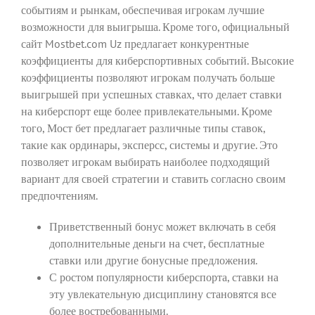
событиям и рынкам, обеспечивая игрокам лучшие
возможности для выигрыша. Кроме того, официальный
сайт Mostbet.com Uz предлагает конкурентные
коэффициенты для киберспортивных событий. Высокие
коэффициенты позволяют игрокам получать больше
выигрышей при успешных ставках, что делает ставки
на киберспорт еще более привлекательными. Кроме
того, Мост бет предлагает различные типы ставок,
такие как ординары, эксперсс, системы и другие. Это
позволяет игрокам выбирать наиболее подходящий
вариант для своей стратегии и ставить согласно своим
предпочтениям.
Приветственный бонус может включать в себя
дополнительные деньги на счет, бесплатные
ставки или другие бонусные предложения.
С ростом популярности киберспорта, ставки на
эту увлекательную дисциплину становятся все
более востребованными.