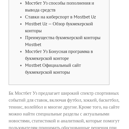
Мостбет Уз способы пополнения и
вывода средств
Ставки на киберспорт в Mostbet Uz
Mostbet Uz — Обзор букмекерской
конторы
Преимущества букмекерской конторы
Mostbet
Мостбет Уз Бонусная программа в
букмекерской конторе
Mostbet Официальный сайт
букмекерской конторы
Бк Мостбет Уз предлагает широкий спектр спортивных
событий для ставок, включая футбол, хоккей, баскетбол,
теннис, волейбол и многие другие. Кроме того, на сайте
можно найти специальные разделы с актуальными
новостями, статистикой и аналитикой, которые помогут
пользователям принимать обоснованные решения при