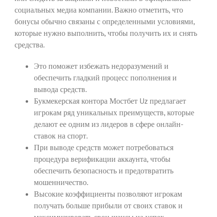
социальных медиа компании. Важно отметить, что
бонусы обычно связаны с определенными условиями,
которые нужно выполнить, чтобы получить их и снять
средства.
Это поможет избежать недоразумений и
обеспечить гладкий процесс пополнения и
вывода средств.
Букмекерская контора Мостбет Uz предлагает
игрокам ряд уникальных преимуществ, которые
делают ее одним из лидеров в сфере онлайн-
ставок на спорт.
При выводе средств может потребоваться
процедура верификации аккаунта, чтобы
обеспечить безопасность и предотвратить
мошенничество.
Высокие коэффициенты позволяют игрокам
получать больше прибыли от своих ставок и