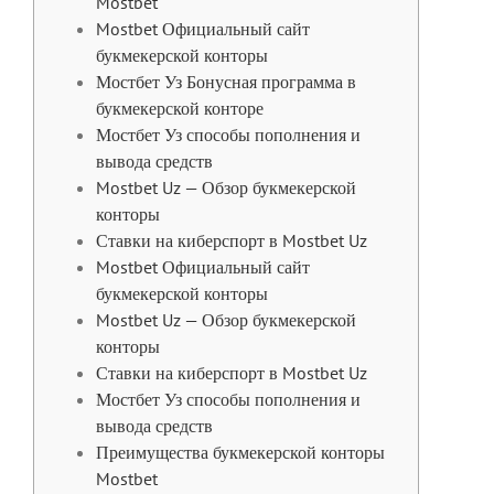
Mostbet
Mostbet Официальный сайт
букмекерской конторы
Мостбет Уз Бонусная программа в
букмекерской конторе
Мостбет Уз способы пополнения и
вывода средств
Mostbet Uz — Обзор букмекерской
конторы
Ставки на киберспорт в Mostbet Uz
Mostbet Официальный сайт
букмекерской конторы
Mostbet Uz — Обзор букмекерской
конторы
Ставки на киберспорт в Mostbet Uz
Мостбет Уз способы пополнения и
вывода средств
Преимущества букмекерской конторы
Mostbet