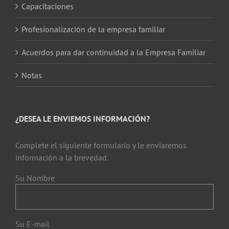
Capacitaciones
Profesionalización de la empresa familiar
Acuerdos para dar continuidad a la Empresa Familiar
Notas
¿DESEA LE ENVIEMOS INFORMACIÓN?
Complete el siguiente formulario y le enviaremos
información a la brevedad.
Su Nombre
Su E-mail