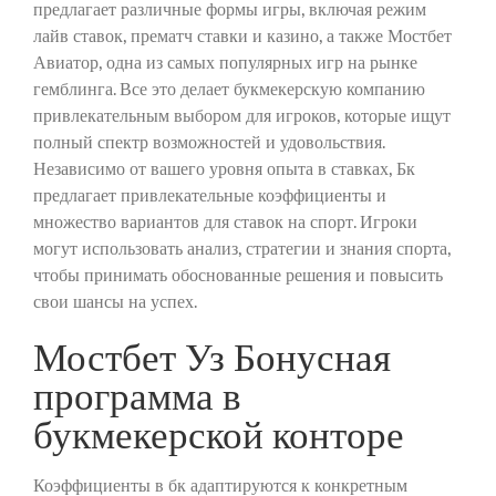
предлагает различные формы игры, включая режим
лайв ставок, прематч ставки и казино, а также Мостбет
Авиатор, одна из самых популярных игр на рынке
гемблинга. Все это делает букмекерскую компанию
привлекательным выбором для игроков, которые ищут
полный спектр возможностей и удовольствия.
Независимо от вашего уровня опыта в ставках, Бк
предлагает привлекательные коэффициенты и
множество вариантов для ставок на спорт. Игроки
могут использовать анализ, стратегии и знания спорта,
чтобы принимать обоснованные решения и повысить
свои шансы на успех.
Мостбет Уз Бонусная
программа в
букмекерской конторе
Коэффициенты в бк адаптируются к конкретным