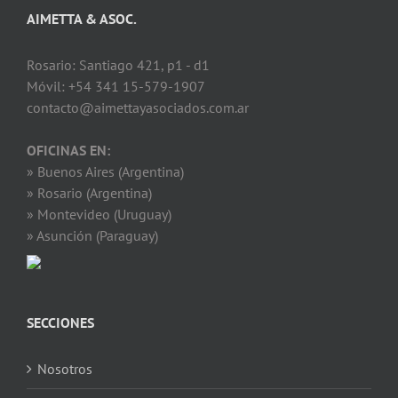
AIMETTA & ASOC.
Rosario: Santiago 421, p1 - d1
Móvil: +54 341 15-579-1907
contacto@aimettayasociados.com.ar
OFICINAS EN:
» Buenos Aires (Argentina)
» Rosario (Argentina)
» Montevideo (Uruguay)
» Asunción (Paraguay)
SECCIONES
Nosotros