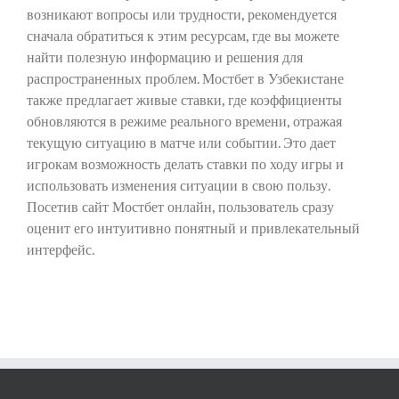
возникают вопросы или трудности, рекомендуется
сначала обратиться к этим ресурсам, где вы можете
найти полезную информацию и решения для
распространенных проблем. Мостбет в Узбекистане
также предлагает живые ставки, где коэффициенты
обновляются в режиме реального времени, отражая
текущую ситуацию в матче или событии. Это дает
игрокам возможность делать ставки по ходу игры и
использовать изменения ситуации в свою пользу.
Посетив сайт Мостбет онлайн, пользователь сразу
оценит его интуитивно понятный и привлекательный
интерфейс.