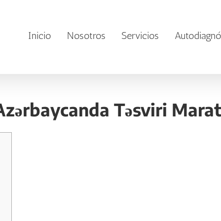
Inicio
Nosotros
Servicios
Autodiagnó
Azərbaycanda Təsviri Mara