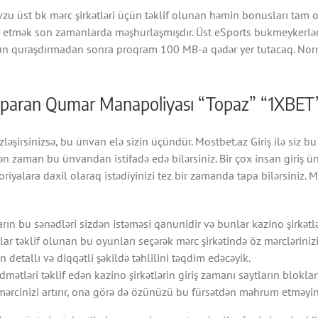
zu üst bk mərc şirkətləri üçün təklif olunan həmin bonusları tam 
lər etmək son zamanlarda məşhurlaşmışdır. Üst eSports bukmeykerlə
zgün quraşdırmadan sonra proqram 100 MB-a qədər yer tutacaq. No
 Aparan Qumar Manapoliyası “Topaz” “1X
üzləşirsinizsə, bu ünvan elə sizin üçündür. Mostbet.az Giriş ilə siz
ən zaman bu ünvandan istifadə edə bilərsiniz. Bir çox insan giriş ünv
riyalara daxil olaraq istədiyinizi tez bir zamanda tapa bilərsiniz. 
arın bu sənədləri sizdən istəməsi qanunidir və bunlar kazino şirkətl
təklif olunan bu oyunları seçərək mərc şirkətində öz mərclərinizi y
in detallı və diqqətli şəkildə təhlilini təqdim edəcəyik.
dmətləri təklif edən kazino şirkətlərin giriş zamanı saytların bloklanm
mərcinizi artırır, ona görə də özünüzü bu fürsətdən məhrum etməy