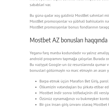
səbəbləri var.
Bu günə qədər xoş gəldiniz MostBet səhmləri mi
MostBet promosyonlar və şübhəli bahisələrin nə
MostBet promosyonlar bonus fondlarının tərəqqis
Mostbet AZ bonusları haqqında
Yeganə fərq mənbə kodundadır və yalnız əməliyyat
android proqramını tapmağa çalışırlar. Burada
Bu vəziyyət Google-un öz resurslarında qumar və 
bonuslari götürməyin və mərc etməyin ən asan yo
Bərpa etmək üçün Marafon Bet Giriş, parol s
Ölkəmizin vətəndaşları bu şirkətə etibar edi
Mostbet indir sonra istifadəçinin dil versiy
Özünüz oynamağınızı və bukmeyker kontoru
Bir çox insan giriş ünvanı olaraq Mostbet Gi