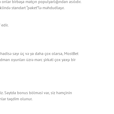
 onlar birbaşa matçın populyarlığından asılıdır.
klində standart “paket”lə məhdudlaşır.
edir.
adisə sayı üç və ya daha çox olarsa, MostBet
dman oyunları üzrə mərc şirkəti çox yaxşı bir
niz. Saytda bonus bölməsi var, siz həmçinin
unlar təqdim olunur.