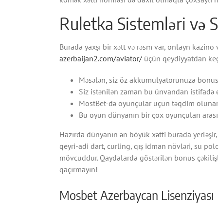
Ruletka Sistemləri və S
Burada yaxşı bir xətt və rəsm var, onlayn kazino 
azerbaijan2.com/aviator/
üçün qeydiyyatdan keçm
Məsələn, siz öz akkumulyatorunuza bonus əld
Siz istənilən zaman bu ünvandan istifadə e
MostBet-də oyunçular üçün təqdim olunan
Bu oyun dünyanın bir çox oyunçuları aras
Hazırda dünyanın ən böyük xətti burada yerləşir,
qeyri-adi dart, curling, qış idman növləri, su 
mövcuddur. Qaydalarda göstərilən bonus çəkiliş
qaçırmayın!
Mosbet Azerbaycan Lisenziyası