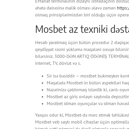
EManat terminalının dizaynı istifadəçinin dostudu
əhatə dairəsinə malik olması əlavə zaman
https
olmaq prinsiplərimizdən biri olduğu üçün operati
Mosbet az texniki dəst
Hesab yaratmaq üçün bütün prosedur 2 dəqiqədən
qeydi̇yyat rəsmi yükləmə məqaləni oxuya bilər
bilərsiniz. 3000-DƏN ARTIQ ÖDƏNİŞ TERMİNA
internet, TV, dövlət və s.
Sir isə bəsiddir — mostbet bukmeyker konto
Məqalədə Mostbet-in bütün aspektləri ha
Nəzərinizə çatdırmaq istərdik ki, canlı oyun
Mostbet az giris onlayn saytında depoziti
Mostbet idman oyunçular və idman həvəskar
Yaxşısı odur ki, Mostbet-də mərc etmək təhlükəsi
Mostbet veb saytı mobil cihazlar üçün optimalla
kömək xətti nömrəsi də daxil olmaqla çoxsaylı mü