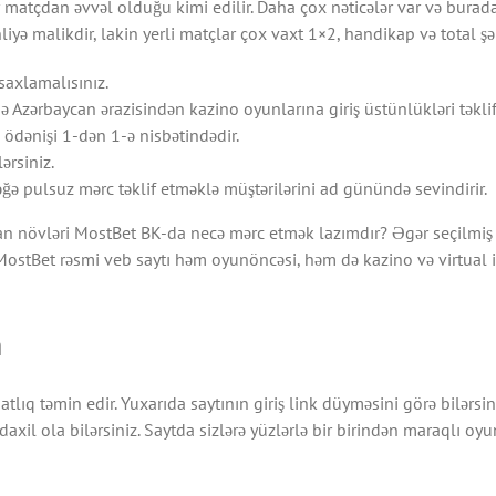
matçdan əvvəl olduğu kimi edilir. Daha çox nəticələr var və burada
yə malikdir, lakin yerli matçlar çox vaxt 1×2, handikap və total şə
saxlamalısınız.
 Azərbaycan ərazisindən kazino oyunlarına giriş üstünlükləri təklif 
ödənişi 1-dən 1-ə nisbətindədir.
ərsiniz.
 pulsuz mərc təklif etməklə müştərilərini ad günündə sevindirir.
növləri MostBet BK-da necə mərc etmək lazımdır? Əgər seçilmiş h
MostBet rəsmi veb saytı həm oyunöncəsi, həm də kazino və virtual i
a
lıq təmin edir. Yuxarıda saytının giriş link düyməsini görə bilərsi
daxil ola bilərsiniz. Saytda sizlərə yüzlərlə bir birindən maraqlı oy